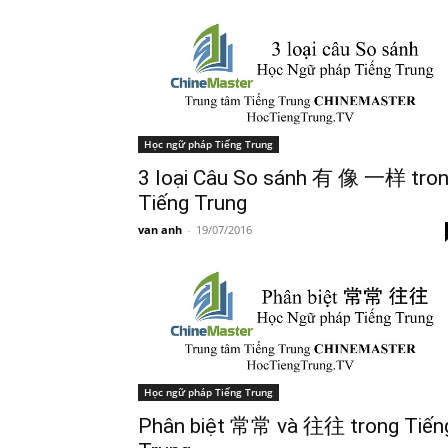
Học ngữ pháp Tiếng Trung
3 loại Câu So sánh 有 像 一样 tro
Tiếng Trung
van anh
-
19/07/2016
Học ngữ pháp Tiếng Trung
Phân biệt 常常 và 往往 trong Tiến