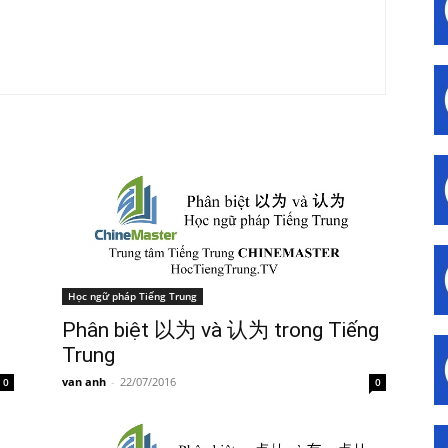
Học ngữ pháp Tiếng Trung
Phân biệt 以为 và 认为 trong Tiếng
Trung
van anh
-
22/07/2016
0
0