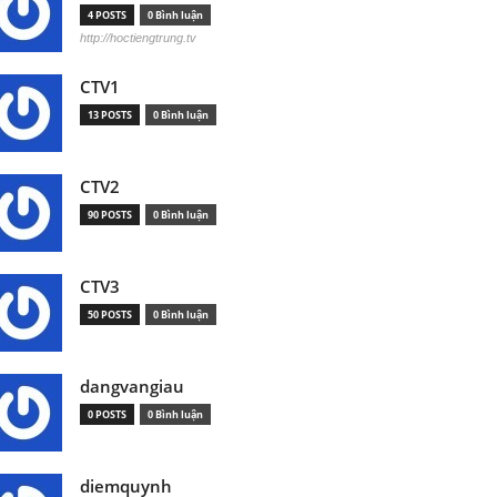
4 POSTS
0 Bình luận
http://hoctiengtrung.tv
CTV1
13 POSTS
0 Bình luận
CTV2
90 POSTS
0 Bình luận
CTV3
50 POSTS
0 Bình luận
dangvangiau
0 POSTS
0 Bình luận
diemquynh