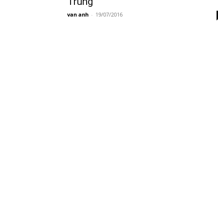
Trung
van anh
-
19/07/2016