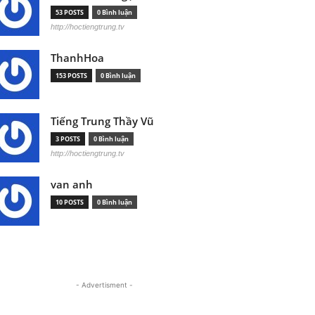
53 POSTS
0 Bình luận
http://hoctiengtrung.tv
ThanhHoa
153 POSTS
0 Bình luận
Tiếng Trung Thầy Vũ
3 POSTS
0 Bình luận
http://hoctiengtrung.tv
van anh
10 POSTS
0 Bình luận
- Advertisment -