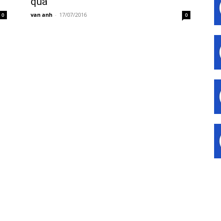
quả
van anh
-
17/07/2016
0
0