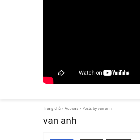
Trang chủ
Authors
Posts by van anh
van anh