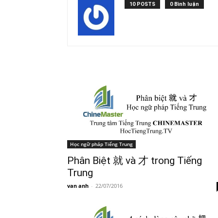
10 POSTS
0 Bình luận
Học ngữ pháp Tiếng Trung
Phân Biệt 就 và 才 trong Tiếng
Trung
van anh
-
22/07/2016