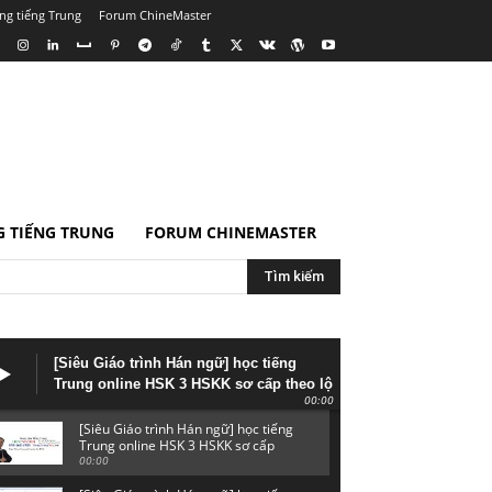
ng tiếng Trung
Forum ChineMaster
 TIẾNG TRUNG
FORUM CHINEMASTER
Tìm kiếm
[Siêu Giáo trình Hán ngữ] học tiếng
Trung online HSK 3 HSKK sơ cấp theo lộ
00:00
trình giảng dạy bài bản
[Siêu Giáo trình Hán ngữ] học tiếng
Trung online HSK 3 HSKK sơ cấp
theo lộ trình giảng dạy bài bản
00:00