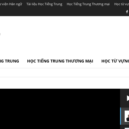
ư viện Hán ngữ
Tài liệu Học Tiếng Trung
Học Tiếng Trung Thương mại
Học từ vự
r
ẾNG TRUNG
HỌC TIẾNG TRUNG THƯƠNG MẠI
HỌC TỪ VỰNG