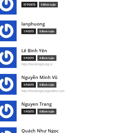
57 POSTS
0 Bình luận
lanphuong
1 POSTS
0 Bình luận
Lê Bình Yên
5 POSTS
0 Bình luận
http://hoctiengtrung.tv
Nguyễn Minh Vũ
3 POSTS
0 Bình luận
http://hoctiengtrungonline.com
Nguyen Trang
1 POSTS
0 Bình luận
Quách Như Ngọc