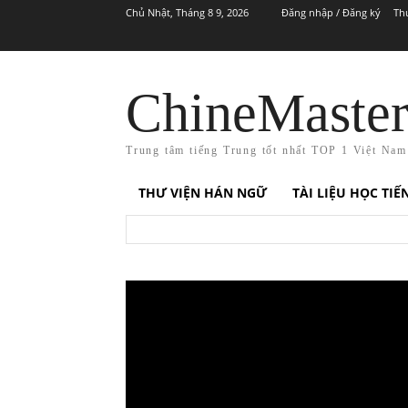
Chủ Nhật, Tháng 8 9, 2026
Đăng nhập / Đăng ký
Th
ChineMaste
Trung tâm tiếng Trung tốt nhất TOP 1 Việt Nam
THƯ VIỆN HÁN NGỮ
TÀI LIỆU HỌC TI