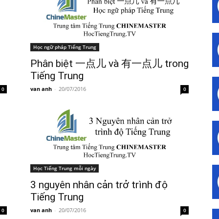
Học ngữ pháp Tiếng Trung
Phân biệt 一点儿 và 有一点儿 trong
Tiếng Trung
van anh
-
20/07/2016
0
0
Học Tiếng Trung mỗi ngày
3 nguyên nhân cản trở trình độ
Tiếng Trung
van anh
-
20/07/2016
0
0