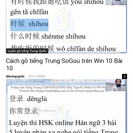
Luyện gõ tiếng Trung Quốc
Cách gõ tiếng Trung SoGou trên Win 10 Bài
10
diemquynh
-
01/11/2020
0