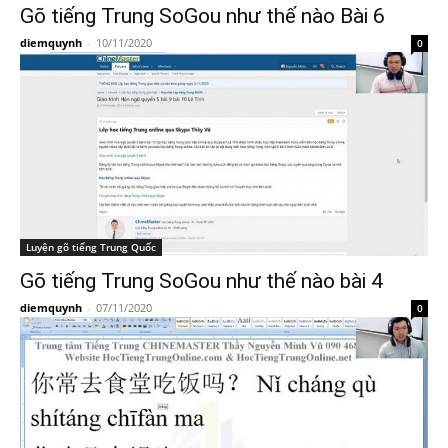
Gõ tiếng Trung SoGou như thế nào Bài 6
diemquynh
-
10/11/2020
0
Luyện gõ tiếng Trung Quốc
Gõ tiếng Trung SoGou như thế nào bài 4
diemquynh
-
07/11/2020
0