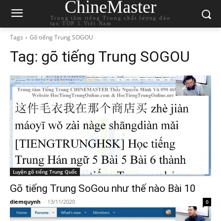
ChineMaster
Trung tâm tiếng Trung chất lượng đào
tạo TOP 1 Việt Nam
Tags
Gõ tiếng Trung SOGOU
Tag:
gõ tiếng Trung SOGOU
Luyện gõ tiếng Trung Quốc
Gõ tiếng Trung SoGou như thế nào Bài 10
diemquynh
-
13/11/2020
0