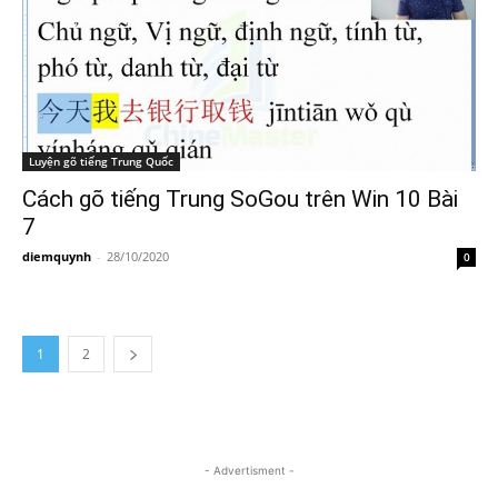
Luyện gõ tiếng Trung Quốc
Cách gõ tiếng Trung SoGou trên Win 10 Bài
7
diemquynh
-
28/10/2020
0
1
2
- Advertisment -