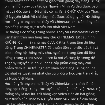
ChineMaster chính là tất cả giáo trình giảng dạy tiếng Trung
online mỗi ngày của tác giả Nguyễn Minh Vũ đều được bảo
mật và độc quyền. Điều này có nghĩa là CHẤT XÁM của Thạc
sỹ Nguyễn Minh Vũ chỉ duy nhất được sử dụng bởi Hệ thống
Học tiếng Trung online Thầy Vũ ChineMaster - Nền tảng đào
tạo tiếng Trung trực tuyến lớn nhất Việt Nam.
Hệ thống Học tiếng Trung online Thầy Vũ ChineMaster được
vận hành trên nền tảng máy chủ CHINEMASTER cấu hình
KHỦNG. Cụm máy chủ này được đặt tại trung tâm dữ liệu
tiếng Trung CHINEMASTER để thuận tiện cho việc bảo trì và
bảo dưỡng hệ thống máy chủ, ngoài ra, trung tâm dữ liệu
tiếng Trung CHINEMASTER còn là nơi vô cùng lý tưởng để
Thạc sỹ Nguyễn Minh Vũ nâng cấp phần cứng máy chủ
nhằm đem lại sự trải nghiệm khóa học tiếng Trung online
tốt nhất và tuyệt vời nhất cho cộng đồng học viên trên khắp
cả Nước Việt Nam.
Học tiếng Trung online Thầy Vũ ChineMaster chính là nền
tảng học tiếng Trung trực tuyến toàn diện nhất Việt NAM. Hệ
thống này là nơi lưu trữ hàng vạn video giáo án bài giảng
trực tuyến của Thạc sỹ Nguyễn Minh Vũ - Tác giả của hàng
vạn tác phẩm giáo trình Hán ngữ độc quyền tại Việt Nam.