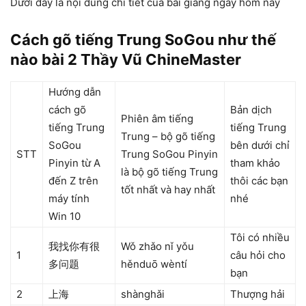
Dưới đây là nội dung chi tiết của bài giảng ngày hôm nay
Cách gõ tiếng Trung SoGou như thế
nào bài 2 Thầy Vũ ChineMaster
Hướng dẫn
cách gõ
Bản dịch
Phiên âm tiếng
tiếng Trung
tiếng Trung
Trung – bộ gõ tiếng
SoGou
bên dưới chỉ
STT
Trung SoGou Pinyin
Pinyin từ A
tham khảo
là bộ gõ tiếng Trung
đến Z trên
thôi các bạn
tốt nhất và hay nhất
máy tính
nhé
Win 10
Tôi có nhiều
我找你有很
Wǒ zhǎo nǐ yǒu
1
câu hỏi cho
多问题
hěnduō wèntí
bạn
2
上海
shànghǎi
Thượng hải