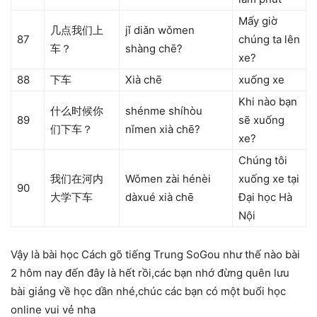
Mấy giờ
几点我们上
jǐ diǎn wǒmen
87
chúng ta lên
车？
shàng chē?
xe?
88
下车
Xià chē
xuống xe
Khi nào bạn
什么时候你
shénme shíhòu
89
sẽ xuống
们下车？
nǐmen xià chē?
xe?
Chúng tôi
我们在河内
Wǒmen zài hénèi
xuống xe tại
90
大学下车
dàxué xià chē
Đại học Hà
Nội
Vậy là bài học Cách gõ tiếng Trung SoGou như thế nào bài
2 hôm nay đến đây là hết rồi,các bạn nhớ đừng quên lưu
bài giảng về học dần nhé,chúc các bạn có một buổi học
online vui vẻ nha