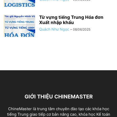
Từ vựng tiếng Trung Hóa đơn
Xuất nhập khẩu
Quách Như Ngọc
-
08/06/2025
GIỚI THIỆU CHINEMASTER
ChineMaster là trung tâm chuyên đào tạo các khóa học
tiếng Trung giao tiếp cơ bản nâng cao, khóa học Kế toán