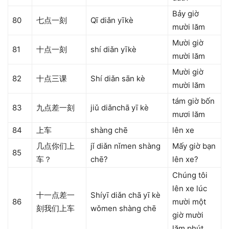
Bảy giờ
80
七点一刻
Qī diǎn yīkè
mười lăm
Mười giờ
81
十点一刻
shí diǎn yīkè
mười lăm
Mười giờ
82
十点三课
Shí diǎn sān kè
mười lăm
tám giờ bốn
83
九点差一刻
jiǔ diǎnchā yī kè
mươi lăm
84
上车
shàng chē
lên xe
几点你们上
jǐ diǎn nǐmen shàng
Mấy giờ bạn
85
车？
chē?
lên xe?
Chúng tôi
lên xe lúc
十一点差一
Shíyī diǎn chā yī kè
86
mười một
刻我们上车
wǒmen shàng chē
giờ mười
lăm phút