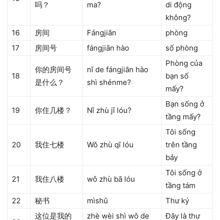
吗？
ma?
di động
không?
16
房间
Fángjiān
phòng
17
房间号
fángjiān hào
số phòng
Phòng của
你的房间号
nǐ de fángjiān hào
18
bạn số
是什么？
shì shénme?
mấy?
Bạn sống ở
19
你住几楼？
Nǐ zhù jǐ lóu?
tầng mấy?
Tôi sống
20
我住七楼
Wǒ zhù qī lóu
trên tầng
bảy
Tôi sống ở
21
我住八楼
wǒ zhù bā lóu
tầng tám
22
秘书
mìshū
Thư ký
这位是我的
zhè wèi shì wǒ de
Đây là thư