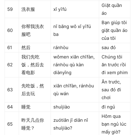
Giặt quần
59
洗衣服
xǐ yīfú
áo
Bạn giúp tôi
你帮我洗衣
nǐ bāng wǒ xǐ yīfú
60
giặt quần áo
服吧
ba
của tôi
61
然后
ránhòu
sau đó
我们先吃
wǒmen xiān chīfàn,
Chúng tôi
62
饭，然后去
ránhòu qù kàn
ăn trước rồi
看电影
diànyǐng
đi xem phim
Ăn trước,
先吃饭，然
xiān chīfàn, ránhòu
63
sau đó đi
后去玩
qù wán
chơi
64
睡觉
shuìjiào
đi ngủ
Hôm qua
昨天几点你
zuótiān jǐ diǎn nǐ
65
bạn ngủ lúc
睡觉？
shuìjiào?
mấy giờ?