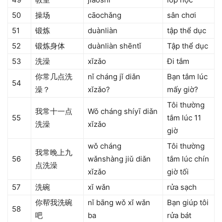
50
操场
cāochǎng
sân chơi
51
锻炼
duànliàn
tập thể dục
52
锻炼身体
duànliàn shēntǐ
Tập thể dục
53
洗澡
xǐzǎo
Đi tắm
你常几点洗
nǐ cháng jǐ diǎn
Bạn tắm lúc
54
澡？
xǐzǎo?
mấy giờ?
Tôi thường
我常十一点
Wǒ cháng shíyī diǎn
55
tắm lúc 11
洗澡
xǐzǎo
giờ
wǒ cháng
Tôi thường
我常晚上九
56
wǎnshàng jiǔ diǎn
tắm lúc chín
点洗澡
xǐzǎo
giờ tối
57
洗碗
xǐ wǎn
rửa sạch
你帮我洗碗
nǐ bāng wǒ xǐ wǎn
Bạn giúp tôi
58
吧
ba
rửa bát