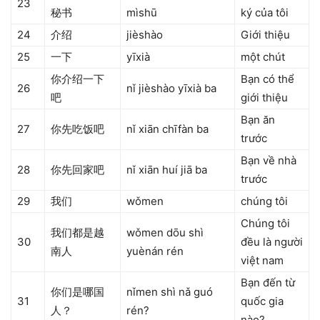
23
秘书
mìshū
ký của tôi
24
介绍
jièshào
Giới thiệu
25
一下
yīxià
một chút
你介绍一下
Bạn có thể
26
nǐ jièshào yīxià ba
吧
giới thiệu
Bạn ăn
27
你先吃饭吧
nǐ xiān chīfàn ba
trước
Bạn về nhà
28
你先回家吧
nǐ xiān huí jiā ba
trước
29
我们
wǒmen
chúng tôi
Chúng tôi
我们都是越
wǒmen dōu shì
30
đều là người
南人
yuènán rén
việt nam
Bạn đến từ
你们是哪国
nǐmen shì nǎ guó
31
quốc gia
人？
rén?
nào?