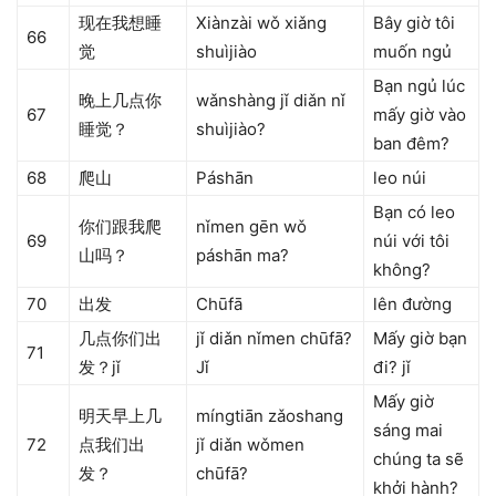
现在我想睡
Xiànzài wǒ xiǎng
Bây giờ tôi
66
觉
shuìjiào
muốn ngủ
Bạn ngủ lúc
晚上几点你
wǎnshàng jǐ diǎn nǐ
67
mấy giờ vào
睡觉？
shuìjiào?
ban đêm?
68
爬山
Páshān
leo núi
Bạn có leo
你们跟我爬
nǐmen gēn wǒ
69
núi với tôi
山吗？
páshān ma?
không?
70
出发
Chūfā
lên đường
几点你们出
jǐ diǎn nǐmen chūfā?
Mấy giờ bạn
71
发？jǐ
Jǐ
đi? jǐ
Mấy giờ
明天早上几
míngtiān zǎoshang
sáng mai
72
点我们出
jǐ diǎn wǒmen
chúng ta sẽ
发？
chūfā?
khởi hành?