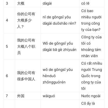
3
大概
dàgài
có lẽ
Có bao
你的公司有
nǐ de gōngsī yǒu
nhiêu người
4
大概多少
dàgài duōshǎo rén?
trong công
人？
ty của bạn?
Công ty của
我的公司有
Wǒ de gōngsī yǒu
tôi có
5
大概八个职
dàgài bā gè zhíyuán
khoảng tám
员
nhân viên
Có rất nhiều
wǒ de gōngsī yǒu
người Trung
我的公司有
6
hěnduō
Quốc trong
很多中国人
zhōngguórén
công ty của
tôi
7
外国
wàiguó
Nước ngoài
Cô ấy là