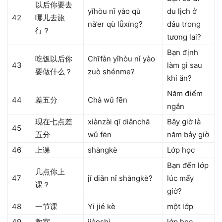
以后你要去
yǐhòu nǐ yào qù
du lịch ở
42
哪儿去旅
nǎ’er qù lǚxíng?
đâu trong
行？
tương lai?
Bạn định
吃饭以后你
Chīfàn yǐhòu nǐ yào
43
làm gì sau
要做什么？
zuò shénme?
khi ăn?
Năm điểm
44
差五分
Chà wǔ fēn
ngắn
现在七点差
xiànzài qī diǎnchā
Bây giờ là
45
五分
wǔ fēn
năm bảy giờ
46
上课
shàngkè
Lớp học
Bạn đến lớp
几点你上
47
jǐ diǎn nǐ shàngkè?
lúc mấy
课？
giờ?
48
一节课
Yī jié kè
một lớp
49
教室
jiàoshì
lớp học