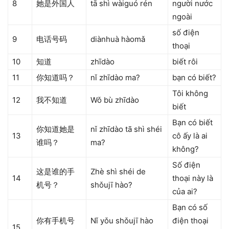
8
她是外国人
tā shì wàiguó rén
người nước
ngoài
số điện
9
电话号码
diànhuà hàomǎ
thoại
10
知道
zhīdào
biết rôi
11
你知道吗？
nǐ zhīdào ma?
bạn có biết?
Tôi không
12
我不知道
Wǒ bù zhīdào
biết
Bạn có biết
你知道她是
nǐ zhīdào tā shì shéi
13
cô ấy là ai
谁吗？
ma?
không?
Số điện
这是谁的手
Zhè shì shéi de
14
thoại này là
机号？
shǒujī hào?
của ai?
Bạn có số
你有手机号
Nǐ yǒu shǒujī hào
điện thoại
15