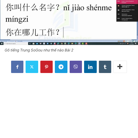
Gõ tiếng Trung SoGou như thế nào Bài 2