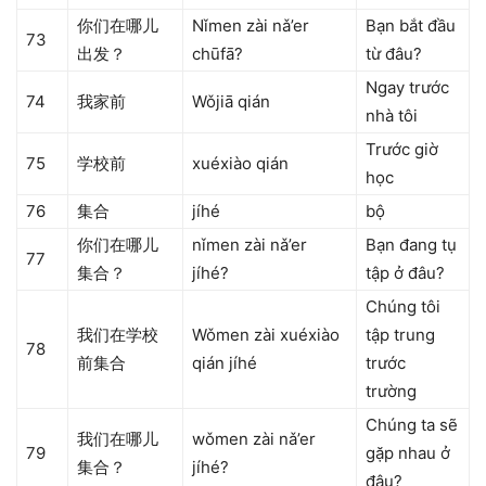
你们在哪儿
Nǐmen zài nǎ’er
Bạn bắt đầu
73
出发？
chūfā?
từ đâu?
Ngay trước
74
我家前
Wǒjiā qián
nhà tôi
Trước giờ
75
学校前
xuéxiào qián
học
76
集合
jíhé
bộ
你们在哪儿
nǐmen zài nǎ’er
Bạn đang tụ
77
集合？
jíhé?
tập ở đâu?
Chúng tôi
我们在学校
Wǒmen zài xuéxiào
tập trung
78
前集合
qián jíhé
trước
trường
Chúng ta sẽ
我们在哪儿
wǒmen zài nǎ’er
79
gặp nhau ở
集合？
jíhé?
đâu?