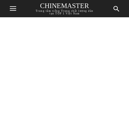
CHINEMASTER
Trung tâm tiếng Trung chất lượng đào
tạo TOP 1 Việt Nam