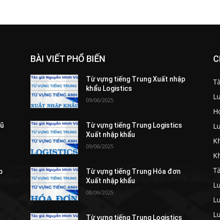
BÀI VIẾT PHỔ BIẾN
C
Từ vựng tiếng Trung Xuất nhập
Tà
khẩu Logistics
L
09/06/2025
H
L
Vũ
Từ vựng tiếng Trung Logistics
Xuất nhập khẩu
K
09/06/2025
K
Tà
p
Từ vựng tiếng Trung Hóa đơn
Xuất nhập khẩu
L
08/06/2025
L
L
Từ vựng tiếng Trung Logistics