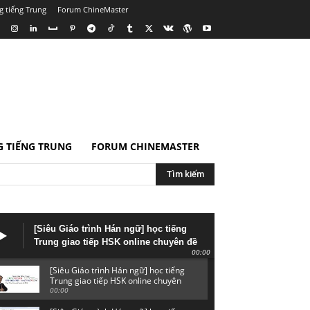
g tiếng Trung
Forum ChineMaster
 TIẾNG TRUNG
FORUM CHINEMASTER
Tìm kiếm
[Siêu Giáo trình Hán ngữ] học tiếng
Trung giao tiếp HSK online chuyên đề
00:00
ngữ pháp HSK 3 từ vựng HSKK
[Siêu Giáo trình Hán ngữ] học tiếng
Trung giao tiếp HSK online chuyên
đề ngữ pháp HSK 3 từ vựng HSKK
00:00