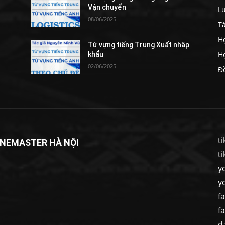
Vận chuyển
L
08/06/2025
Tà
H
Từ vựng tiếng Trung Xuất nhập
Họ
khẩu
02/06/2025
Đề
t
INEMASTER HÀ NỘI
t
y
y
f
f
d