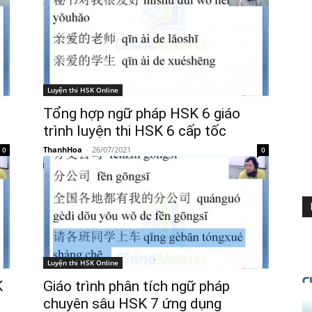
Luyện thi HSK Online
Tổng hợp ngữ pháp HSK 6 giáo
trình luyện thi HSK 6 cấp tốc
ThanhHoa
-
26/07/2021
0
0
Luyện thi HSK Online
K
Giáo trình phân tích ngữ pháp
chuyên sâu HSK 7 ứng dụng