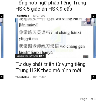
Tổng hợp ngữ pháp tiếng Trung
HSK 5 giáo án HSK 9 cấp
ThanhHoa
-
13/07/2021
0
0
Luyện thi Từ vựng HSK
Tư duy phát triển từ vựng tiếng
Trung HSK theo mô hình mới
ThanhHoa
-
10/07/2021
0
0
Page 1 of 3