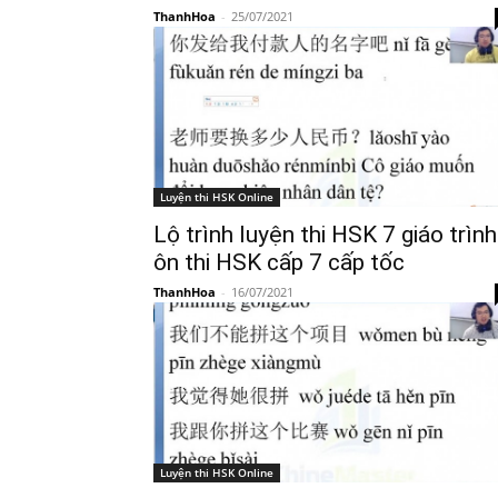
ThanhHoa
-
25/07/2021
Luyện thi HSK Online
Lộ trình luyện thi HSK 7 giáo trình
ôn thi HSK cấp 7 cấp tốc
ThanhHoa
-
16/07/2021
Luyện thi HSK Online