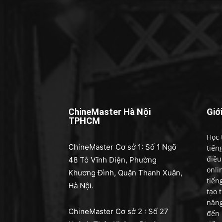
ChineMaster Hà Nội
Giớ
TPHCM
Học 
ChineMaster Cơ sở 1: Số 1 Ngõ
tiến
điều
48 Tô Vĩnh Diện, Phường
onli
Khương Đình, Quận Thanh Xuân,
tiến
Hà Nội.
tạo 
nâng
ChineMaster Cơ sở 2 : Số 27
đến 