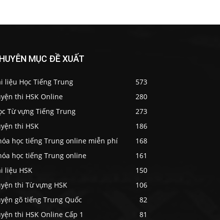
HUYÊN MỤC ĐỀ XUẤT
i liệu Học Tiếng Trung
573
uyện thi HSK Online
280
ọc Từ vựng Tiếng Trung
273
uyện thi HSK
186
hóa học tiếng Trung online miễn phí
168
hóa học tiếng Trung online
161
i liệu HSK
150
uyện thi Từ vựng HSK
106
uyện gõ tiếng Trung Quốc
82
uyện thi HSK Online Cấp 1
81