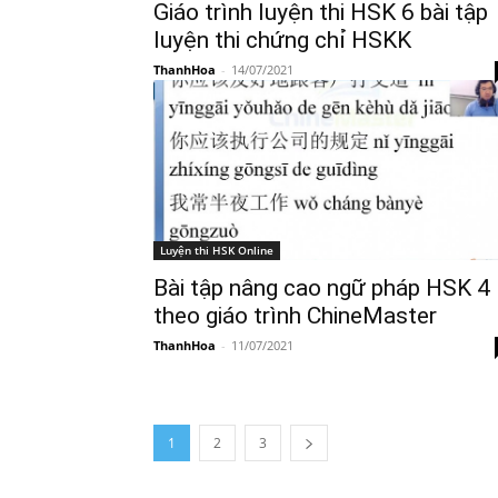
Giáo trình luyện thi HSK 6 bài tập
luyện thi chứng chỉ HSKK
ThanhHoa
-
14/07/2021
Luyện thi HSK Online
Bài tập nâng cao ngữ pháp HSK 4
theo giáo trình ChineMaster
ThanhHoa
-
11/07/2021
1
2
3