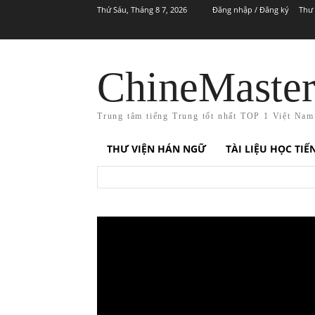
Thứ Sáu, Tháng 8 7, 2026
Đăng nhập / Đăng ký
Thư 
ChineMaste
Trung tâm tiếng Trung tốt nhất TOP 1 Việt Nam
THƯ VIỆN HÁN NGỮ
TÀI LIỆU HỌC TI