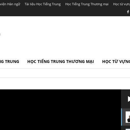
viện Hán ngữ
Tài liệu Học Tiếng Trung
Học Tiếng Trung Thương mại
Học từ vựn
r
ẾNG TRUNG
HỌC TIẾNG TRUNG THƯƠNG MẠI
HỌC TỪ VỰNG