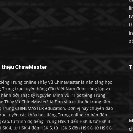
l
t
t
i
a
i thiệu ChineMaster
T
tiếng Trung online Thầy Vũ ChineMaster là nền tảng học
g Trung trực tuyến hàng đầu Việt Nam được sáng lập và
 hành bởi Thạc sỹ Nguyễn Minh Vũ. "Học tiếng Trung
ne Thầy Vũ ChineMaster" là Đơn vị trực thuộc trung tâm
g Trung CHINEMASTER education. Đơn vị này chuyên đào
trực tuyến các khóa học tiếng Trung online cơ bản đến
M
 cao, từ trình độ tiếng Trung HSK 1 đến HSK 3, từ HSK 3
HSK 4, từ HSK 4 đến HSK 5, từ HSK 5 đến HSK 6, từ HSK 6
c