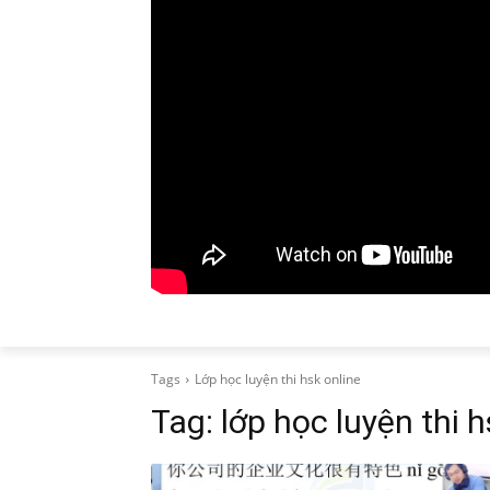
Tags
Lớp học luyện thi hsk online
Tag:
lớp học luyện thi h