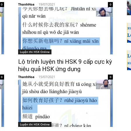
ThanhHoa
-
19/07/2021
0
0
Luyện thi HSK Online
Lộ trình luyện thi HSK 9 cấp cực kỳ
hiệu quả HSK ứng dụng
ThanhHoa
-
15/07/2021
0
0
Luyện thi HSK Online