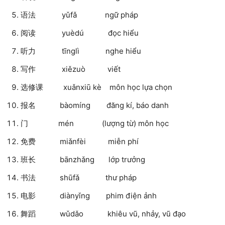
语法 yǔfǎ ngữ pháp
阅读 yuèdú đọc hiểu
听力 tīnglì nghe hiểu
写作 xiězuò viết
选修课 xuǎnxiū kè môn học lựa chọn
报名 bàomíng đăng kí, báo danh
门 mén (lượng từ) môn học
免费 miǎnfèi miễn phí
班长 bānzhǎng lớp trưởng
书法 shūfǎ thư pháp
电影 diànyǐng phim điện ảnh
舞蹈 wǔdǎo khiêu vũ, nhảy, vũ đạo