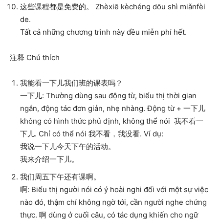
这些课程都是免费的。 Zhèxiē kèchéng dōu shì miǎnfèi
de.
Tất cả những chương trình này đều miễn phí hết.
注释 Chú thích
我能看一下儿我们班的课表吗？
一下儿: Thường dùng sau động từ, biểu thị thời gian
ngắn, động tác đơn giản, nhẹ nhàng. Động từ + 一下儿
không có hình thức phủ định, không thể nói 我不看一
下儿. Chỉ có thể nói 我不看，我没看. Ví dụ:
我说一下儿今天下午的活动。
我来介绍一下儿。
我们周五下午还有课啊。
啊: Biểu thị người nói có ý hoài nghi đối với một sự việc
nào đó, thậm chí không ngờ tới, cần người nghe chứng
thực. 啊 dùng ở cuối câu, có tác dụng khiến cho ngữ