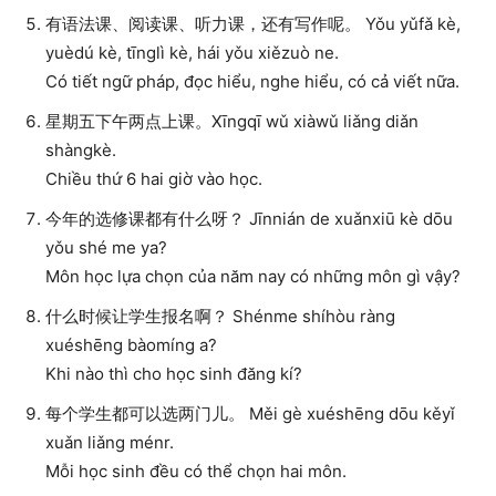
有语法课、阅读课、听力课，还有写作呢。 Yǒu yǔfǎ kè,
yuèdú kè, tīnglì kè, hái yǒu xiězuò ne.
Có tiết ngữ pháp, đọc hiểu, nghe hiểu, có cả viết nữa.
星期五下午两点上课。Xīngqī wǔ xiàwǔ liǎng diǎn
shàngkè.
Chiều thứ 6 hai giờ vào học.
今年的选修课都有什么呀？ Jīnnián de xuǎnxiū kè dōu
yǒu shé me ya?
Môn học lựa chọn của năm nay có những môn gì vậy?
什么时候让学生报名啊？ Shénme shíhòu ràng
xuéshēng bàomíng a?
Khi nào thì cho học sinh đăng kí?
每个学生都可以选两门儿。 Měi gè xuéshēng dōu kěyǐ
xuǎn liǎng ménr.
Mỗi học sinh đều có thể chọn hai môn.