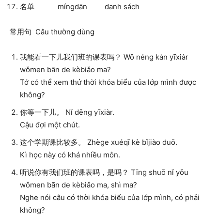
名单 míngdān danh sách
常用句 Câu thường dùng
我能看一下儿我们班的课表吗？ Wǒ néng kàn yīxiàr
wǒmen bān de kèbiǎo ma?
Tớ có thể xem thử thời khóa biểu của lớp mình được
không?
你等一下儿。 Nǐ děng yīxiàr.
Cậu đợi một chút.
这个学期课比较多。 Zhège xuéqī kè bǐjiào duō.
Kì học này có khá nhiều môn.
听说你有我们班的课表吗，是吗？ Tīng shuō nǐ yǒu
wǒmen bān de kèbiǎo ma, shì ma?
Nghe nói câu có thời khóa biểu của lớp mình, có phải
không?