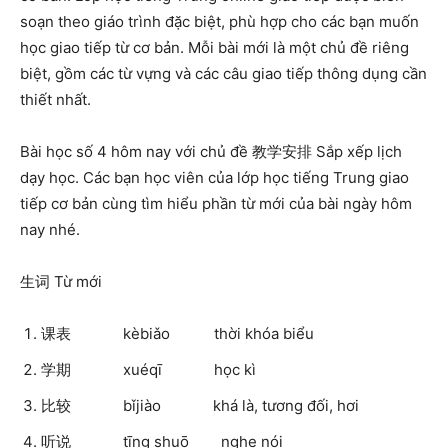
soạn theo giáo trình đặc biệt, phù hợp cho các bạn muốn
học giao tiếp từ cơ bản. Mỗi bài mới là một chủ đề riêng
biệt, gồm các từ vựng và các câu giao tiếp thông dụng cần
thiết nhất.
Bài học số 4 hôm nay với chủ đề 教学安排 Sắp xếp lịch
dạy học. Các bạn học viên của lớp học tiếng Trung giao
tiếp cơ bản cùng tìm hiểu phần từ mới của bài ngày hôm
nay nhé.
生词 Từ mới
课表 kèbiǎo thời khóa biểu
学期 xuéqī học kì
比较 bǐjiào khá là, tương đối, hơi
听说 tīng shuō nghe nói