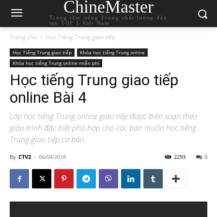
ChineMaster
Trung tâm tiếng Trung chất lượng đào
tạo TOP 1 Việt Nam
Trang chủ
Học Tiếng Trung giao tiếp
Học Tiếng Trung giao tiếp
Khóa học tiếng Trung online
Khóa học tiếng Trung online miễn phí
Học tiếng Trung giao tiếp
online Bài 4
Lớp học tiếng Trung online giao tiếp được biên soạn theo
giáo trình đặc biệt phù hợp cho các bạn muốn học tiếng
Trung giao tiếp cơ bản
By
CTV2
-
06/04/2018
2293
0