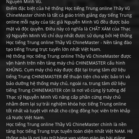
Nguyễn Minh Vũ.
Điểm đặc biệt của hệ thống Học tiếng Trung online Thầy Vũ
ChineMaster chính là tất cả giáo trình giảng dạy tiếng Trung
online mỗi ngày của tác giả Nguyễn Minh Vũ đều được bảo
mật và độc quyền. Điều này có nghĩa là CHẤT XÁM của Thạc
sỹ Nguyễn Minh Vũ chỉ duy nhất được sử dụng bởi Hệ thống
Học tiếng Trung online Thầy Vũ ChineMaster - Nền tảng đào
tạo tiếng Trung trực tuyến lớn nhất Việt Nam.
Hệ thống Học tiếng Trung online Thầy Vũ ChineMaster được
vận hành trên nền tảng máy chủ CHINEMASTER cấu hình
KHỦNG. Cụm máy chủ này được đặt tại trung tâm dữ liệu
tiếng Trung CHINEMASTER để thuận tiện cho việc bảo trì và
bảo dưỡng hệ thống máy chủ, ngoài ra, trung tâm dữ liệu
tiếng Trung CHINEMASTER còn là nơi vô cùng lý tưởng để
Thạc sỹ Nguyễn Minh Vũ nâng cấp phần cứng máy chủ
nhằm đem lại sự trải nghiệm khóa học tiếng Trung online
tốt nhất và tuyệt vời nhất cho cộng đồng học viên trên khắp
cả Nước Việt Nam.
Học tiếng Trung online Thầy Vũ ChineMaster chính là nền
tảng học tiếng Trung trực tuyến toàn diện nhất Việt NAM. Hệ
thống này là nơi lưu trữ hàng vạn video giáo án bài giảng