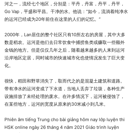
河之一，流经七个地区，分别是：平丹，丹富，丹平，丹平，
Go Vap，平盛和平昌。干净的水。他说：“如今，流淌着纯净水
的运河已经成为20年前住在这里的人们的记忆。”
2000年，Lan居住的整个社区只有10所左右的房屋，其中大多
数是稻农。运河是他们去日常饮食中捕捞鱼类或赚取一些额外
金钱的地方。但是仅仅几年之后，随着越来越多的人来到运河
沿岸地区定居，同时城市的快速城市化也使情况发生了巨大变
化。
很快，稻田和野草消失了，取而代之的是混凝土建筑和道路。
带有净水的运河变成了下水道，当地人丢弃了垃圾，各种生产
设施排放了未经处理的废水。在许多情况下，运河被侵蚀了，
在某些地方，运河的宽度从原来的30米减小到几米。
Phiên âm tiếng Trung cho bài giảng hôm nay lớp luyện thi
HSK online ngày 26 tháng 4 năm 2021 Giáo trình luyện