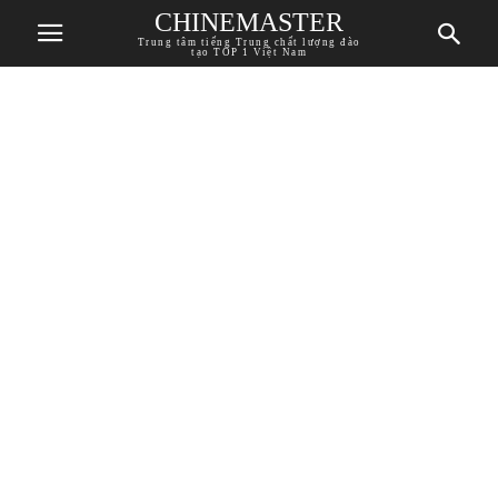
CHINEMASTER
Trung tâm tiếng Trung chất lượng đào
tạo TOP 1 Việt Nam