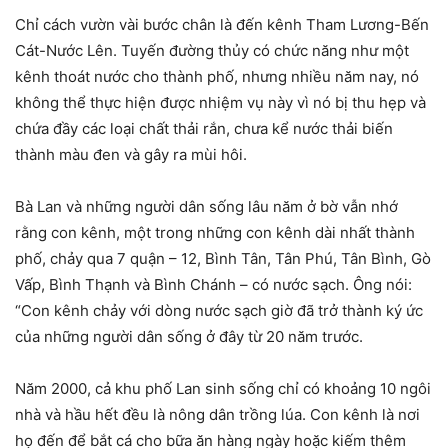
Chỉ cách vườn vài bước chân là đến kênh Tham Lương-Bến
Cát-Nước Lên. Tuyến đường thủy có chức năng như một
kênh thoát nước cho thành phố, nhưng nhiều năm nay, nó
không thể thực hiện được nhiệm vụ này vì nó bị thu hẹp và
chứa đầy các loại chất thải rắn, chưa kể nước thải biến
thành màu đen và gây ra mùi hôi.
Bà Lan và những người dân sống lâu năm ở bờ vẫn nhớ
rằng con kênh, một trong những con kênh dài nhất thành
phố, chảy qua 7 quận – 12, Bình Tân, Tân Phú, Tân Bình, Gò
Vấp, Bình Thạnh và Bình Chánh – có nước sạch. Ông nói:
“Con kênh chảy với dòng nước sạch giờ đã trở thành ký ức
của những người dân sống ở đây từ 20 năm trước.
Năm 2000, cả khu phố Lan sinh sống chỉ có khoảng 10 ngôi
nhà và hầu hết đều là nông dân trồng lúa. Con kênh là nơi
họ đến để bắt cá cho bữa ăn hàng ngày hoặc kiếm thêm