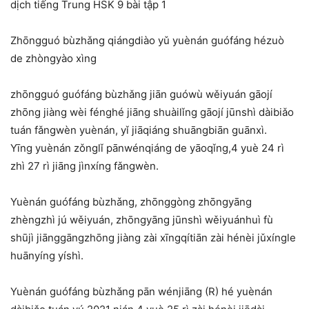
dịch tiếng Trung HSK 9 bài tập 1
Zhōngguó bùzhǎng qiángdiào yǔ yuènán guófáng hézuò
de zhòngyào xìng
zhōngguó guófáng bùzhǎng jiān guówù wěiyuán gāojí
zhōng jiàng wèi fénghé jiāng shuàilǐng gāojí jūnshì dàibiǎo
tuán fǎngwèn yuènán, yǐ jiāqiáng shuāngbiān guānxì.
Yīng yuènán zǒnglǐ pānwénqiáng de yāoqǐng,4 yuè 24 rì
zhì 27 rì jiāng jìnxíng fǎngwèn.
Yuènán guófáng bùzhǎng, zhōnggòng zhōngyāng
zhèngzhì jú wěiyuán, zhōngyāng jūnshì wěiyuánhuì fù
shūjì jiānggāngzhōng jiàng zài xīngqítiān zài hénèi jǔxíngle
huānyíng yíshì.
Yuènán guófáng bùzhǎng pān wénjiāng (R) hé yuènán