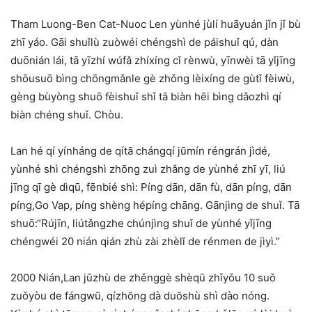
Tham Luong-Ben Cat-Nuoc Len yùnhé jùlí huāyuán jǐn jǐ bù
zhī yáo. Gāi shuǐlù zuòwéi chéngshì de páishuǐ qú, dàn
duōnián lái, tā yīzhí wúfǎ zhíxíng cǐ rènwù, yīnwèi tā yǐjīng
shōusuō bìng chōngmǎnle gè zhǒng lèixíng de gùtǐ fèiwù,
gèng bùyòng shuō fèishuǐ shǐ tā biàn hēi bìng dǎozhì qí
biàn chéng shuǐ. Chòu.
Lan hé qí yínháng de qítā chángqí jūmín réngrán jìdé,
yùnhé shì chéngshì zhōng zuì zhǎng de yùnhé zhī yī, liú
jīng qī gè dìqū, fēnbié shì: Píng dān, dān fù, dān píng, dān
píng,Go Vap, píng shèng hépíng chāng. Gānjìng de shuǐ. Tā
shuō:“Rújīn, liútǎngzhe chúnjìng shuǐ de yùnhé yǐjīng
chéngwéi 20 nián qián zhù zài zhèlǐ de rénmen de jìyì.”
2000 Nián,Lan jūzhù de zhěnggè shèqū zhǐyǒu 10 suǒ
zuǒyòu de fángwū, qízhōng dà duōshù shì dào nóng.