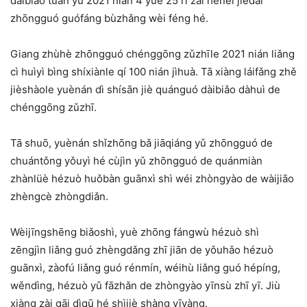
dàibiǎo tuán yú 2021 nián 4 yuè 25 rì zài hénèi jiēdài
zhōngguó guófáng bùzhǎng wèi féng hé.
Giang zhùhè zhōngguó chénggōng zǔzhīle 2021 nián liǎng
cì huìyì bìng shíxiànle qí 100 nián jìhuà. Tā xiàng láifǎng zhě
jièshàole yuènán dì shísān jiè quánguó dàibiǎo dàhuì de
chénggōng zǔzhī.
Tā shuō, yuènán shǐzhōng bǎ jiāqiáng yǔ zhōngguó de
chuántǒng yǒuyì hé cùjìn yǔ zhōngguó de quánmiàn
zhànlüè hézuò huǒbàn guānxì shì wéi zhòngyào de wàijiāo
zhèngcè zhòngdiǎn.
Wèijīngshēng biǎoshì, yuè zhōng fángwù hézuò shì
zēngjìn liǎng guó zhèngdǎng zhī jiān de yǒuhǎo hézuò
guānxì, zàofú liǎng guó rénmín, wéihù liǎng guó hépíng,
wěndìng, hézuò yǔ fāzhǎn de zhòngyào yīnsù zhī yī. Jiù
xiàng zài gāi dìqū hé shìjiè shàng yīyàng.