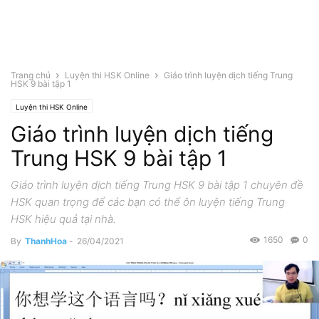
Trang chủ
Luyện thi HSK Online
Giáo trình luyện dịch tiếng Trung
HSK 9 bài tập 1
Luyện thi HSK Online
Giáo trình luyện dịch tiếng
Trung HSK 9 bài tập 1
Giáo trình luyện dịch tiếng Trung HSK 9 bài tập 1 chuyên đề
HSK quan trọng để các bạn có thể ôn luyện tiếng Trung
HSK hiệu quả tại nhà.
1650
0
By
ThanhHoa
-
26/04/2021