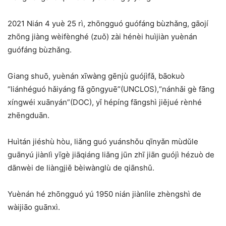
2021 Nián 4 yuè 25 rì, zhōngguó guófáng bùzhǎng, gāojí
zhōng jiàng wèifènghé (zuǒ) zài hénèi huìjiàn yuènán
guófáng bùzhǎng.
Giang shuō, yuènán xīwàng gēnjù guójìfǎ, bāokuò
“liánhéguó hǎiyáng fǎ gōngyuē”(UNCLOS),“nánhǎi gè fāng
xíngwéi xuānyán”(DOC), yǐ hépíng fāngshì jiějué rènhé
zhēngduān.
Huìtán jiéshù hòu, liǎng guó yuánshǒu qīnyǎn mùdǔle
guānyú jiànlì yīgè jiāqiáng liǎng jūn zhī jiān guójì hézuò de
dānwèi de liàngjiě bèiwànglù de qiānshǔ.
Yuènán hé zhōngguó yú 1950 nián jiànlìle zhèngshì de
wàijiāo guānxì.