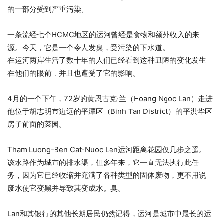
的一部分受到严重污染。
一条流经七个HCMC地区的运河曾经是食物和额外收入的来
源。今天，它是一个令人发臭，受污染的下水道。
在运河两岸生活了数十年的人们已经看到这种丑陋的变化发生
在他们的眼前，并且也遭受了它的影响。
4月的一个下午，72岁的黄恩古克·兰（Hoang Ngoc Lan）走进
他位于胡志明市边远的平潭区（Binh Tan District）的平洪华区
房子前面的菜园。
Tham Luong-Ben Cat-Nuoc Len运河距离花园仅几步之遥。
该水路作为城市的排水渠，但多年来，它一直无法执行此任
务，因为它已经收缩并充满了各种类型的固体废物，更不用说
废水使它变黑并导致其变成水。臭。
Lan和其银行的其他长期居民仍然记得，运河是城市中最长的运