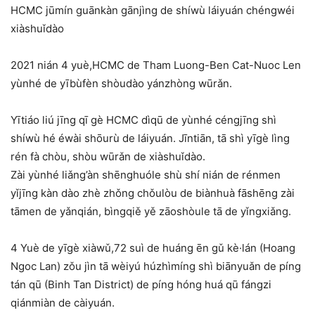
HCMC jūmín guānkàn gānjìng de shíwù láiyuán chéngwéi
xiàshuǐdào
2021 nián 4 yuè,HCMC de Tham Luong-Ben Cat-Nuoc Len
yùnhé de yībùfèn shòudào yánzhòng wūrǎn.
Yītiáo liú jīng qī gè HCMC dìqū de yùnhé céngjīng shì
shíwù hé éwài shōurù de láiyuán. Jīntiān, tā shì yīgè lìng
rén fà chòu, shòu wūrǎn de xiàshuǐdào.
Zài yùnhé liǎng’àn shēnghuóle shù shí nián de rénmen
yǐjīng kàn dào zhè zhǒng chǒulòu de biànhuà fāshēng zài
tāmen de yǎnqián, bìngqiě yě zāoshòule tā de yǐngxiǎng.
4 Yuè de yīgè xiàwǔ,72 suì de huáng ēn gǔ kè·lán (Hoang
Ngoc Lan) zǒu jìn tā wèiyú húzhìmíng shì biānyuǎn de píng
tán qū (Binh Tan District) de píng hóng huá qū fángzi
qiánmiàn de càiyuán.