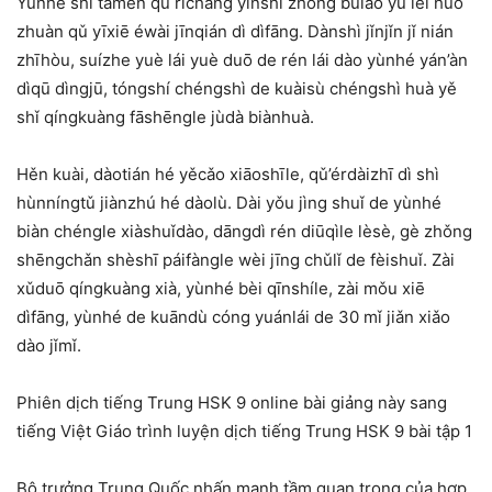
Yùnhé shì tāmen qù rìcháng yǐnshí zhōng bǔlāo yú lèi huò
zhuàn qǔ yīxiē éwài jīnqián dì dìfāng. Dànshì jǐnjǐn jǐ nián
zhīhòu, suízhe yuè lái yuè duō de rén lái dào yùnhé yán’àn
dìqū dìngjū, tóngshí chéngshì de kuàisù chéngshì huà yě
shǐ qíngkuàng fāshēngle jùdà biànhuà.
Hěn kuài, dàotián hé yěcǎo xiāoshīle, qǔ’érdàizhī dì shì
hùnníngtǔ jiànzhú hé dàolù. Dài yǒu jìng shuǐ de yùnhé
biàn chéngle xiàshuǐdào, dāngdì rén diūqìle lèsè, gè zhǒng
shēngchǎn shèshī páifàngle wèi jīng chǔlǐ de fèishuǐ. Zài
xǔduō qíngkuàng xià, yùnhé bèi qīnshíle, zài mǒu xiē
dìfāng, yùnhé de kuāndù cóng yuánlái de 30 mǐ jiǎn xiǎo
dào jǐmǐ.
Phiên dịch tiếng Trung HSK 9 online bài giảng này sang
tiếng Việt Giáo trình luyện dịch tiếng Trung HSK 9 bài tập 1
Bộ trưởng Trung Quốc nhấn mạnh tầm quan trọng của hợp