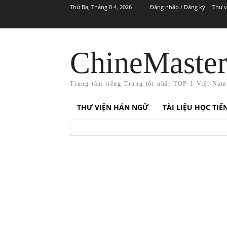
Thứ Ba, Tháng 8 4, 2026
Đăng nhập / Đăng ký
Thư v
ChineMaste
Trung tâm tiếng Trung tốt nhất TOP 1 Việt Nam
THƯ VIỆN HÁN NGỮ
TÀI LIỆU HỌC TI