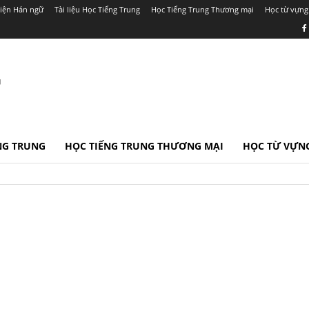
iện Hán ngữ
Tài liệu Học Tiếng Trung
Học Tiếng Trung Thương mại
Học từ vựng
r
ẾNG TRUNG
HỌC TIẾNG TRUNG THƯƠNG MẠI
HỌC TỪ VỰNG