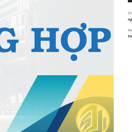
C
ng
du
to