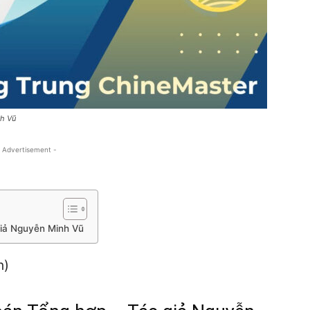
nh Vũ
 Advertisement -
giả Nguyễn Minh Vũ
n)