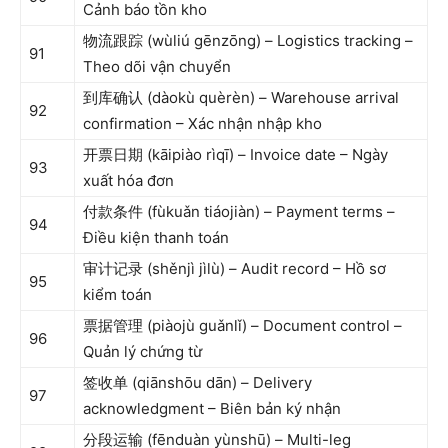
Cảnh báo tồn kho
物流跟踪 (wùliú gēnzōng) – Logistics tracking –
91
Theo dõi vận chuyển
到库确认 (dàokù quèrèn) – Warehouse arrival
92
confirmation – Xác nhận nhập kho
开票日期 (kāipiào rìqī) – Invoice date – Ngày
93
xuất hóa đơn
付款条件 (fùkuǎn tiáojiàn) – Payment terms –
94
Điều kiện thanh toán
审计记录 (shěnjì jìlù) – Audit record – Hồ sơ
95
kiểm toán
票据管理 (piàojù guǎnlǐ) – Document control –
96
Quản lý chứng từ
签收单 (qiānshōu dān) – Delivery
97
acknowledgment – Biên bản ký nhận
分段运输 (fēnduàn yùnshū) – Multi-leg