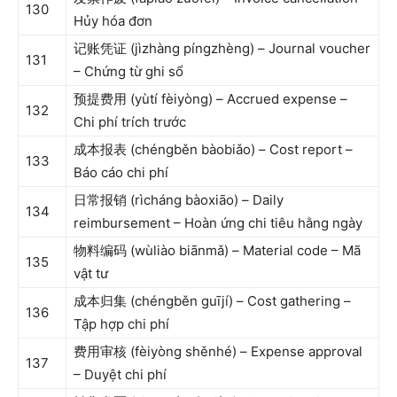
130
Hủy hóa đơn
记账凭证 (jìzhàng píngzhèng) – Journal voucher
131
– Chứng từ ghi sổ
预提费用 (yùtí fèiyòng) – Accrued expense –
132
Chi phí trích trước
成本报表 (chéngběn bàobiǎo) – Cost report –
133
Báo cáo chi phí
日常报销 (rìcháng bàoxiāo) – Daily
134
reimbursement – Hoàn ứng chi tiêu hằng ngày
物料编码 (wùliào biānmǎ) – Material code – Mã
135
vật tư
成本归集 (chéngběn guījí) – Cost gathering –
136
Tập hợp chi phí
费用审核 (fèiyòng shěnhé) – Expense approval
137
– Duyệt chi phí