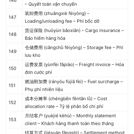
146
– Quyết toán vận chuyển
装卸费用 (zhuāngxiè fèiyòng) –
147
Loading/unloading fee – Phí bốc dỡ
货运保险 (huòyùn bǎoxiǎn) – Cargo insurance –
148
Bảo hiểm hàng hóa
仓储费用 (cāngchǔ fèiyòng) – Storage fee – Phí
149
lưu kho
运费发票 (yùnfèi fāpiào) – Freight invoice – Hóa
150
đơn cước phí
燃油附加费 (rányóu fùjiā fèi) – Fuel surcharge –
151
Phụ phí nhiên liệu
成本分摊率 (chéngběn fēntān lǜ) – Cost
152
allocation rate – Tỷ lệ phân bổ chi phí
月结客户 (yuèjié kèhù) – Monthly statement
153
client – Khách hàng thanh toán theo tháng
结算方式 (jiésuàn fāngshì) – Settlement method