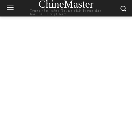
ChineMaster
Trung tâm tiếng Trung chất lượng đào
tạo TOP 1 Việt Nam