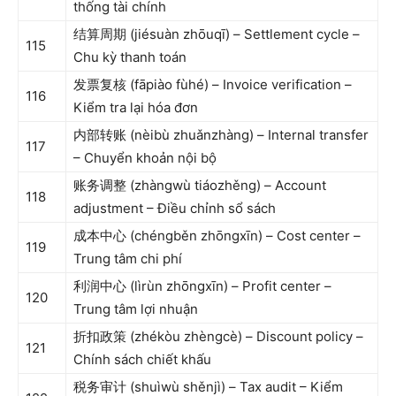
thống tài chính
结算周期 (jiésuàn zhōuqī) – Settlement cycle –
115
Chu kỳ thanh toán
发票复核 (fāpiào fùhé) – Invoice verification –
116
Kiểm tra lại hóa đơn
内部转账 (nèibù zhuǎnzhàng) – Internal transfer
117
– Chuyển khoản nội bộ
账务调整 (zhàngwù tiáozhěng) – Account
118
adjustment – Điều chỉnh sổ sách
成本中心 (chéngběn zhōngxīn) – Cost center –
119
Trung tâm chi phí
利润中心 (lìrùn zhōngxīn) – Profit center –
120
Trung tâm lợi nhuận
折扣政策 (zhékòu zhèngcè) – Discount policy –
121
Chính sách chiết khấu
税务审计 (shuìwù shěnjì) – Tax audit – Kiểm