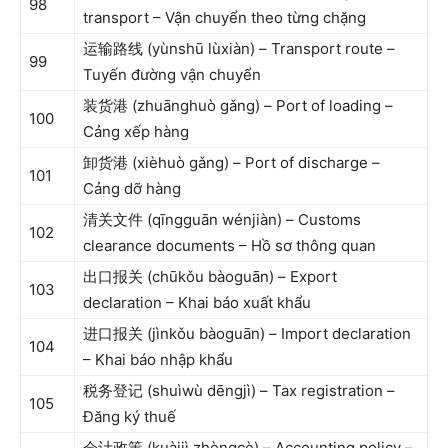
98
transport – Vận chuyển theo từng chặng
运输路线 (yùnshū lùxiàn) – Transport route –
99
Tuyến đường vận chuyển
装货港 (zhuānghuò gǎng) – Port of loading –
100
Cảng xếp hàng
卸货港 (xièhuò gǎng) – Port of discharge –
101
Cảng dỡ hàng
清关文件 (qīngguān wénjiàn) – Customs
102
clearance documents – Hồ sơ thông quan
出口报关 (chūkǒu bàoguān) – Export
103
declaration – Khai báo xuất khẩu
进口报关 (jìnkǒu bàoguān) – Import declaration
104
– Khai báo nhập khẩu
税务登记 (shuìwù dēngjì) – Tax registration –
105
Đăng ký thuế
会计政策 (kuàijì zhèngcè) – Accounting policy –