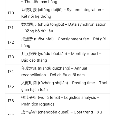
– Thu tiền bán hàng
系统对接 (xìtǒng duìjiē) – System integration –
170
Kết nối hệ thống
数据同步 (shùjù tóngbù) – Data synchronization
171
– Đồng bộ dữ liệu
托运费 (tuōyùnfèi) – Consignment fee – Phí gửi
172
hàng
月度报表 (yuèdù bàobiǎo) – Monthly report –
173
Báo cáo tháng
年度对账 (niándù duìzhàng) – Annual
174
reconciliation – Đối chiếu cuối năm
入账时间 (rùzhàng shíjiān) – Posting time – Thời
175
gian hạch toán
物流分析 (wùliú fēnxī) – Logistics analysis –
176
Phân tích logistics
成本趋势 (chéngběn qūshì) – Cost trend – Xu