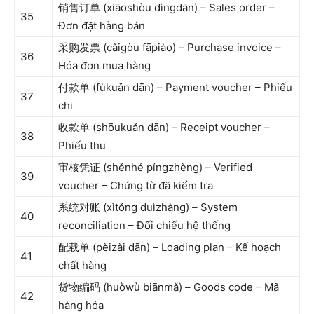
销售订单 (xiāoshòu dìngdān) – Sales order –
35
Đơn đặt hàng bán
采购发票 (cǎigòu fāpiào) – Purchase invoice –
36
Hóa đơn mua hàng
付款单 (fùkuǎn dān) – Payment voucher – Phiếu
37
chi
收款单 (shōukuǎn dān) – Receipt voucher –
38
Phiếu thu
审核凭证 (shěnhé píngzhèng) – Verified
39
voucher – Chứng từ đã kiểm tra
系统对账 (xìtǒng duìzhàng) – System
40
reconciliation – Đối chiếu hệ thống
配载单 (pèizài dān) – Loading plan – Kế hoạch
41
chất hàng
货物编码 (huòwù biānmǎ) – Goods code – Mã
42
hàng hóa