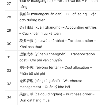
到港费 (dàogǎng fèi) – Port arrival fee – Phí đến
27
cảng
装船单 (zhuāngchuán dān) – Bill of lading – Vận
28
đơn đường biển
会计账目 (kuàijì zhàngmù) – Accounting entries
29
– Các khoản mục kế toán
税务申报 (shuìwù shēnbào) – Tax declaration –
30
Khai báo thuế
运输成本 (yùnshū chéngběn) – Transportation
31
cost – Chi phí vận chuyển
费用分摊 (fèiyòng fēntān) – Cost allocation –
32
Phân bổ chi phí
仓库管理 (cāngkù guǎnlǐ) – Warehouse
33
management – Quản lý kho bãi
采购订单 (cǎigòu dìngdān) – Purchase order –
34
Đơn đặt hàng mua