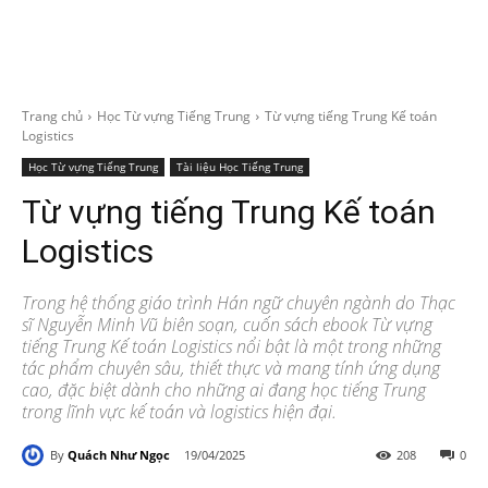
Trang chủ
Học Từ vựng Tiếng Trung
Từ vựng tiếng Trung Kế toán
Logistics
Học Từ vựng Tiếng Trung
Tài liệu Học Tiếng Trung
Từ vựng tiếng Trung Kế toán
Logistics
Trong hệ thống giáo trình Hán ngữ chuyên ngành do Thạc
sĩ Nguyễn Minh Vũ biên soạn, cuốn sách ebook Từ vựng
tiếng Trung Kế toán Logistics nổi bật là một trong những
tác phẩm chuyên sâu, thiết thực và mang tính ứng dụng
cao, đặc biệt dành cho những ai đang học tiếng Trung
trong lĩnh vực kế toán và logistics hiện đại.
By
Quách Như Ngọc
19/04/2025
208
0