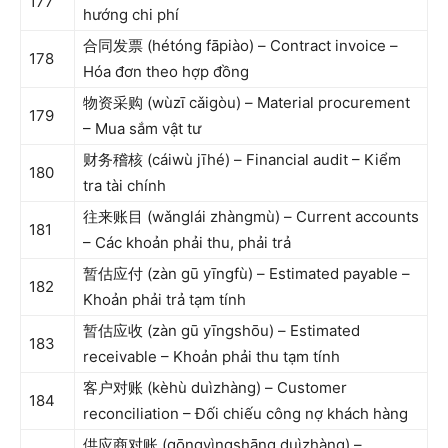
177
hướng chi phí
合同发票 (hétóng fāpiào) – Contract invoice –
178
Hóa đơn theo hợp đồng
物资采购 (wùzī cǎigòu) – Material procurement
179
– Mua sắm vật tư
财务稽核 (cáiwù jīhé) – Financial audit – Kiểm
180
tra tài chính
往来账目 (wǎnglái zhàngmù) – Current accounts
181
– Các khoản phải thu, phải trả
暂估应付 (zàn gū yīngfù) – Estimated payable –
182
Khoản phải trả tạm tính
暂估应收 (zàn gū yīngshōu) – Estimated
183
receivable – Khoản phải thu tạm tính
客户对账 (kèhù duìzhàng) – Customer
184
reconciliation – Đối chiếu công nợ khách hàng
供应商对账 (gōngyìngshāng duìzhàng) –