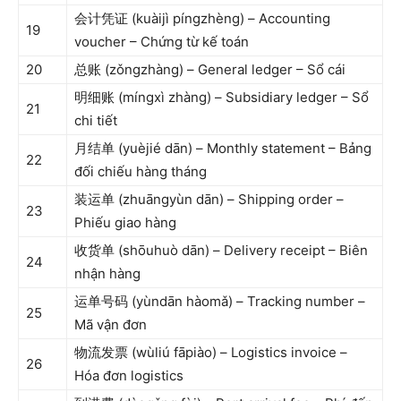
会计凭证 (kuàijì píngzhèng) – Accounting
19
voucher – Chứng từ kế toán
20
总账 (zǒngzhàng) – General ledger – Sổ cái
明细账 (míngxì zhàng) – Subsidiary ledger – Sổ
21
chi tiết
月结单 (yuèjié dān) – Monthly statement – Bảng
22
đối chiếu hàng tháng
装运单 (zhuāngyùn dān) – Shipping order –
23
Phiếu giao hàng
收货单 (shōuhuò dān) – Delivery receipt – Biên
24
nhận hàng
运单号码 (yùndān hàomǎ) – Tracking number –
25
Mã vận đơn
物流发票 (wùliú fāpiào) – Logistics invoice –
26
Hóa đơn logistics