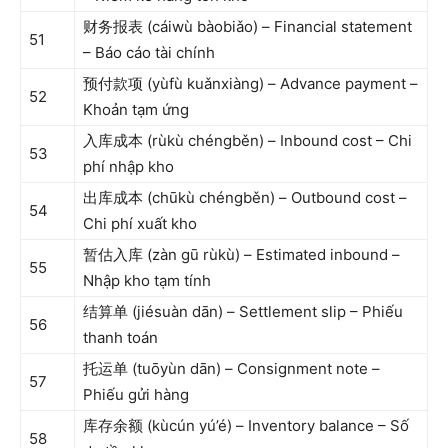
财务报表 (cáiwù bàobiǎo) – Financial statement
51
– Báo cáo tài chính
预付款项 (yùfù kuǎnxiàng) – Advance payment –
52
Khoản tạm ứng
入库成本 (rùkù chéngběn) – Inbound cost – Chi
53
phí nhập kho
出库成本 (chūkù chéngběn) – Outbound cost –
54
Chi phí xuất kho
暂估入库 (zàn gū rùkù) – Estimated inbound –
55
Nhập kho tạm tính
结算单 (jiésuàn dān) – Settlement slip – Phiếu
56
thanh toán
托运单 (tuōyùn dān) – Consignment note –
57
Phiếu gửi hàng
库存余额 (kùcún yú’é) – Inventory balance – Số
58