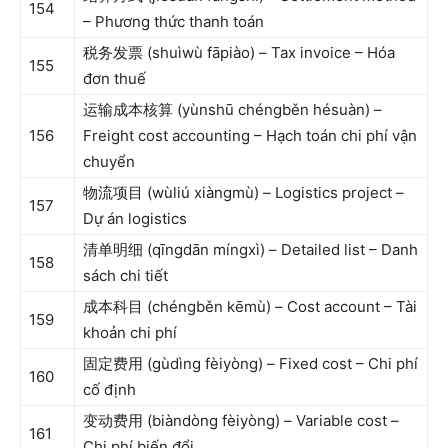
154
– Phương thức thanh toán
税务发票 (shuìwù fāpiào) – Tax invoice – Hóa
155
đơn thuế
运输成本核算 (yùnshū chéngběn hésuàn) –
156
Freight cost accounting – Hạch toán chi phí vận
chuyển
物流项目 (wùliú xiàngmù) – Logistics project –
157
Dự án logistics
清单明细 (qīngdān míngxì) – Detailed list – Danh
158
sách chi tiết
成本科目 (chéngběn kēmù) – Cost account – Tài
159
khoản chi phí
固定费用 (gùdìng fèiyòng) – Fixed cost – Chi phí
160
cố định
变动费用 (biàndòng fèiyòng) – Variable cost –
161
Chi phí biến đổi