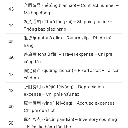
合同编号 (hétóng biānhào) – Contract number –
43
Mã hợp đồng
发货通知 (fāhuò tōngzhī) – Shipping notice –
44
Thông báo giao hàng
退货单 (tuìhuò dān) – Return slip – Phiếu trả
45
hàng
差旅费 (chàlǚ fèi) – Travel expense – Chi phí
46
công tác
固定资产 (gùdìng zīchǎn) – Fixed asset – Tài sản
47
cố định
折旧费用 (zhéjiù fèiyòng) – Depreciation
48
expense – Chi phí khấu hao
应计费用 (yīngjì fèiyòng) – Accrued expenses –
49
Chi phí dồn tích
库存盘点 (kùcún pándiǎn) – Inventory counting
50
– Kiểm kê hàng tồn kho