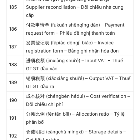
185
Supplier reconciliation – Đối chiếu nhà cung
cấp
付款申请单 (fùkuǎn shēnqǐng dān) – Payment
186
request form – Phiếu đề nghị thanh toán
发票登记表 (fāpiào dēngjì biǎo) – Invoice
187
registration form – Bảng ghi nhận hóa đơn
进项税额 (jìnxiàng shuì’é) – Input VAT – Thuế
188
GTGT đầu vào
销项税额 (xiāoxiàng shuì’é) – Output VAT – Thuế
189
GTGT đầu ra
成本核对 (chéngběn héduì) – Cost verification –
190
Đối chiếu chi phí
分摊比例 (fēntān bǐlì) – Allocation ratio – Tỷ lệ
191
phân bổ
仓储明细 (cāngchǔ míngxì) – Storage details –
192
Chi tiết lưu kho