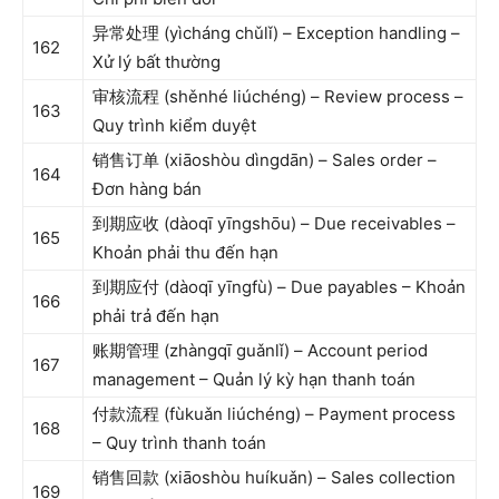
异常处理 (yìcháng chǔlǐ) – Exception handling –
162
Xử lý bất thường
审核流程 (shěnhé liúchéng) – Review process –
163
Quy trình kiểm duyệt
销售订单 (xiāoshòu dìngdān) – Sales order –
164
Đơn hàng bán
到期应收 (dàoqī yīngshōu) – Due receivables –
165
Khoản phải thu đến hạn
到期应付 (dàoqī yīngfù) – Due payables – Khoản
166
phải trả đến hạn
账期管理 (zhàngqī guǎnlǐ) – Account period
167
management – Quản lý kỳ hạn thanh toán
付款流程 (fùkuǎn liúchéng) – Payment process
168
– Quy trình thanh toán
销售回款 (xiāoshòu huíkuǎn) – Sales collection
169