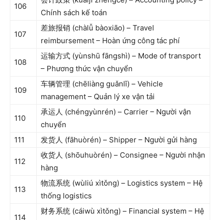
106
Chính sách kế toán
差旅报销 (chàlǚ bàoxiāo) – Travel
107
reimbursement – Hoàn ứng công tác phí
运输方式 (yùnshū fāngshì) – Mode of transport
108
– Phương thức vận chuyển
车辆管理 (chēliàng guǎnlǐ) – Vehicle
109
management – Quản lý xe vận tải
承运人 (chéngyùnrén) – Carrier – Người vận
110
chuyển
111
发货人 (fāhuòrén) – Shipper – Người gửi hàng
收货人 (shōuhuòrén) – Consignee – Người nhận
112
hàng
物流系统 (wùliú xìtǒng) – Logistics system – Hệ
113
thống logistics
财务系统 (cáiwù xìtǒng) – Financial system – Hệ
114