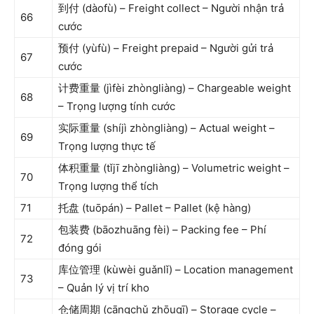
到付 (dàofù) – Freight collect – Người nhận trả
66
cước
预付 (yùfù) – Freight prepaid – Người gửi trả
67
cước
计费重量 (jìfèi zhòngliàng) – Chargeable weight
68
– Trọng lượng tính cước
实际重量 (shíjì zhòngliàng) – Actual weight –
69
Trọng lượng thực tế
体积重量 (tǐjī zhòngliàng) – Volumetric weight –
70
Trọng lượng thể tích
71
托盘 (tuōpán) – Pallet – Pallet (kệ hàng)
包装费 (bāozhuāng fèi) – Packing fee – Phí
72
đóng gói
库位管理 (kùwèi guǎnlǐ) – Location management
73
– Quản lý vị trí kho
仓储周期 (cāngchǔ zhōuqī) – Storage cycle –