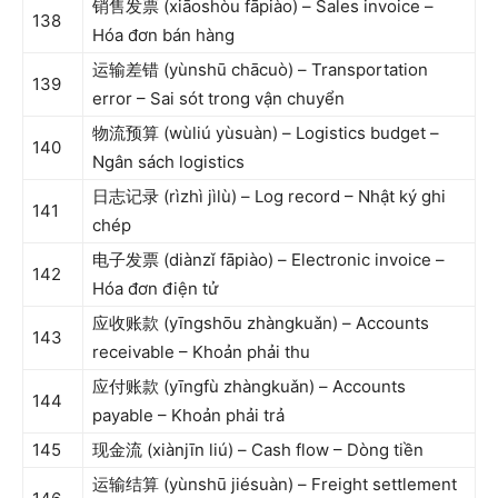
销售发票 (xiāoshòu fāpiào) – Sales invoice –
138
Hóa đơn bán hàng
运输差错 (yùnshū chācuò) – Transportation
139
error – Sai sót trong vận chuyển
物流预算 (wùliú yùsuàn) – Logistics budget –
140
Ngân sách logistics
日志记录 (rìzhì jìlù) – Log record – Nhật ký ghi
141
chép
电子发票 (diànzǐ fāpiào) – Electronic invoice –
142
Hóa đơn điện tử
应收账款 (yīngshōu zhàngkuǎn) – Accounts
143
receivable – Khoản phải thu
应付账款 (yīngfù zhàngkuǎn) – Accounts
144
payable – Khoản phải trả
145
现金流 (xiànjīn liú) – Cash flow – Dòng tiền
运输结算 (yùnshū jiésuàn) – Freight settlement