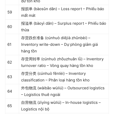
dư tồn kho
报损单 (bàosǔn dān) – Loss report – Phiếu báo
59
mất mát
报溢单 (bàoyì dān) – Surplus report – Phiếu báo
60
thừa
存货跌价准备 (cúnhuò diējià zhǔnbèi) –
61
Inventory write-down – Dự phòng giảm giá
hàng tồn
存货周转率 (cúnhuò zhōuzhuǎn lǜ) – Inventory
62
turnover ratio – Vòng quay hàng tồn kho
存货分类 (cúnhuò fēnlèi) – Inventory
63
classification – Phân loại hàng tồn kho
外包物流 (wàibāo wùliú) – Outsourced logistics
64
– Logistics thuê ngoài
自营物流 (zìyíng wùliú) – In-house logistics –
65
Logistics nội bộ