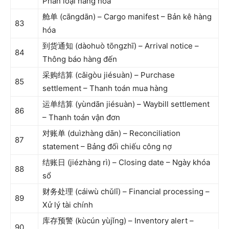
Phân loại hàng hóa
舱单 (cāngdān) – Cargo manifest – Bản kê hàng
83
hóa
到货通知 (dàohuò tōngzhī) – Arrival notice –
84
Thông báo hàng đến
采购结算 (cǎigòu jiésuàn) – Purchase
85
settlement – Thanh toán mua hàng
运单结算 (yùndān jiésuàn) – Waybill settlement
86
– Thanh toán vận đơn
对账单 (duìzhàng dān) – Reconciliation
87
statement – Bảng đối chiếu công nợ
结账日 (jiézhàng rì) – Closing date – Ngày khóa
88
sổ
财务处理 (cáiwù chǔlǐ) – Financial processing –
89
Xử lý tài chính
库存预警 (kùcún yùjǐng) – Inventory alert –
90