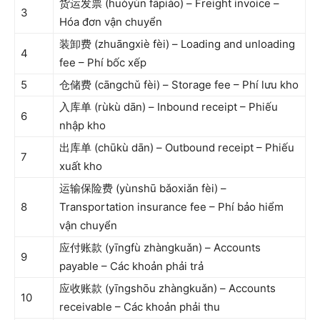
货运发票 (huòyùn fāpiào) – Freight invoice –
3
Hóa đơn vận chuyển
装卸费 (zhuāngxiè fèi) – Loading and unloading
4
fee – Phí bốc xếp
5
仓储费 (cāngchǔ fèi) – Storage fee – Phí lưu kho
入库单 (rùkù dān) – Inbound receipt – Phiếu
6
nhập kho
出库单 (chūkù dān) – Outbound receipt – Phiếu
7
xuất kho
运输保险费 (yùnshū bǎoxiǎn fèi) –
8
Transportation insurance fee – Phí bảo hiểm
vận chuyển
应付账款 (yīngfù zhàngkuǎn) – Accounts
9
payable – Các khoản phải trả
应收账款 (yīngshōu zhàngkuǎn) – Accounts
10
receivable – Các khoản phải thu