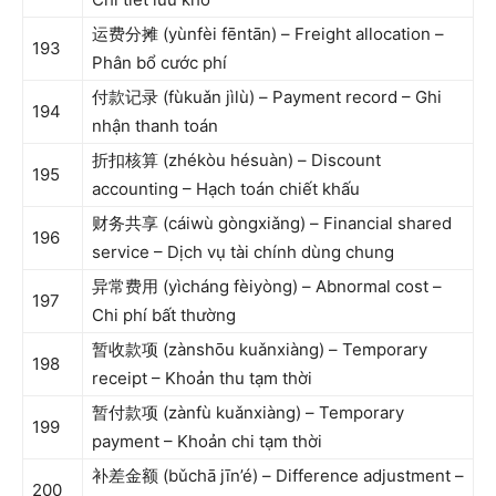
运费分摊 (yùnfèi fēntān) – Freight allocation –
193
Phân bổ cước phí
付款记录 (fùkuǎn jìlù) – Payment record – Ghi
194
nhận thanh toán
折扣核算 (zhékòu hésuàn) – Discount
195
accounting – Hạch toán chiết khấu
财务共享 (cáiwù gòngxiǎng) – Financial shared
196
service – Dịch vụ tài chính dùng chung
异常费用 (yìcháng fèiyòng) – Abnormal cost –
197
Chi phí bất thường
暂收款项 (zànshōu kuǎnxiàng) – Temporary
198
receipt – Khoản thu tạm thời
暂付款项 (zànfù kuǎnxiàng) – Temporary
199
payment – Khoản chi tạm thời
补差金额 (bǔchā jīn’é) – Difference adjustment –
200