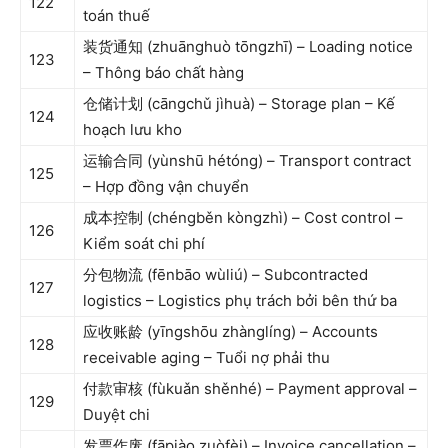
122
toán thuế
装货通知 (zhuānghuò tōngzhī) – Loading notice
123
– Thông báo chất hàng
仓储计划 (cāngchǔ jìhuà) – Storage plan – Kế
124
hoạch lưu kho
运输合同 (yùnshū hétóng) – Transport contract
125
– Hợp đồng vận chuyển
成本控制 (chéngběn kòngzhì) – Cost control –
126
Kiểm soát chi phí
分包物流 (fēnbāo wùliú) – Subcontracted
127
logistics – Logistics phụ trách bởi bên thứ ba
应收账龄 (yīngshōu zhànglíng) – Accounts
128
receivable aging – Tuổi nợ phải thu
付款审核 (fùkuǎn shěnhé) – Payment approval –
129
Duyệt chi
发票作废 (fāpiào zuòfèi) – Invoice cancellation –