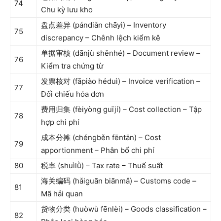
74
Chu kỳ lưu kho
盘点差异 (pándiǎn chāyì) – Inventory
75
discrepancy – Chênh lệch kiểm kê
单据审核 (dānjù shěnhé) – Document review –
76
Kiểm tra chứng từ
发票核对 (fāpiào héduì) – Invoice verification –
77
Đối chiếu hóa đơn
费用归集 (fèiyòng guījí) – Cost collection – Tập
78
hợp chi phí
成本分摊 (chéngběn fēntān) – Cost
79
apportionment – Phân bổ chi phí
80
税率 (shuìlǜ) – Tax rate – Thuế suất
海关编码 (hǎiguān biānmǎ) – Customs code –
81
Mã hải quan
货物分类 (huòwù fēnlèi) – Goods classification –
82