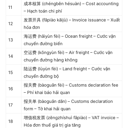
成本核算 (chéngběn hésuàn) – Cost accounting
11
– Hạch toán chi phí
发票开具 (fāpiào kāijù) – Invoice issuance – Xuất
12
hóa đơn
海运费 (hǎiyùn fèi) – Ocean freight – Cước vận
13
chuyển đường biển
空运费 (kōngyùn fèi) – Air freight – Cước vận
14
chuyển đường hàng không
陆运费 (lùyùn fèi) – Land freight – Cước vận
15
chuyển đường bộ
报关费 (bàoguān fèi) – Customs declaration fee
16
– Phí khai báo hải quan
报关单 (bàoguān dān) – Customs declaration
17
form – Tờ khai hải quan
增值税发票 (zēngzhíshuì fāpiào) – VAT invoice –
18
Hóa đơn thuế giá trị gia tăng