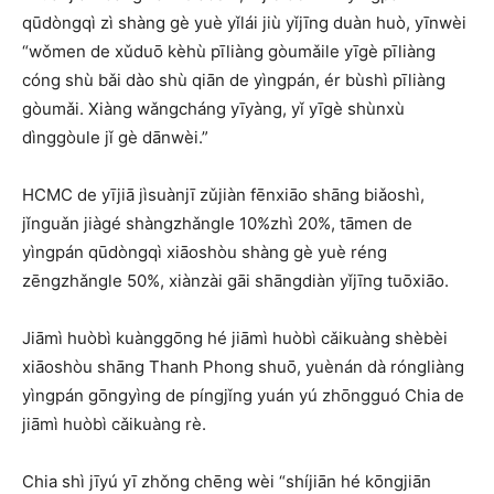
qūdòngqì zì shàng gè yuè yǐlái jiù yǐjīng duàn huò, yīnwèi
“wǒmen de xǔduō kèhù pīliàng gòumǎile yīgè pīliàng
cóng shù bǎi dào shù qiān de yìngpán, ér bùshì pīliàng
gòumǎi. Xiàng wǎngcháng yīyàng, yǐ yīgè shùnxù
dìnggòule jǐ gè dānwèi.”
HCMC de yījiā jìsuànjī zǔjiàn fēnxiāo shāng biǎoshì,
jǐnguǎn jiàgé shàngzhǎngle 10%zhì 20%, tāmen de
yìngpán qūdòngqì xiāoshòu shàng gè yuè réng
zēngzhǎngle 50%, xiànzài gāi shāngdiàn yǐjīng tuōxiāo.
Jiāmì huòbì kuànggōng hé jiāmì huòbì cǎikuàng shèbèi
xiāoshòu shāng Thanh Phong shuō, yuènán dà róngliàng
yìngpán gōngyìng de píngjǐng yuán yú zhōngguó Chia de
jiāmì huòbì cǎikuàng rè.
Chia shì jīyú yī zhǒng chēng wèi “shíjiān hé kōngjiān