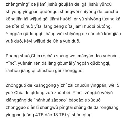
zhèngmíng” de jiāmì jìshù gòujiàn de, gāi jìshù yǔnxǔ
shǐyòng yìngpán qūdòngqì shàngwèi shǐyòng de cúnchú
kōngjiān lái wājué gāi jiāmì huòbì, ér yǔ shǐyòng túxíng kǎ
de bǐtè bì huò yǐtài fāng děng qítā jiāmì huòbì bùtóng.
Yìngpán qūdòngqì shàng wèi shǐyòng de cúnchú kōngjiān
yuè duō, kěyǐ wājué de Chia yuè duō.
Phong shuō,Chia rècháo shàng wèi mànyán dào yuènán.
Yīncǐ, yuènán rén dàliàng gòumǎi yìngpán qūdòngqì,
ránhòu jiāng qí chūshòu gěi zhōngguó.
Zhōngguó de kuànggōng yīzhí zài chúcún yìngpán, wèi 5
yuè Chia de qǐdòng zuò zhǔnbèi. Yīncǐ, zǒngbù wèiyú
xiānggǎng de “nánhuá zǎobào” bàodàole xǔduō
zhōngguó diànzǐ shāngwù píngtái shàng de dà róngliàng
yìngpán (cóng 4TB dào 18 TB) yǐ shòu qìng.