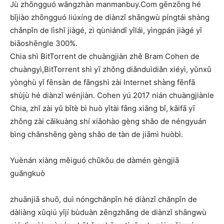
Jù zhōngguó wǎngzhàn manmanbuy.Com gēnzōng hé
bǐjiào zhōngguó liúxíng de diànzǐ shāngwù píngtái shàng
chǎnpǐn de lìshǐ jiàgé, zì qùniándǐ yǐlái, yìngpán jiàgé yǐ
biāoshēngle 300%.
Chia shì BitTorrent de chuàngjiàn zhě Bram Cohen de
chuàngyì,BitTorrent shì yī zhǒng diǎnduìdiǎn xiéyì, yǔnxǔ
yònghù yǐ fēnsàn de fāngshì zài Internet shàng fēnfā
shùjù hé diànzǐ wénjiàn. Cohen yú 2017 nián chuàngjiànle
Chia, zhǐ zài yǔ bǐtè bì huò yǐtài fāng xiāng bǐ, kāifā yī
zhǒng zài cǎikuàng shí xiāohào gèng shǎo de néngyuán
bìng chǎnshēng gèng shǎo de tàn de jiāmì huòbì.
Yuènán xiàng měiguó chūkǒu de dàmén gèngjiā
guǎngkuò
zhuānjiā shuō, duì nóngchǎnpǐn hé diànzǐ chǎnpǐn de
dàliàng xūqiú yǐjí bùduàn zēngzhǎng de diànzǐ shāngwù