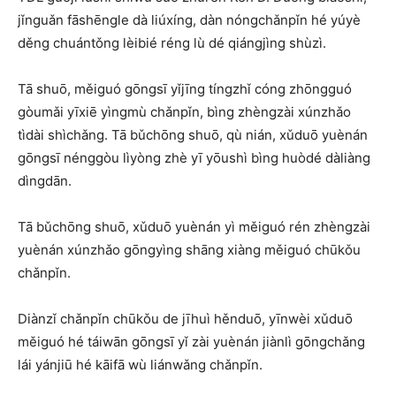
jǐnguǎn fāshēngle dà liúxíng, dàn nóngchǎnpǐn hé yúyè
děng chuántǒng lèibié réng lù dé qiángjìng shùzì.
Tā shuō, měiguó gōngsī yǐjīng tíngzhǐ cóng zhōngguó
gòumǎi yīxiē yìngmù chǎnpǐn, bìng zhèngzài xúnzhǎo
tìdài shìchǎng. Tā bǔchōng shuō, qù nián, xǔduō yuènán
gōngsī nénggòu lìyòng zhè yī yōushì bìng huòdé dàliàng
dìngdān.
Tā bǔchōng shuō, xǔduō yuènán yì měiguó rén zhèngzài
yuènán xúnzhǎo gōngyìng shāng xiàng měiguó chūkǒu
chǎnpǐn.
Diànzǐ chǎnpǐn chūkǒu de jīhuì hěnduō, yīnwèi xǔduō
měiguó hé táiwān gōngsī yǐ zài yuènán jiànlì gōngchǎng
lái yánjiū hé kāifā wù liánwǎng chǎnpǐn.