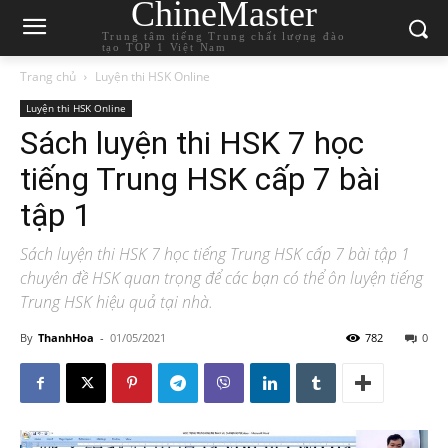
ChineMaster
Trung tâm tiếng Trung chất lượng đào
tạo TOP 1 Việt Nam
Trang chủ
Luyện thi HSK Online
Luyện thi HSK Online
Sách luyện thi HSK 7 học
tiếng Trung HSK cấp 7 bài
tập 1
Sách luyện thi HSK 7 học tiếng Trung HSK cấp 7 bài tập 1
chuyên đề HSK quan trọng để các bạn có thể ôn luyện tiếng
Trung HSK hiệu quả tại nhà.
By
ThanhHoa
-
01/05/2021
782
0