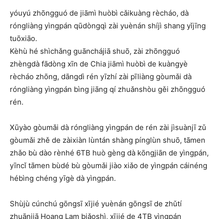
yóuyú zhōngguó de jiāmì huòbì cǎikuàng rècháo, dà
róngliàng yìngpán qūdòngqì zài yuènán shíjì shang yǐjīng
tuōxiāo.
Kèhù hé shìchǎng guānchájiā shuō, zài zhōngguó
zhèngdà fādòng xīn de Chia jiāmì huòbì de kuàngyè
rècháo zhōng, dāngdì rén yīzhí zài pīliàng gòumǎi dà
róngliàng yìngpán bìng jiāng qí zhuǎnshòu gěi zhōngguó
rén.
Xūyào gòumǎi dà róngliàng yìngpán de rén zài jìsuànjī zǔ
gòumǎi zhě de zàixiàn lùntán shàng pínglùn shuō, tāmen
zhǎo bù dào rènhé 6TB huò gèng dà kōngjiān de yìngpán,
yīncǐ tāmen bùdé bù gòumǎi jiào xiǎo de yìngpán cáinéng
hébìng chéng yīgè dà yìngpán.
Shùjù cúnchú gōngsī xījié yuènán gōngsī de zhǔtí
zhuānjiā Hoang Lam biǎoshì, xījié de 4TB yìngpán