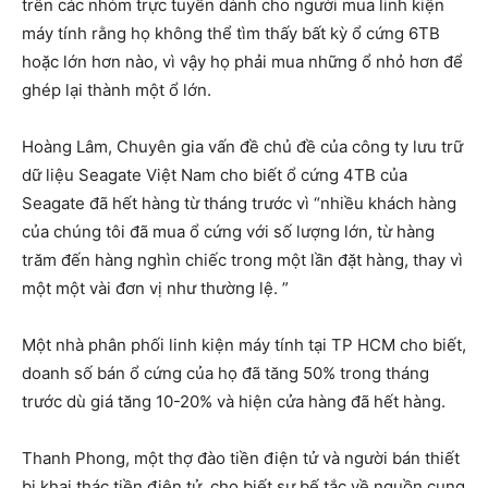
trên các nhóm trực tuyến dành cho người mua linh kiện
máy tính rằng họ không thể tìm thấy bất kỳ ổ cứng 6TB
hoặc lớn hơn nào, vì vậy họ phải mua những ổ nhỏ hơn để
ghép lại thành một ổ lớn.
Hoàng Lâm, Chuyên gia vấn đề chủ đề của công ty lưu trữ
dữ liệu Seagate Việt Nam cho biết ổ cứng 4TB của
Seagate đã hết hàng từ tháng trước vì “nhiều khách hàng
của chúng tôi đã mua ổ cứng với số lượng lớn, từ hàng
trăm đến hàng nghìn chiếc trong một lần đặt hàng, thay vì
một một vài đơn vị như thường lệ. ”
Một nhà phân phối linh kiện máy tính tại TP HCM cho biết,
doanh số bán ổ cứng của họ đã tăng 50% trong tháng
trước dù giá tăng 10-20% và hiện cửa hàng đã hết hàng.
Thanh Phong, một thợ đào tiền điện tử và người bán thiết
bị khai thác tiền điện tử, cho biết sự bế tắc về nguồn cung