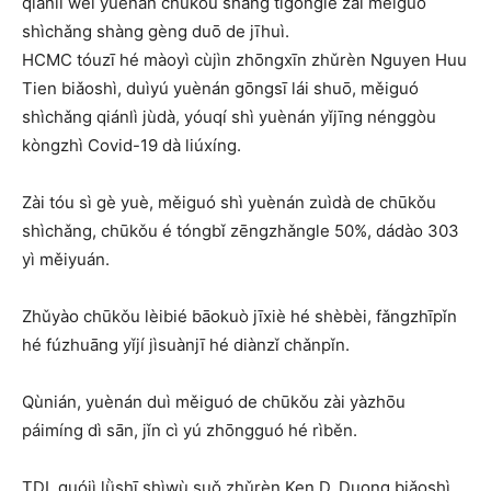
qiánlì wèi yuènán chūkǒu shāng tígōngle zài měiguó
shìchǎng shàng gèng duō de jīhuì.
HCMC tóuzī hé màoyì cùjìn zhōngxīn zhǔrèn Nguyen Huu
Tien biǎoshì, duìyú yuènán gōngsī lái shuō, měiguó
shìchǎng qiánlì jùdà, yóuqí shì yuènán yǐjīng nénggòu
kòngzhì Covid-19 dà liúxíng.
Zài tóu sì gè yuè, měiguó shì yuènán zuìdà de chūkǒu
shìchǎng, chūkǒu é tóngbǐ zēngzhǎngle 50%, dádào 303
yì měiyuán.
Zhǔyào chūkǒu lèibié bāokuò jīxiè hé shèbèi, fǎngzhīpǐn
hé fúzhuāng yǐjí jìsuànjī hé diànzǐ chǎnpǐn.
Qùnián, yuènán duì měiguó de chūkǒu zài yàzhōu
páimíng dì sān, jǐn cì yú zhōngguó hé rìběn.
TDL guójì lǜshī shìwù suǒ zhǔrèn Ken D. Duong biǎoshì,