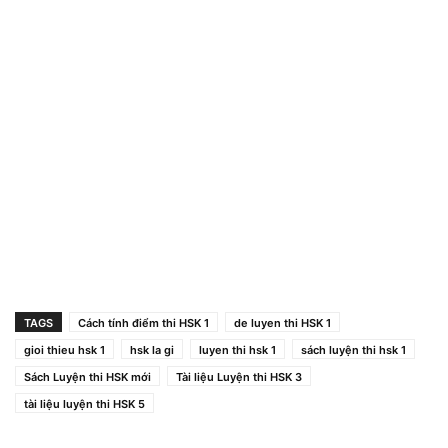
TAGS
Cách tính điểm thi HSK 1
de luyen thi HSK 1
gioi thieu hsk 1
hsk la gi
luyen thi hsk 1
sách luyện thi hsk 1
Sách Luyện thi HSK mới
Tài liệu Luyện thi HSK 3
tài liệu luyện thi HSK 5