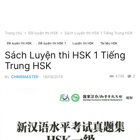
Trang chủ
Đề luyện thi HSK
Sách Luyện thi HSK 1 Tiếng Trung HSK
Đề luyện thi HSK
Đề luyện thi HSK 1
Luyện thi HSK
Tài liệu HSK
Sách Luyện thi HSK 1 Tiếng
Tài liệu HSK 1
Trung HSK
4765
0
By
CHINEMASTER
-
18/08/2016