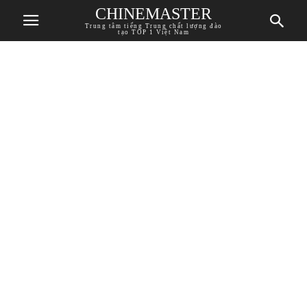
CHINEMASTER
Trung tâm tiếng Trung chất lượng đào
tạo TOP 1 Việt Nam