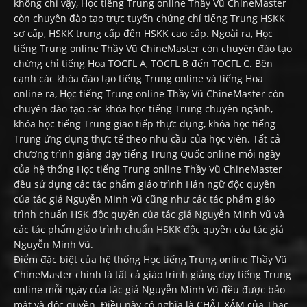
không chỉ vậy, Học tiếng Trung online Thầy Vũ ChineMaster
còn chuyên đào tạo trực tuyến chứng chỉ tiếng Trung HSKK
sơ cấp, HSKK trung cấp đến HSKK cao cấp. Ngoài ra, Học
tiếng Trung online Thầy Vũ ChineMaster còn chuyên đào tạo
chứng chỉ tiếng Hoa TOCFL A, TOCFL B đến TOCFL C. Bên
cạnh các khóa đào tạo tiếng Trung online và tiếng Hoa
online ra, Học tiếng Trung online Thầy Vũ ChineMaster còn
chuyên đào tạo các khóa học tiếng Trung chuyên ngành,
khóa học tiếng Trung giao tiếp thực dụng, khóa học tiếng
Trung ứng dụng thực tế theo nhu cầu của học viên. Tất cả
chương trình giảng dạy tiếng Trung Quốc online mỗi ngày
của hệ thống Học tiếng Trung online Thầy Vũ ChineMaster
đều sử dụng các tác phẩm giáo trình Hán ngữ độc quyền
của tác giả Nguyễn Minh Vũ cũng như các tác phẩm giáo
trình chuẩn HSK độc quyền của tác giả Nguyễn Minh Vũ và
các tác phẩm giáo trình chuẩn HSKK độc quyền của tác giả
Nguyễn Minh Vũ.
Điểm đặc biệt của hệ thống Học tiếng Trung online Thầy Vũ
ChineMaster chính là tất cả giáo trình giảng dạy tiếng Trung
online mỗi ngày của tác giả Nguyễn Minh Vũ đều được bảo
mật và độc quyền. Điều này có nghĩa là CHẤT XÁM của Thạc