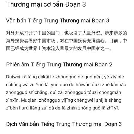
Thương mại cơ bản Đoạn 3
Văn bản Tiếng Trung Thương mại Đoạn 3
对外开放打开了中国的国门，也吸引了大量外资。越来越多的
海外投资者看好中国市场，对在中国投资充满信心。目前，中
国已经成为世界上资本流入量最大的发展中国家之一。
Phiên âm Tiếng Trung Thương mại Đoạn 2
Duìwài kāifàng dǎkāi le zhōngguó de guómén, yě xīyǐnle
dàliàng wàizī. Yuè lái yuè duō de hǎiwài tóuzī zhě kànhǎo
zhōngguó shìchǎng, duì zài zhōngguó tóuzī chōngmǎn
xìnxīn. Mùqián, zhōngguó yǐjīng chéngwéi shìjiè shàng
zīběn liúrù liàng zuì dà de fā zhǎn zhōng guójiā zhī yī.
Dịch Văn bản Tiếng Trung Thương mại Đoạn 3