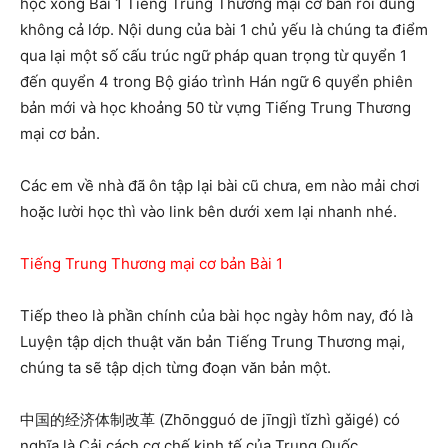
học xong Bài 1 Tiếng Trung Thương mại cơ bản rồi đúng
không cả lớp. Nội dung của bài 1 chủ yếu là chúng ta điểm
qua lại một số cấu trúc ngữ pháp quan trọng từ quyển 1
đến quyển 4 trong Bộ giáo trình Hán ngữ 6 quyển phiên
bản mới và học khoảng 50 từ vựng Tiếng Trung Thương
mại cơ bản.
Các em về nhà đã ôn tập lại bài cũ chưa, em nào mải chơi
hoặc lười học thì vào link bên dưới xem lại nhanh nhé.
Tiếng Trung Thương mại cơ bản Bài 1
Tiếp theo là phần chính của bài học ngày hôm nay, đó là
Luyện tập dịch thuật văn bản Tiếng Trung Thương mại,
chúng ta sẽ tập dịch từng đoạn văn bản một.
中国的经济体制改革 (Zhōngguó de jīngjì tǐzhì gǎigé) có
nghĩa là Cải cách cơ chế kinh tế của Trung Quốc.