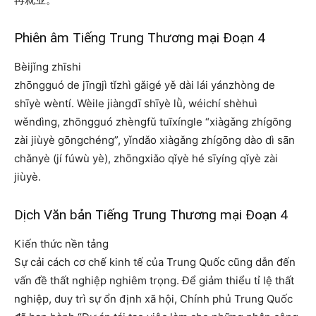
Phiên âm Tiếng Trung Thương mại Đoạn 4
Bèijǐng zhīshi
zhōngguó de jīngjì tǐzhì gǎigé yě dài lái yánzhòng de
shīyè wèntí. Wèile jiàngdī shīyè lǜ, wéichí shèhuì
wěndìng, zhōngguó zhèngfǔ tuīxíngle “xiàgǎng zhígōng
zài jiùyè gōngchéng”, yǐndǎo xiàgǎng zhígōng dào dì sān
chǎnyè (jí fúwù yè), zhōngxiǎo qǐyè hé sīyíng qǐyè zài
jiùyè.
Dịch Văn bản Tiếng Trung Thương mại Đoạn 4
Kiến thức nền tảng
Sự cải cách cơ chế kinh tế của Trung Quốc cũng dẫn đến
vấn đề thất nghiệp nghiêm trọng. Để giảm thiểu tỉ lệ thất
nghiệp, duy trì sự ổn định xã hội, Chính phủ Trung Quốc