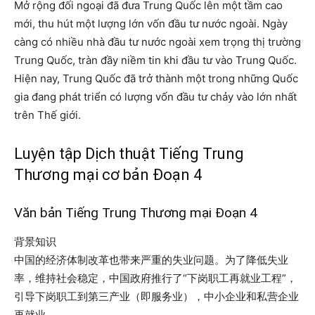
Mở rộng đối ngoại đã đưa Trung Quốc lên một tầm cao
mới, thu hút một lượng lớn vốn đầu tư nước ngoài. Ngày
càng có nhiều nhà đầu tư nước ngoài xem trọng thị trường
Trung Quốc, tràn đầy niềm tin khi đầu tư vào Trung Quốc.
Hiện nay, Trung Quốc đã trở thành một trong những Quốc
gia đang phát triển có lượng vốn đầu tư chảy vào lớn nhất
trên Thế giới.
Luyện tập Dịch thuật Tiếng Trung
Thương mại cơ bản Đoạn 4
Văn bản Tiếng Trung Thương mại Đoạn 4
背景知识
中国的经济体制改革也带来严重的失业问题。为了降低失业
率，维持社会稳定，中国政府推行了“下岗职工再就业工程”，
引导下岗职工到第三产业（即服务业），中小企业和私营企业
再就业。