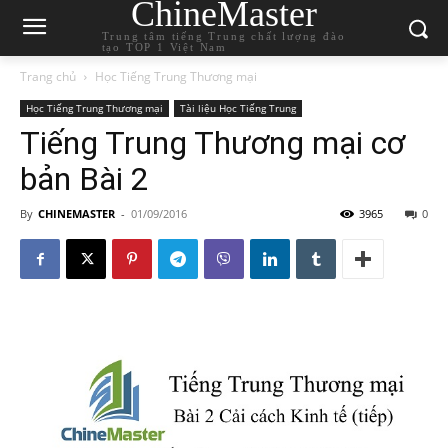
ChineMaster
Trung tâm tiếng Trung chất lượng đào
tạo TOP 1 Việt Nam
Trang chủ
Học Tiếng Trung Thương mại
Học Tiếng Trung Thương mại
Tài liệu Học Tiếng Trung
Tiếng Trung Thương mại cơ
bản Bài 2
By
CHINEMASTER
-
01/09/2016
3965
0