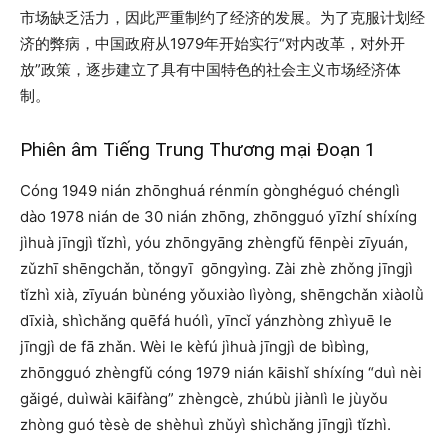
市场缺乏活力，因此严重制约了经济的发展。为了克服计划经
济的弊病，中国政府从1979年开始实行“对内改革，对外开
放”政策，逐步建立了具有中国特色的社会主义市场经济体
制。
Phiên âm Tiếng Trung Thương mại Đoạn 1
Cóng 1949 nián zhōnghuá rénmín gònghéguó chénglì
dào 1978 nián de 30 nián zhōng, zhōngguó yīzhí shíxíng
jìhuà jīngjì tǐzhì, yóu zhōngyāng zhèngfǔ fēnpèi zīyuán,
zǔzhī shēngchǎn, tǒngyī gōngyìng. Zài zhè zhǒng jīngjì
tǐzhì xià, zīyuán bùnéng yǒuxiào lìyòng, shēngchǎn xiàolǜ
dīxià, shìchǎng quēfá huólì, yīncǐ yánzhòng zhìyuē le
jīngjì de fā zhǎn. Wèi le kèfú jìhuà jīngjì de bìbìng,
zhōngguó zhèngfǔ cóng 1979 nián kāishǐ shíxíng “duì nèi
gǎigé, duìwài kāifàng” zhèngcè, zhúbù jiànlì le jùyǒu
zhòng guó tèsè de shèhuì zhǔyì shìchǎng jīngjì tǐzhì.