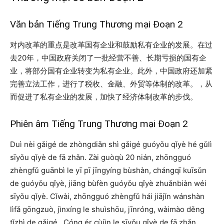
Văn bản Tiếng Trung Thương mại Đoạn 2
对内改革的重点是改革国有企业和鼓励私有企业的发展。在过
去20年，中国政府关闭了一批经营不善、长期亏损的国有企
业，将部分国有企业转变为私有企业。此外，中国政府还加紧
完善立法工作，进行了税收、金融、外贸等体制的改革。，从
而促进了私有企业的发展，加快了经济体制改革的步伐。
Phiên âm Tiếng Trung Thương mại Đoạn 2
Duì nèi gǎigé de zhòngdiǎn shì gǎigé guóyǒu qǐyè hé gǔlì
sīyǒu qǐyè de fā zhǎn. Zài guòqù 20 nián, zhōngguó
zhèngfǔ guānbì le yī pī jīngyíng bùshàn, chángqī kuīsǔn
de guóyǒu qǐyè, jiāng bùfèn guóyǒu qǐyè zhuǎnbiàn wéi
sīyǒu qǐyè. Cǐwài, zhōngguó zhèngfǔ hái jiājǐn wánshàn
lìfǎ gōngzuò, jìnxíng le shuìshōu, jīnróng, wàimào děng
tǐzhì de gǎigé., Cóng ér cùjìn le sīyǒu qǐyè de fā zhǎn,