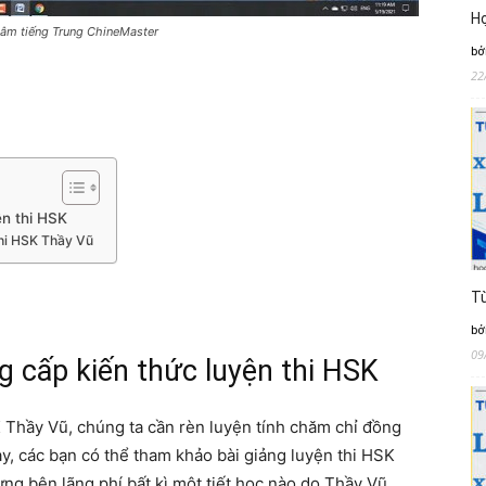
Họ
 tâm tiếng Trung ChineMaster
bở
22
n thi HSK
thi HSK Thầy Vũ
Từ
bở
09
 cấp kiến thức luyện thi HSK
K Thầy Vũ, chúng ta cần rèn luyện tính chăm chỉ đồng
ày, các bạn có thể tham khảo bài giảng luyện thi HSK
ừng bên lãng phí bất kì một tiết học nào do Thầy Vũ