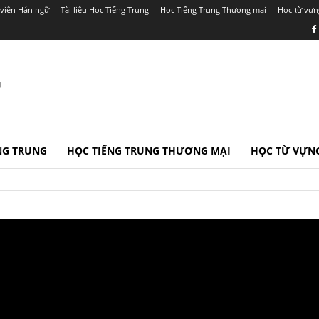
viện Hán ngữ
Tài liệu Học Tiếng Trung
Học Tiếng Trung Thương mại
Học từ vựn
r
ẾNG TRUNG
HỌC TIẾNG TRUNG THƯƠNG MẠI
HỌC TỪ VỰNG