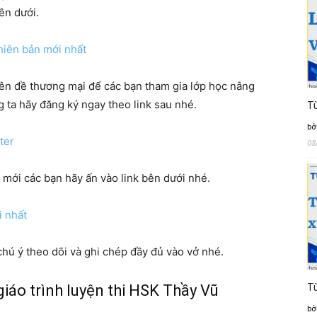
ên dưới.
hiên bản mới nhất
ên đề thương mại để các bạn tham gia lớp học nâng
g ta hãy đăng ký ngay theo link sau nhé.
Từ
bở
ter
08
i mới các bạn hãy ấn vào link bên dưới nhé.
i nhất
chú ý theo dõi và ghi chép đầy đủ vào vở nhé.
iáo trình luyện thi HSK Thầy Vũ
Từ
bở