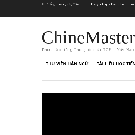
Thứ Bảy, Tháng 8 8, 2026
Đăng nhập / Đăng ký
Thư 
ChineMaste
Trung tâm tiếng Trung tốt nhất TOP 1 Việt Nam
THƯ VIỆN HÁN NGỮ
TÀI LIỆU HỌC TI