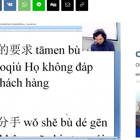
C
bở
24