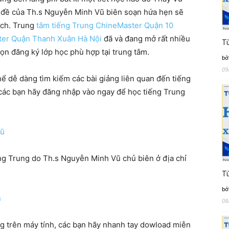
ộ đề của Th.s Nguyễn Minh Vũ biên soạn hứa hẹn sẽ
ích. Trung
tâm tiếng Trung ChineMaster Quận 10
ter Quận Thanh Xuân Hà Nội
đã và đang mở rất nhiều
Từ
ọn đăng ký lớp học phù hợp tại trung tâm.
bở
09
ể dễ dàng tìm kiếm các bài giảng liên quan đến tiếng
 các bạn hãy đăng nhập vào ngay để học tiếng Trung
Vũ
ng Trung do Th.s Nguyễn Minh Vũ chủ biên ở địa chỉ
Từ
bở
n
08
g trên máy tính, các bạn hãy nhanh tay dowload miễn