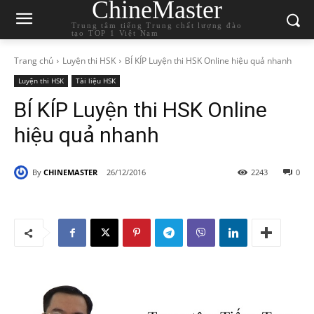
ChineMaster
Trung tâm tiếng Trung chất lượng đào
tạo TOP 1 Việt Nam
Trang chủ
Luyện thi HSK
BÍ KÍP Luyện thi HSK Online hiệu quả nhanh
Luyện thi HSK
Tài liệu HSK
BÍ KÍP Luyện thi HSK Online
hiệu quả nhanh
By
CHINEMASTER
26/12/2016
2243
0