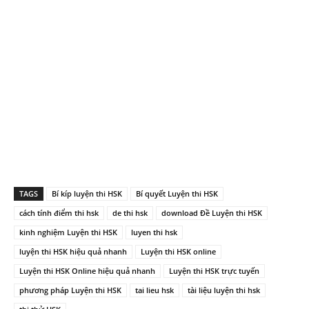
TAGS
Bí kíp luyện thi HSK
Bí quyết Luyện thi HSK
cách tính điểm thi hsk
de thi hsk
download Đề Luyện thi HSK
kinh nghiệm Luyện thi HSK
luyen thi hsk
luyện thi HSK hiệu quả nhanh
Luyện thi HSK online
Luyện thi HSK Online hiệu quả nhanh
Luyện thi HSK trực tuyến
phương pháp Luyện thi HSK
tai lieu hsk
tài liệu luyện thi hsk