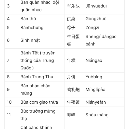
Ban quân nhạc, đội
3
军乐队
Jūnyuèduì
quân nhạc
4
Bàn thờ
供桌
Gòngzhuō
5
Bánhchưng
粽子
Zòngzi
生日蛋
Shēngrìdàngāo
6
Sinh nhật
糕
bánh
Bánh Tết ( truyền
7
thống của Trung
年糕
Niángāo
Quốc )
8
Bánh Trung Thu
月饼
Yuèbǐng
Bắn pháo chào
9
鸣礼炮
Mínglǐpào
mừng
10
Bữa cơm giao thừa
年夜饭
Niányèfàn
Bức trướng mừng
11
寿幛
Shòuzhàng
thọ
Cắt băng khánh