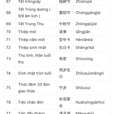
67
Tết trồngcây
植树节
Zhíshùjié
Tết Trùng dương (
68
重阳节
Chóngyángjié
9/9 âm lịch )
69
Tết Trung Thu
中秋节
Zhōngqiūjié
70
Thiệp mời
请柬
Qǐngjiǎn
71
Thiệp năm mới
贺年卡
Hèniánkǎ
72
Thiệp sinh nhật
生日卡
Shēngrìkǎ
Thọ tinh, thần tuổi
73
寿星
Shòuxing
thọ
周岁生
74
Sinh nhật tròn tuổi
Zhōusuìshēngrì
日
Thức đêm 30 đón
75
守岁
Shǒusuì
giao thừa
欢迎宴
76
Tiệc chào đón
Huānyíngyànhuì
会
77
Tiệc đầy tháng
满月酒
Mǎnyuèjiǔ