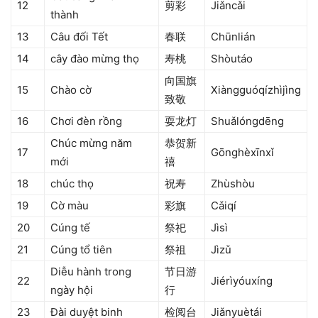
12
剪彩
Jiǎncǎi
thành
13
Câu đối Tết
春联
Chūnlián
14
cây đào mừng thọ
寿桃
Shòutáo
向国旗
15
Chào cờ
Xiàngguóqízhìjìng
致敬
16
Chơi đèn rồng
耍龙灯
Shuǎlóngdēng
Chúc mừng năm
恭贺新
17
Gōnghèxīnxǐ
mới
禧
18
chúc thọ
祝寿
Zhùshòu
19
Cờ màu
彩旗
Cǎiqí
20
Cúng tế
祭祀
Jìsì
21
Cúng tổ tiên
祭祖
Jìzǔ
Diễu hành trong
节日游
22
Jiérìyóuxíng
ngày hội
行
23
Đài duyệt binh
检阅台
Jiǎnyuètái