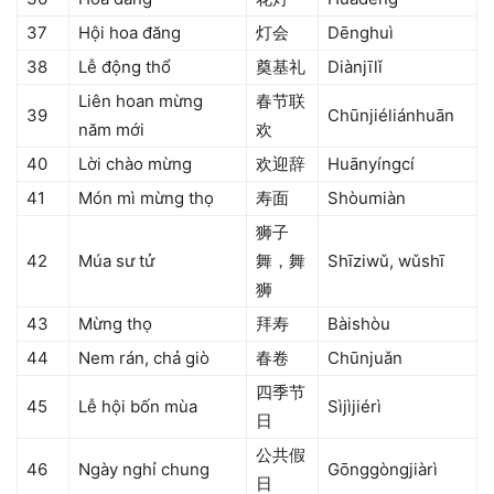
37
Hội hoa đăng
灯会
Dēnghuì
38
Lễ động thổ
奠基礼
Diànjīlǐ
Liên hoan mừng
春节联
39
Chūnjiéliánhuān
năm mới
欢
40
Lời chào mừng
欢迎辞
Huānyíngcí
41
Món mì mừng thọ
寿面
Shòumiàn
狮子
42
Múa sư tử
舞，舞
Shīziwǔ, wǔshī
狮
43
Mừng thọ
拜寿
Bàishòu
44
Nem rán, chả giò
春卷
Chūnjuǎn
四季节
45
Lễ hội bốn mùa
Sìjìjiérì
日
公共假
46
Ngày nghỉ chung
Gōnggòngjiàrì
日