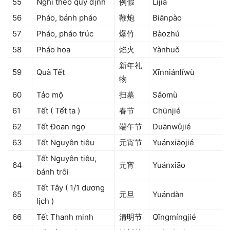
55
Nghỉ theo quy định
例假
Lìjià
56
Pháo, bánh pháo
鞭炮
Biānpào
57
Pháo, pháo trúc
爆竹
Bàozhú
58
Pháo hoa
焰火
Yànhuǒ
新年礼
59
Quà Tết
Xīnniánlǐwù
物
60
Tảo mộ
扫墓
Sǎomù
61
Tết ( Tết ta )
春节
Chūnjié
62
Tết Đoan ngọ
端午节
Duānwǔjié
63
Tết Nguyên tiêu
元宵节
Yuánxiāojié
Tết Nguyên tiêu,
64
元宵
Yuánxiāo
bánh trôi
Tết Tây ( 1/1 dương
65
元旦
Yuándàn
lịch )
66
Tết Thanh minh
清明节
Qīngmíngjié