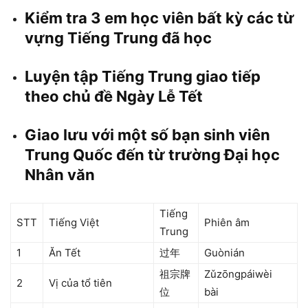
Kiểm tra 3 em học viên bất kỳ các từ
vựng Tiếng Trung đã học
Luyện tập Tiếng Trung giao tiếp
theo chủ đề Ngày Lễ Tết
Giao lưu với một số bạn sinh viên
Trung Quốc đến từ trường Đại học
Nhân văn
Tiếng
STT
Tiếng Việt
Phiên âm
Trung
1
Ăn Tết
过年
Guònián
祖宗牌
Zǔzōngpáiwèi
2
Vị của tổ tiên
位
bài