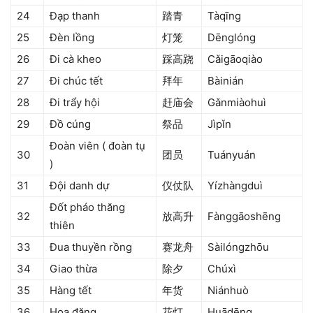
24
Đạp thanh
踏青
Tàqīng
25
Đèn lồng
灯笼
Dēnglóng
26
Đi cà kheo
踩高跷
Cǎigāoqiào
27
Đi chúc tết
拜年
Bàinián
28
Đi trẩy hội
赶庙会
Gǎnmiàohuì
29
Đồ cúng
祭品
Jìpǐn
Đoàn viên ( đoàn tụ
30
团员
Tuányuán
)
31
Đội danh dự
仪仗队
Yízhàngduì
Đốt pháo thăng
32
放高升
Fànggāoshēng
thiên
33
Đua thuyền rồng
赛龙舟
Sàilóngzhōu
34
Giao thừa
除夕
Chúxì
35
Hàng tết
年货
Niánhuò
36
Hoa đăng
花灯
Huādēng