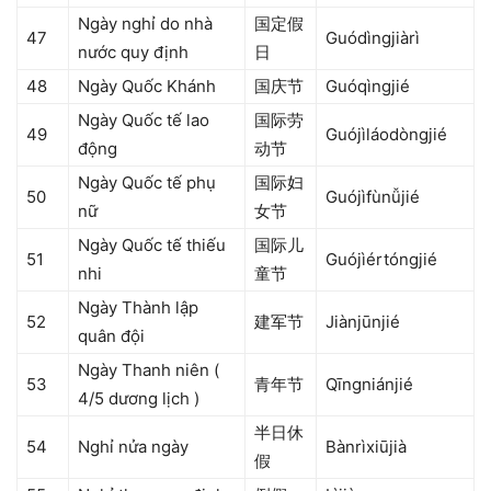
Ngày nghỉ do nhà
国定假
47
Guódìngjiàrì
nước quy định
日
48
Ngày Quốc Khánh
国庆节
Guóqìngjié
Ngày Quốc tế lao
国际劳
49
Guójìláodòngjié
động
动节
Ngày Quốc tế phụ
国际妇
50
Guójìfùnǚjié
nữ
女节
Ngày Quốc tế thiếu
国际儿
51
Guójìértóngjié
nhi
童节
Ngày Thành lập
52
建军节
Jiànjūnjié
quân đội
Ngày Thanh niên (
53
青年节
Qīngniánjié
4/5 dương lịch )
半日休
54
Nghỉ nửa ngày
Bànrìxiūjià
假