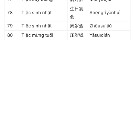
生日宴
78
Tiệc sinh nhật
Shēngrìyànhuì
会
79
Tiệc sinh nhật
周岁酒
Zhōusuìjiǔ
80
Tiệc mừng tuổi
压岁钱
Yāsuìqián