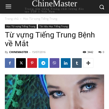
ChineMaster
Trung tâm tiếng Trung chất lượng đào
tạo TOP 1 Việt Nam
Trang chủ
Học Từ vựng Tiếng Trung
Học Từ vựng Tiếng Trung
Tài liệu Học Tiếng Trung
Từ vựng Tiếng Trung Bệnh
về Mắt
By
CHINEMASTER
-
15/07/2016
3442
0