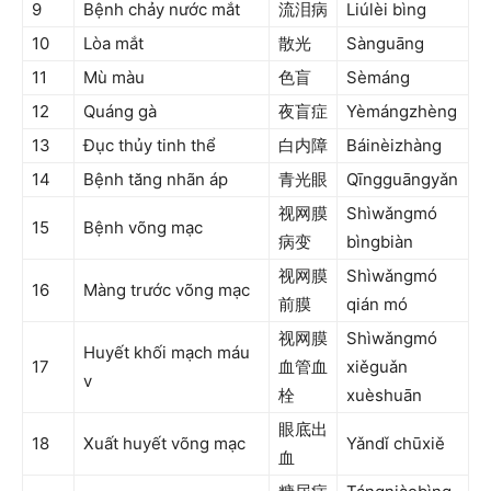
9
Bệnh chảy nước mắt
流泪病
Liúlèi bìng
10
Lòa mắt
散光
Sànguāng
11
Mù màu
色盲
Sèmáng
12
Quáng gà
夜盲症
Yèmángzhèng
13
Đục thủy tinh thể
白内障
Báinèizhàng
14
Bệnh tăng nhãn áp
青光眼
Qīngguāngyǎn
视网膜
Shìwǎngmó
15
Bệnh võng mạc
病变
bìngbiàn
视网膜
Shìwǎngmó
16
Màng trước võng mạc
前膜
qián mó
视网膜
Shìwǎngmó
Huyết khối mạch máu
17
血管血
xiěguǎn
v
栓
xuèshuān
眼底出
18
Xuất huyết võng mạc
Yǎndǐ chūxiě
血