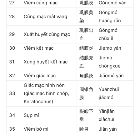
27
Viêm củng mạc
巩膜炎
Gǒngmó yán
巩膜黄
Gǒngmó
28
Củng mạc mắt vàng
染
huáng rǎn
巩膜出
Gǒngmó
29
Xuất huyết củng mạc
血
chūxiě
30
Viêm kết mạc
结膜炎
Jiémó yán
结膜充
Jiémó
31
Xung huyết kết mạc
血
chōngxuè
32
Viêm giác mạc
角膜炎
Jiǎomó yán
Giác mạc hình nón
圆锥角
Yuánzhuī
33
(giác mạc hình chóp,
膜
jiǎomó
Keratoconus)
眼睑下
Yǎnjiǎn
34
Sụp mí
垂
xiàchuí
35
Viêm bờ mi
睑炎
Jiǎn yán