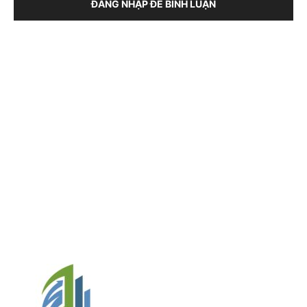
ĐĂNG NHẬP ĐỂ BÌNH LUẬN