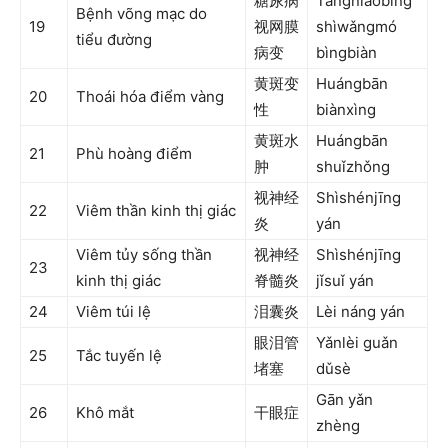
糖尿病
Tángniàobìng
Bệnh võng mạc do
19
视网膜
shìwǎngmó
tiểu đường
病变
bìngbiàn
黄斑变
Huángbān
20
Thoái hóa điểm vàng
性
biànxìng
黄斑水
Huángbān
21
Phù hoàng điểm
肿
shuǐzhǒng
视神经
Shìshénjīng
22
Viêm thần kinh thị giác
炎
yán
Viêm tủy sống thần
视神经
Shìshénjīng
23
kinh thị giác
脊髓炎
jǐsuǐ yán
24
Viêm túi lệ
泪囊炎
Lèi náng yán
眼泪管
Yǎnlèi guǎn
25
Tắc tuyến lệ
堵塞
dǔsè
Gān yǎn
26
Khô mắt
干眼症
zhèng