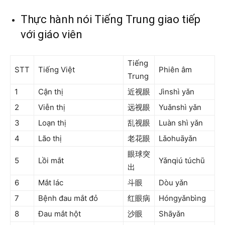
Thực hành nói Tiếng Trung giao tiếp
với giáo viên
Tiếng
STT
Tiếng Việt
Phiên âm
Trung
1
Cận thị
近视眼
Jìnshì yǎn
2
Viễn thị
远视眼
Yuǎnshì yǎn
3
Loạn thị
乱视眼
Luàn shì yǎn
4
Lão thị
老花眼
Lǎohuāyǎn
眼球突
5
Lồi mắt
Yǎnqiú túchū
出
6
Mắt lác
斗眼
Dòu yǎn
7
Bệnh đau mắt đỏ
红眼病
Hóngyǎnbìng
8
Đau mắt hột
沙眼
Shāyǎn