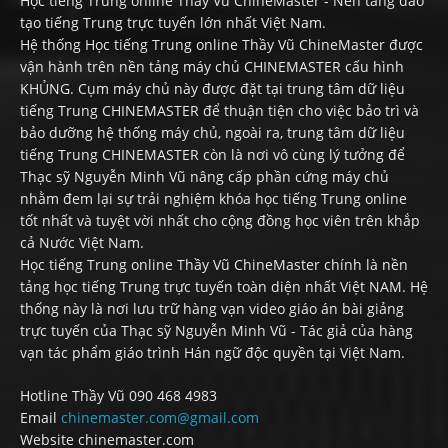
Học tiếng Trung online Thầy Vũ ChineMaster - Nền tảng đào
tạo tiếng Trung trực tuyến lớn nhất Việt Nam.
Hệ thống Học tiếng Trung online Thầy Vũ ChineMaster được
vận hành trên nền tảng máy chủ CHINEMASTER cấu hình
KHỦNG. Cụm máy chủ này được đặt tại trung tâm dữ liệu
tiếng Trung CHINEMASTER để thuận tiện cho việc bảo trì và
bảo dưỡng hệ thống máy chủ, ngoài ra, trung tâm dữ liệu
tiếng Trung CHINEMASTER còn là nơi vô cùng lý tưởng để
Thạc sỹ Nguyễn Minh Vũ nâng cấp phần cứng máy chủ
nhằm đem lại sự trải nghiệm khóa học tiếng Trung online
tốt nhất và tuyệt vời nhất cho cộng đồng học viên trên khắp
cả Nước Việt Nam.
Học tiếng Trung online Thầy Vũ ChineMaster chính là nền
tảng học tiếng Trung trực tuyến toàn diện nhất Việt NAM. Hệ
thống này là nơi lưu trữ hàng vạn video giáo án bài giảng
trực tuyến của Thạc sỹ Nguyễn Minh Vũ - Tác giả của hàng
vạn tác phẩm giáo trình Hán ngữ độc quyền tại Việt Nam.
Hotline Thầy Vũ 090 468 4983
Email
chinemaster.com@gmail.com
Website chinemaster.com