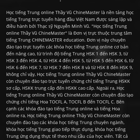
Học tiếng Trung online Thầy Vũ ChineMaster là nền tảng học
tiếng Trung trực tuyến hàng đầu Việt Nam được sáng lập và
điều hành bởi Thạc sỹ Nguyễn Minh Vũ. "Học tiếng Trung
online Thầy Vũ ChineMaster" là Đơn vị trực thuộc trung tâm
tiếng Trung CHINEMASTER education. Đơn vị này chuyên
đào tạo trực tuyến các khóa học tiếng Trung online cơ bản
đến nâng cao, từ trình độ tiếng Trung HSK 1 đến HSK 3, từ
HSK 3 đến HSK 4, từ HSK 4 đến HSK 5, từ HSK 5 đến HSK 6, từ
HSK 6 đến HSK 7, từ HSK 7 đến HSK 8 và từ HSK 8 đến HSK 9,
không chỉ vậy, Học tiếng Trung online Thầy Vũ ChineMaster
còn chuyên đào tạo trực tuyến chứng chỉ tiếng Trung HSKK
sơ cấp, HSKK trung cấp đến HSKK cao cấp. Ngoài ra, Học
tiếng Trung online Thầy Vũ ChineMaster còn chuyên đào tạo
chứng chỉ tiếng Hoa TOCFL A, TOCFL B đến TOCFL C. Bên
cạnh các khóa đào tạo tiếng Trung online và tiếng Hoa
online ra, Học tiếng Trung online Thầy Vũ ChineMaster còn
chuyên đào tạo các khóa học tiếng Trung chuyên ngành,
khóa học tiếng Trung giao tiếp thực dụng, khóa học tiếng
Trung ứng dụng thực tế theo nhu cầu của học viên. Tất cả