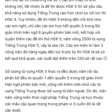
không nhỉ, tất nhiên là để thi được HSK 5 thì sẽ yêu cầu
khả năng sử dụng Tiếng Trung cao hơn chút so với lúc thi
HSK 4. Tuy nhiên, đề thi HSK 5 không đến nỗi khó như
các em nghĩ, chỉ cần các em học hết quyển 5 trong Bộ
giáo trình Hán ngữ 6 quyển phiên bản mới, kết hợp với
luyện thêm các đề thi thử HSK 5, nắm vững 2500 từ vựng
Tiếng Trung HSK 5, vậy là oke rồi. Các em kiên trì làm 3
công việc đó hàng ngày đến lúc trước kỳ thi HSK là sẽ có
kết quả khả quan, xác suất đạt điểm trên 250 sẽ rất cao 🙂
Số lượng từ vựng HSK 5 thực ra đều được nằm rải rác
phân bố đều từ quyển 1 đến quyển 5 trong bộ giáo trình
Hán ngữ phiên bản mới, cộng với thêm một chút các từ
vựng Tiếng Trung được bổ sung từ bên ngoài. Do đó, việc
nắm vững kiến thức ngữ pháp Tiếng Trung và học thuộc
các mẫu câu quan trọng trong phạm vi 5 cuốn đó là rất
cần thiết.