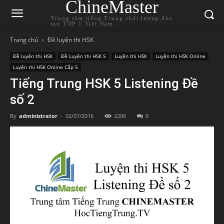
ChineMaster
Trung tâm tiếng Trung chất lượng đào
tạo TOP 1 Việt Nam
Trang chủ
Đề luyện thi HSK
Đề luyện thi HSK
Đề Luyện thi HSK 5
Luyện thi HSK
Luyện thi HSK Online
Luyện thi HSK Online Cấp 5
Tiếng Trung HSK 5 Listening Đề
số 2
By
administrator
-
02/07/2016
2206
0