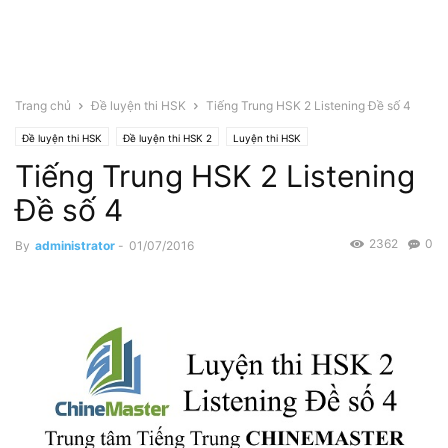
Trang chủ
Đề luyện thi HSK
Tiếng Trung HSK 2 Listening Đề số 4
Đề luyện thi HSK
Đề luyện thi HSK 2
Luyện thi HSK
Tiếng Trung HSK 2 Listening
Luyện thi HSK Online
Luyện thi HSK Online Cấp 2
Đề số 4
2362
0
By
administrator
-
01/07/2016