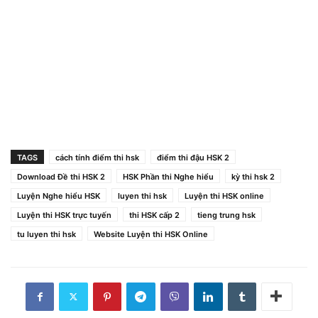
TAGS
cách tính điểm thi hsk
điểm thi đậu HSK 2
Download Đề thi HSK 2
HSK Phần thi Nghe hiểu
kỳ thi hsk 2
Luyện Nghe hiểu HSK
luyen thi hsk
Luyện thi HSK online
Luyện thi HSK trực tuyến
thi HSK cấp 2
tieng trung hsk
tu luyen thi hsk
Website Luyện thi HSK Online