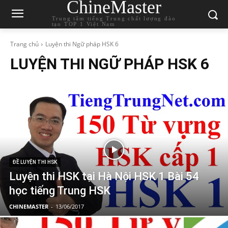
ChineMaster
Trung tâm tiếng Trung chất lượng đào
tạo TOP 1 Việt Nam
Trang chủ
Luyện thi Ngữ pháp HSK 6
LUYỆN THI NGỮ PHÁP HSK 6
ĐỀ LUYỆN THI HSK
Luyện thi HSK tại Hà Nội HSK 1 Bài 54
học tiếng Trung HSK
CHINEMASTER
-
13/06/2017