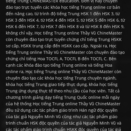
tiếng Trung CHINEMASTER education. Đơn vị này chuyên
đào tạo trực tuyến các khóa học tiếng Trung online cơ bản
đến nâng cao, từ trình độ tiếng Trung HSK 1 đến HSK 3, từ
HSK 3 đến HSK 4, từ HSK 4 đến HSK 5, từ HSK 5 đến HSK 6, từ
HSK 6 đến HSK 7, từ HSK 7 đến HSK 8 và từ HSK 8 đến HSK 9,
không chỉ vậy, Học tiếng Trung online Thầy Vũ ChineMaster
còn chuyên đào tạo trực tuyến chứng chỉ tiếng Trung HSKK
sơ cấp, HSKK trung cấp đến HSKK cao cấp. Ngoài ra, Học
tiếng Trung online Thầy Vũ ChineMaster còn chuyên đào tạo
chứng chỉ tiếng Hoa TOCFL A, TOCFL B đến TOCFL C. Bên
cạnh các khóa đào tạo tiếng Trung online và tiếng Hoa
online ra, Học tiếng Trung online Thầy Vũ ChineMaster còn
chuyên đào tạo các khóa học tiếng Trung chuyên ngành,
khóa học tiếng Trung giao tiếp thực dụng, khóa học tiếng
Trung ứng dụng thực tế theo nhu cầu của học viên. Tất cả
chương trình giảng dạy tiếng Trung Quốc online mỗi ngày
của hệ thống Học tiếng Trung online Thầy Vũ ChineMaster
đều sử dụng các tác phẩm giáo trình Hán ngữ độc quyền
của tác giả Nguyễn Minh Vũ cũng như các tác phẩm giáo
trình chuẩn HSK độc quyền của tác giả Nguyễn Minh Vũ và
các tác phẩm giáo trình chuẩn HSKK độc quyền của tác giả