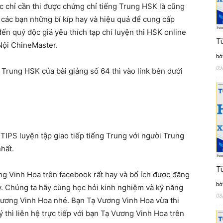
c chỉ cần thi được chứng chỉ tiếng Trung HSK là cũng
i các bạn những bí kíp hay và hiệu quả để cung cấp
ến quý độc giả yêu thích tạp chí luyện thi HSK online
Từ
 Nội ChineMaster.
bở
09
 Trung HSK của bài giảng số 64 thì vào link bên dưới
IPS luyện tập giao tiếp tiếng Trung với người Trung
hất.
Từ
ng Vinh Hoa trên facebook rất hay và bổ ích được đăng
bở
. Chúng ta hãy cùng học hỏi kinh nghiệm và kỹ năng
08
 Vương Vinh Hoa nhé. Bạn Tạ Vương Vinh Hoa vừa thi
 thì liên hệ trực tiếp với bạn Tạ Vương Vinh Hoa trên