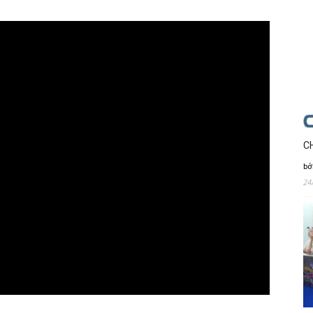
C
bở
24