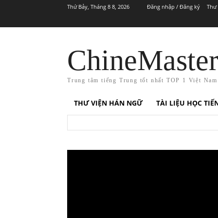
Thứ Bảy, Tháng 8 8, 2026
Đăng nhập / Đăng ký
Thư 
ChineMaste
Trung tâm tiếng Trung tốt nhất TOP 1 Việt Nam
THƯ VIỆN HÁN NGỮ
TÀI LIỆU HỌC TI