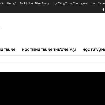
viện Hán ngữ
Tài liệu Học Tiếng Trung
Học Tiếng Trung Thương mại
Học từ vựn
r
ẾNG TRUNG
HỌC TIẾNG TRUNG THƯƠNG MẠI
HỌC TỪ VỰNG