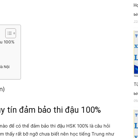
Họ
bở
22
đậu 100%
Hà Nội
Từ
n)
bở
09
uy tín đảm bảo thi đậu 100%
nào để có thể đảm bảo thi đậu HSK 100% là câu hỏi
ảm thấy rất bỡ ngỡ chưa biết nên học tiếng Trung như