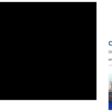
C
bở
24