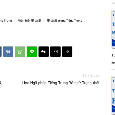
02
ng Trung
Phân biệt 要 và 想
要 và 想 trong Tiếng Trung
Từ
bở
01
Bài viết sau
以
Học Ngữ pháp Tiếng Trung Bổ ngữ Trạng thái