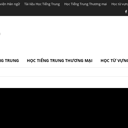
viện Hán ngữ
Tài liệu Học Tiếng Trung
Học Tiếng Trung Thương mại
Học từ vựn
r
ẾNG TRUNG
HỌC TIẾNG TRUNG THƯƠNG MẠI
HỌC TỪ VỰNG