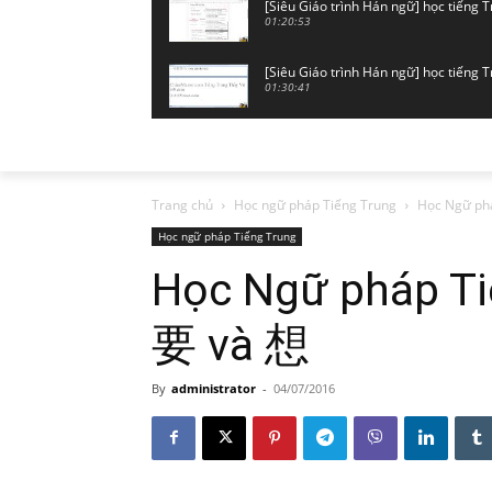
[Siêu Giáo trình Hán ngữ] học tiếng 
01:20:53
[Siêu Giáo trình Hán ngữ] học tiếng 
01:30:41
[Siêu Giáo trình Hán ngữ 1 vạn quyển
01:30:41
[Siêu Giáo trình Hán ngữ 1 vạn quyển
Trang chủ
Học ngữ pháp Tiếng Trung
Học Ngữ phá
01:18:32
Học ngữ pháp Tiếng Trung
[Siêu Giáo trình Hán ngữ 1 vạn quyển
Học Ngữ pháp Ti
01:31:12
要 và 想
[Siêu Giáo trình Hán ngữ 1 vạn quyển
01:37:43
By
administrator
-
04/07/2016
[Siêu Giáo trình Hán ngữ 1 vạn quyển]
01:31:30
[Siêu Giáo trình Hán ngữ 1 vạn quyển
01:29:38