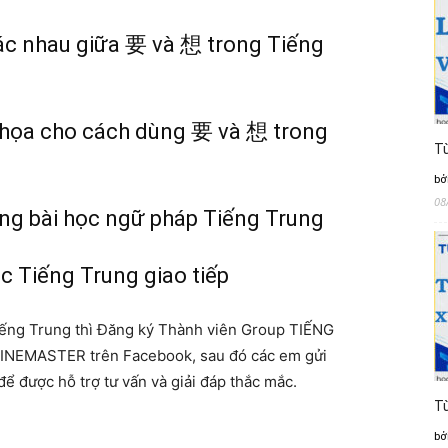
ác nhau giữa 要 và 想 trong Tiếng
h họa cho cách dùng 要 và 想 trong
Từ
bở
08
ung bài học ngữ pháp Tiếng Trung
c Tiếng Trung giao tiếp
Tiếng Trung thì Đăng ký Thành viên Group TIẾNG
INEMASTER trên Facebook, sau đó các em gửi
 được hỗ trợ tư vấn và giải đáp thắc mắc.
Từ
bở