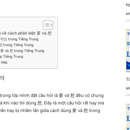
Họ
bở
22
g về cách phân biệt 要 và 想
会 可以 trong Tiếng Trung
想 trong Tiếng Trung
g 要 và 想 trong Tiếng Trung
áp Tiếng Trung
 tiếp
n)
Từ
bở
09
trong lớp mình đặt câu hỏi là 要 và 想 đều có chung
à khi nào thì dùng 想. Đây là một câu hỏi rất hay mà
vẫn hay bị nhầm lẫn giữa cách dùng 要 và 想 trong