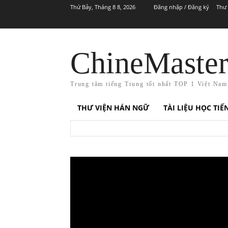
Thứ Bảy, Tháng 8 8, 2026
Đăng nhập / Đăng ký
Thư 
ChineMaste
Trung tâm tiếng Trung tốt nhất TOP 1 Việt Nam
THƯ VIỆN HÁN NGỮ
TÀI LIỆU HỌC TI