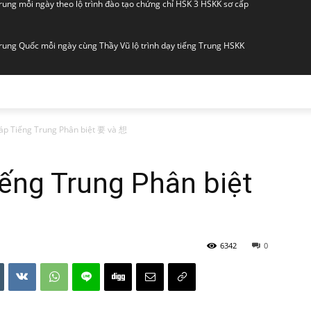
Trung mỗi ngày theo lộ trình đào tạo chứng chỉ HSK 3 HSKK sơ cấp
Trung Quốc mỗi ngày cùng Thầy Vũ lộ trình dạy tiếng Trung HSKK
] khóa học tiếng Trung HSK 3 online lớp luyện thi HSKK sơ cấp
] tiếng Trung giao tiếp HSK online lớp sơ cấp dành cho người mới
p Tiếng Trung Phân biệt 要 và 想
] học tiếng Trung online cơ bản cùng Thầy Vũ lớp giao tiếp HSKK
ếng Trung Phân biệt
] Lớp luyện thi HSK 5 Thầy Vũ đào tạo chứng chỉ HSKK cao cấp
6342
0
 Tài liệu giảng dạy tiếng Trung online cơ bản lớp HSKK sơ cấp
] luyện thi HSK 3 online tiếng Trung HSKK sơ cấp lớp khẩu ngữ