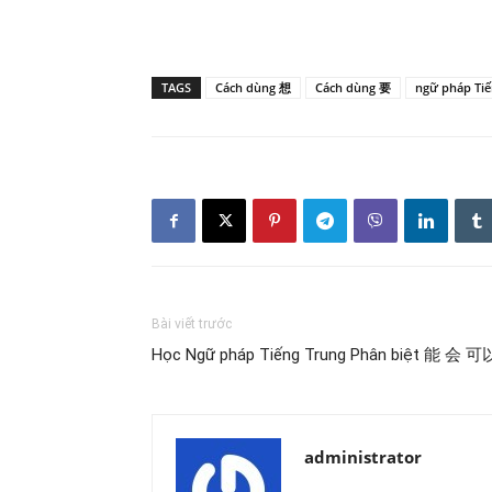
TAGS
Cách dùng 想
Cách dùng 要
ngữ pháp Tiế
Bài viết trước
Học Ngữ pháp Tiếng Trung Phân biệt 能 会 可
administrator