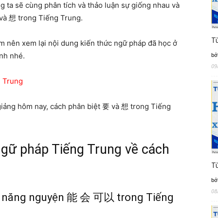
 ta sẽ cùng phân tích và thảo luận sự giống nhau và
và 想 trong Tiếng Trung.
Từ
em nên xem lại nội dung kiến thức ngữ pháp đã học ở
anh nhé.
bở
09
 Trung
 giảng hôm nay, cách phân biệt 要 và 想 trong Tiếng
ngữ pháp Tiếng Trung về cách
Từ
bở
08
từ năng nguyện 能 会 可以 trong Tiếng