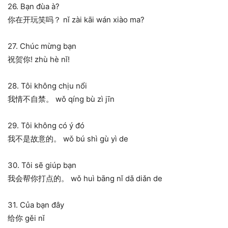
26. Bạn đùa à?
你在开玩笑吗？ nǐ zài kāi wán xiào ma?
27. Chúc mừng bạn
祝贺你! zhù hè nǐ!
28. Tôi không chịu nổi
我情不自禁。 wǒ qíng bù zì jīn
29. Tôi không có ý đó
我不是故意的。 wǒ bú shì gù yì de
30. Tôi sẽ giúp bạn
我会帮你打点的。 wǒ huì bāng nǐ dǎ diǎn de
31. Của bạn đây
给你 gěi nǐ