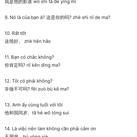
我是他的影迷 wǒ shì tā de yǐng mí
9. Nó là của bạn à? 这是你的吗? zhè shì nǐ de ma?
10. Rất tốt
这很好。 zhè hěn hǎo
11. Bạn có chắc không?
你肯定吗? nǐ kěn dìng ma?
12. Tôi có phải không?
非做不可吗? fēi zuò bù kě ma?
13. Anh ấy cùng tuổi với tôi
他和我同岁。tā hé wǒ tóng suì
14. Là việc nên làm không cần phải cảm ơn
不用谢。bú yòng xiè