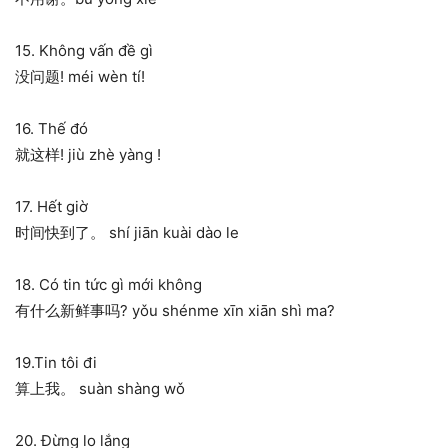
15. Không vấn đề gì
没问题! méi wèn tí!
16. Thế đó
就这样! jiù zhè yàng !
17. Hết giờ
时间快到了。 shí jiān kuài dào le
18. Có tin tức gì mới không
有什么新鲜事吗? yǒu shénme xīn xiān shì ma?
19.Tin tôi đi
算上我。 suàn shàng wǒ
20. Đừng lo lắng