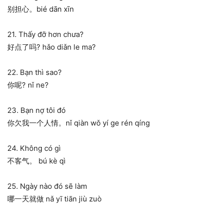
别担心。bié dān xīn
21. Thấy đỡ hơn chưa?
好点了吗? hǎo diǎn le ma?
22. Bạn thì sao?
你呢? nǐ ne?
23. Bạn nợ tôi đó
你欠我一个人情。nǐ qiàn wǒ yí ge rén qíng
24. Không có gì
不客气。 bú kè qì
25. Ngày nào đó sẽ làm
哪一天就做 nǎ yī tiān jiù zuò