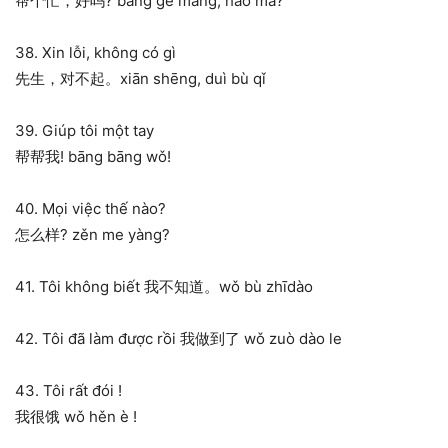
帮个忙，好吗? bāng gè máng, hǎo ma?
38. Xin lỗi, không có gì
先生，对不起。xiān shēng, duì bù qǐ
39. Giúp tôi một tay
帮帮我! bāng bāng wǒ!
40. Mọi việc thế nào?
怎么样? zěn me yàng?
41. Tôi không biết 我不知道。wǒ bù zhīdào
42. Tôi đã làm được rồi 我做到了 wǒ zuò dào le
43. Tôi rất đói !
我很饿 wǒ hěn è !