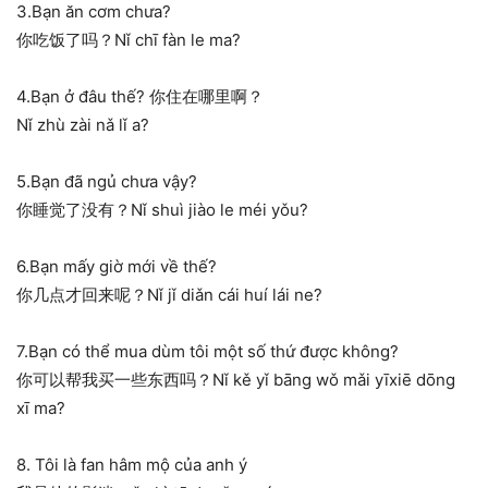
3.Bạn ăn cơm chưa?
你吃饭了吗？Nǐ chī fàn le ma?
4.Bạn ở đâu thế? 你住在哪里啊？
Nǐ zhù zài nǎ lǐ a?
5.Bạn đã ngủ chưa vậy?
你睡觉了没有？Nǐ shuì jiào le méi yǒu?
6.Bạn mấy giờ mới về thế?
你几点才回来呢？Nǐ jǐ diǎn cái huí lái ne?
7.Bạn có thể mua dùm tôi một số thứ được không?
你可以帮我买一些东西吗？Nǐ kě yǐ bāng wǒ mǎi yīxiē dōng
xī ma?
8. Tôi là fan hâm mộ của anh ý