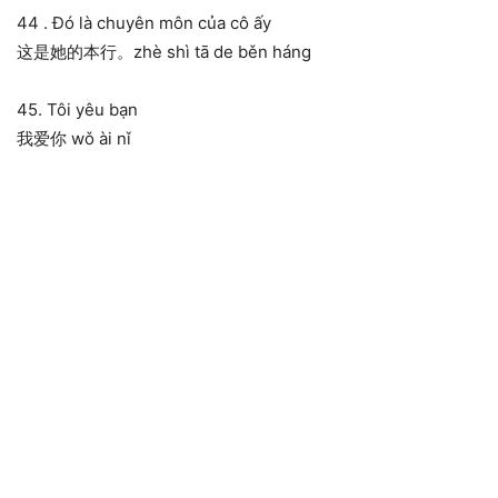
44 . Đó là chuyên môn của cô ấy
这是她的本行。zhè shì tā de běn háng
45. Tôi yêu bạn
我爱你 wǒ ài nǐ