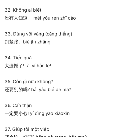
32. Không ai biết
没有人知道。 méi yǒu rén zhī dào
33. Đừng vội vàng (căng thẳng)
别紧张。bié jǐn zhāng
34. Tiếc quá
太遗憾了! tài yí hàn le!
35. Còn gì nữa không?
还要别的吗? hái yào bié de ma?
36. Cẩn thận
一定要小心! yí dìng yào xiǎoxīn
37. Giúp tôi một việc