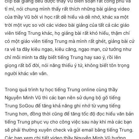
clip bài giảng đều được thầy Vũ biên soạn rất công phu và
tỉ mỉ, nói chung mình thấy rất thích những bài giảng video
của thầy Vũ bởi vì học rất dễ hiểu và dễ nhớ, khác xa một
trời một vực so với các video bài giảng của tất cả các giáo
viên tiếng Trung khác, họ giảng bài rất khó hiểu, thậm chí
có một giáo viên tiếng Trung mà mình rất ghét, giảng bài cứ
ra vẻ ta đây kiêu ngạo, kiêu căng, ngạo mạn, cứ tưởng như
chỉ mỗi mình ta đây biết tiếng Trung hay sao ý, rồi lên
giọng rất bố đời, nói năng thiếu ý tứ, không biết tôn trọng
người khác vân vân.
Trong quá trình tự học tiếng Trung online cùng thầy
Nguyễn Minh Vũ thì các bạn nên sử dụng bộ gõ tiếng
Trung SoGou để tăng khả năng ghi nhớ từ vựng tiếng
Trung hơn, đồng thời cũng để tăng tốc độ đọc hiểu văn bản
tiếng Trung phục vụ cho công việc sau này khi mà các bạn
sẽ phải thường xuyên check và gửi email bằng tiếng Trung.
Các bạn xem chi tiết video thầy Nguyễn Minh Vũ hướng