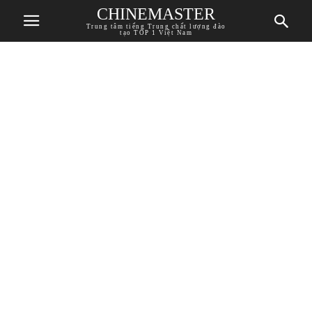
CHINEMASTER
Trung tâm tiếng Trung chất lượng đào
tạo TOP 1 Việt Nam