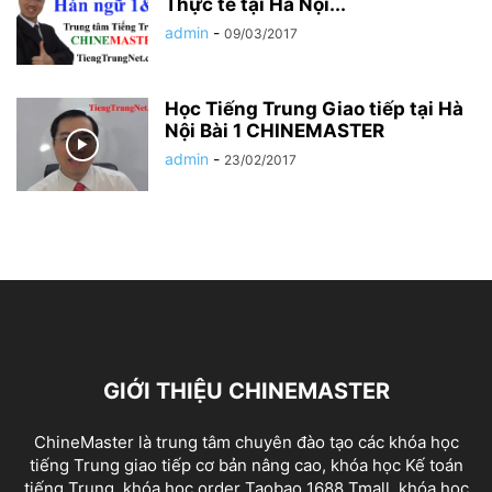
Thực tế tại Hà Nội...
admin
-
09/03/2017
Học Tiếng Trung Giao tiếp tại Hà
Nội Bài 1 CHINEMASTER
admin
-
23/02/2017
GIỚI THIỆU CHINEMASTER
ChineMaster là trung tâm chuyên đào tạo các khóa học
tiếng Trung giao tiếp cơ bản nâng cao, khóa học Kế toán
tiếng Trung, khóa học order Taobao 1688 Tmall, khóa học