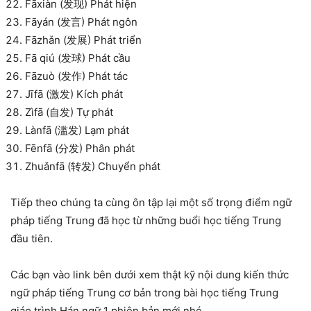
Fāxiàn (发现) Phát hiện
Fāyán (发言) Phát ngôn
Fāzhǎn (发展) Phát triển
Fā qiú (发球) Phát cầu
Fāzuò (发作) Phát tác
Jīfā (激发) Kích phát
Zìfā (自发) Tự phát
Lànfā (滥发) Lạm phát
Fēnfā (分发) Phân phát
Zhuǎnfā (转发) Chuyển phát
Tiếp theo chúng ta cùng ôn tập lại một số trọng điểm ngữ
pháp tiếng Trung đã học từ những buổi học tiếng Trung
đầu tiên.
Các bạn vào link bên dưới xem thật kỹ nội dung kiến thức
ngữ pháp tiếng Trung cơ bản trong bài học tiếng Trung
giáo trình Hán ngữ 1 phiên bản mới nhé.