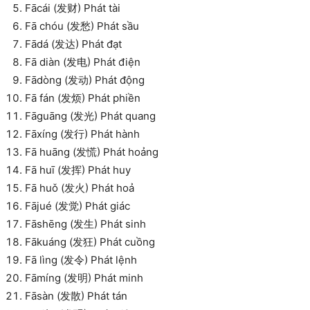
Fācái (发财) Phát tài
Fā chóu (发愁) Phát sầu
Fādá (发达) Phát đạt
Fā diàn (发电) Phát điện
Fādòng (发动) Phát động
Fā fán (发烦) Phát phiền
Fāguāng (发光) Phát quang
Fāxíng (发行) Phát hành
Fā huāng (发慌) Phát hoảng
Fā huī (发挥) Phát huy
Fā huǒ (发火) Phát hoả
Fājué (发觉) Phát giác
Fāshēng (发生) Phát sinh
Fākuáng (发狂) Phát cuồng
Fā lìng (发令) Phát lệnh
Fāmíng (发明) Phát minh
Fāsàn (发散) Phát tán