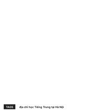
TAGS
địa chỉ học Tiếng Trung tại Hà Nội