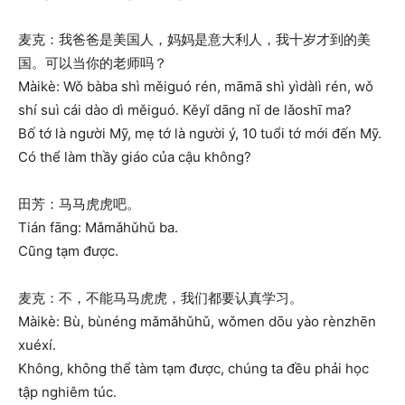
麦克：我爸爸是美国人，妈妈是意大利人，我十岁才到的美
国。可以当你的老师吗？
Màikè: Wǒ bàba shì měiguó rén, māmā shì yìdàlì rén, wǒ
shí suì cái dào dì měiguó. Kěyǐ dāng nǐ de lǎoshī ma?
Bố tớ là người Mỹ, mẹ tớ là người ý, 10 tuổi tớ mới đến Mỹ.
Có thể làm thầy giáo của cậu không?
田芳：马马虎虎吧。
Tián fāng: Mǎmǎhǔhǔ ba.
Cũng tạm được.
麦克：不，不能马马虎虎，我们都要认真学习。
Màikè: Bù, bùnéng mǎmǎhǔhǔ, wǒmen dōu yào rènzhēn
xuéxí.
Không, không thể tàm tạm được, chúng ta đều phải học
tập nghiêm túc.