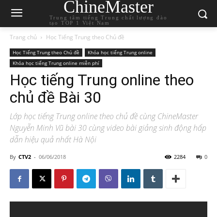
ChineMaster
Trung tâm tiếng Trung chất lượng đào
tạo TOP 1 Việt Nam
Trang chủ
Học Tiếng Trung theo Chủ đề
Học Tiếng Trung theo Chủ đề
Khóa học tiếng Trung online
Khóa học tiếng Trung online miễn phí
Học tiếng Trung online theo
chủ đề Bài 30
Lớp học tiếng Trung online theo chủ đề cùng ChineMaster
Nguyễn Minh Vũ bài 30 cùng video bài giảng sinh động hấp
dẫn hiệu quả nhất Hà Nội
By
CTV2
-
06/06/2018
2284
0