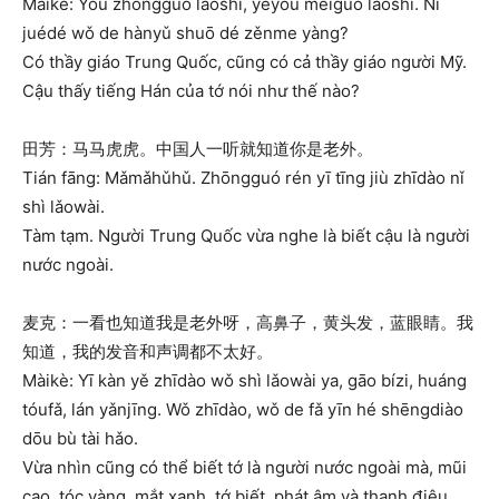
Màikè: Yóu zhōngguó lǎoshī, yěyǒu měiguó lǎoshī. Nǐ
juédé wǒ de hànyǔ shuō dé zěnme yàng?
Có thầy giáo Trung Quốc, cũng có cả thầy giáo người Mỹ.
Cậu thấy tiếng Hán của tớ nói như thế nào?
田芳：马马虎虎。中国人一听就知道你是老外。
Tián fāng: Mǎmǎhǔhǔ. Zhōngguó rén yī tīng jiù zhīdào nǐ
shì lǎowài.
Tàm tạm. Người Trung Quốc vừa nghe là biết cậu là người
nước ngoài.
麦克：一看也知道我是老外呀，高鼻子，黄头发，蓝眼睛。我
知道，我的发音和声调都不太好。
Màikè: Yī kàn yě zhīdào wǒ shì lǎowài ya, gāo bízi, huáng
tóufǎ, lán yǎnjīng. Wǒ zhīdào, wǒ de fǎ yīn hé shēngdiào
dōu bù tài hǎo.
Vừa nhìn cũng có thể biết tớ là người nước ngoài mà, mũi
cao, tóc vàng, mắt xanh. tớ biết, phát âm và thanh điệu