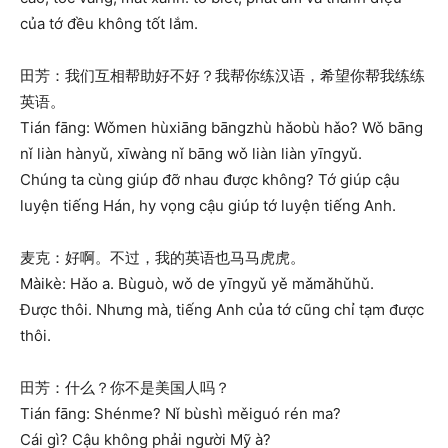
của tớ đều không tốt lắm.
田芳：我们互相帮助好不好？我帮你练汉语，希望你帮我练练
英语。
Tián fāng: Wǒmen hùxiāng bāngzhù hǎobù hǎo? Wǒ bāng
nǐ liàn hànyǔ, xīwàng nǐ bāng wǒ liàn liàn yīngyǔ.
Chúng ta cùng giúp đỡ nhau được không? Tớ giúp cậu
luyện tiếng Hán, hy vọng cậu giúp tớ luyện tiếng Anh.
麦克：好啊。不过，我的英语也马马虎虎。
Màikè: Hǎo a. Bùguò, wǒ de yīngyǔ yě mǎmǎhǔhǔ.
Được thôi. Nhưng mà, tiếng Anh của tớ cũng chỉ tạm được
thôi.
田芳：什么？你不是美国人吗？
Tián fāng: Shénme? Nǐ bùshì měiguó rén ma?
Cái gì? Cậu không phải người Mỹ à?