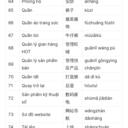
64
Phòng hộ
安防
ānfáng
65
Quần
裤子
kùzi
服装服
66
Quần áo trang sức
fúzhuāng fúshì
饰
67
Quần bò
牛仔裤
niúzǎikù
Quản lý gian hàng
管理旺
68
guǎnlǐ wàng pù
HOT
铺
Quản lý sản phẩm
管理供
guǎnlǐ gōngyìng
69
bán
应产品
chǎnpǐn
70
Quần tất
打底裤
dǎ dǐ kù
71
Quay trở lại
后退
hòutuì
Sản phẩm kỹ thuật
数码家
72
shùmǎ jiādiàn
số
电
网站导
wǎngzhàn
73
Sơ đồ website
航
dǎoháng
74
Tải lên
上传
shàngchuán