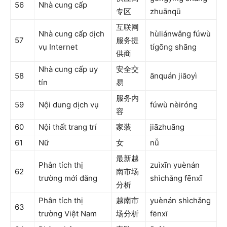
56
Nhà cung cấp
专区
zhuānqū
互联网
Nhà cung cấp dịch
hùliánwǎng fúwù
57
服务提
vụ Internet
tígōng shāng
供商
Nhà cung cấp uy
安全交
58
ānquán jiāoyì
tín
易
服务内
59
Nội dung dịch vụ
fúwù nèiróng
容
60
Nội thất trang trí
家装
jiāzhuāng
61
Nữ
女
nǚ
最新越
Phân tích thị
zuìxīn yuènán
62
南市场
trường mới đăng
shìchǎng fēnxī
分析
Phân tích thị
越南市
yuènán shìchǎng
63
trường Việt Nam
场分析
fēnxī