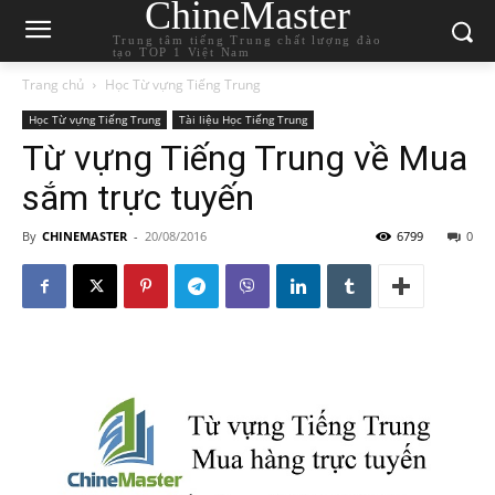
ChineMaster
Trung tâm tiếng Trung chất lượng đào
tạo TOP 1 Việt Nam
Trang chủ
Học Từ vựng Tiếng Trung
Học Từ vựng Tiếng Trung
Tài liệu Học Tiếng Trung
Từ vựng Tiếng Trung về Mua
sắm trực tuyến
By
CHINEMASTER
-
20/08/2016
6799
0