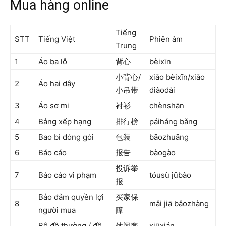
Mua hàng online
Tiếng
STT
Tiếng Việt
Phiên âm
Trung
1
Áo ba lỗ
背心
bèixīn
小背心/
xiǎo bèixīn/xiǎo
2
Áo hai dây
小吊带
diàodài
3
Áo sơ mi
衬衫
chènshān
4
Bảng xếp hạng
排行榜
páiháng bǎng
5
Bao bì đóng gói
包装
bāozhuāng
6
Báo cáo
报告
bàogào
投诉举
7
Báo cáo vi phạm
tóusù jǔbào
报
Bảo đảm quyền lợi
买家保
8
mǎi jiā bǎozhàng
người mua
障
Bộ đồ thường / đồ
休闲套
xiūxián