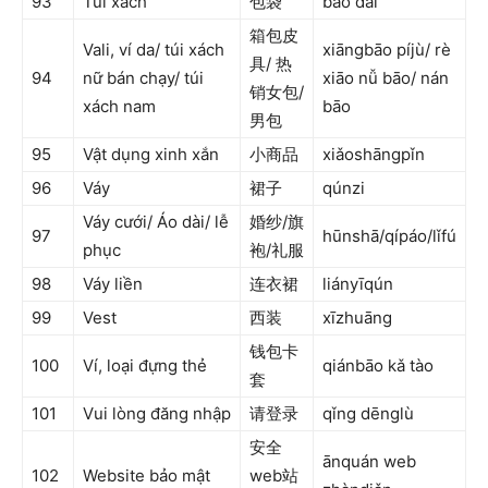
93
Túi xách
包袋
bāo dài
箱包皮
Vali, ví da/ túi xách
xiāngbāo píjù/ rè
具/ 热
94
nữ bán chạy/ túi
xiāo nǚ bāo/ nán
销女包/
xách nam
bāo
男包
95
Vật dụng xinh xắn
小商品
xiǎoshāngpǐn
96
Váy
裙子
qúnzi
Váy cưới/ Áo dài/ lễ
婚纱/旗
97
hūnshā/qípáo/lǐfú
phục
袍/礼服
98
Váy liền
连衣裙
liányīqún
99
Vest
西装
xīzhuāng
钱包卡
100
Ví, loại đựng thẻ
qiánbāo kǎ tào
套
101
Vui lòng đăng nhập
请登录
qǐng dēnglù
安全
ānquán web
102
Website bảo mật
web站