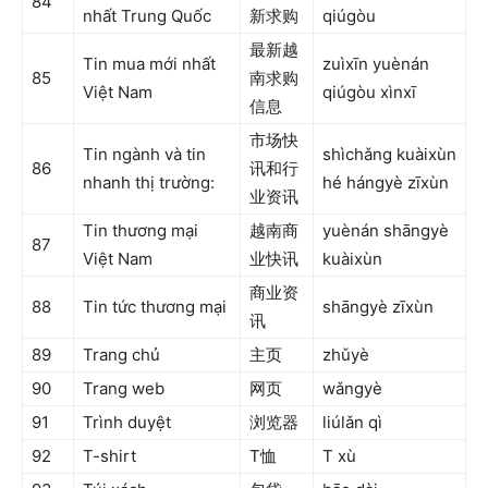
84
nhất Trung Quốc
新求购
qiúgòu
最新越
Tin mua mới nhất
zuìxīn yuènán
85
南求购
Việt Nam
qiúgòu xìnxī
信息
市场快
Tin ngành và tin
shìchǎng kuàixùn
86
讯和行
nhanh thị trường:
hé hángyè zīxùn
业资讯
Tin thương mại
越南商
yuènán shāngyè
87
Việt Nam
业快讯
kuàixùn
商业资
88
Tin tức thương mại
shāngyè zīxùn
讯
89
Trang chủ
主页
zhǔyè
90
Trang web
网页
wǎngyè
91
Trình duyệt
浏览器
liúlǎn qì
92
T-shirt
T恤
T xù