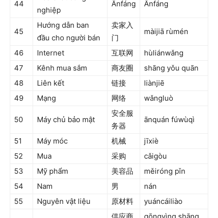
44
Ānfáng
Ānfáng
nghiệp
Hướng dẫn ban
卖家入
45
màijiā rùmén
đầu cho người bán
门
46
Internet
互联网
hùliánwǎng
47
Kênh mua sắm
商友圈
shāng yǒu quān
48
Liên kết
链接
liànjiē
49
Mạng
网络
wǎngluò
安全服
50
Máy chủ bảo mật
ānquán fúwùqì
务器
51
Máy móc
机械
jīxiè
52
Mua
采购
cǎigòu
53
Mỹ phẩm
美容品
měiróng pǐn
54
Nam
男
nán
55
Nguyên vật liệu
原材料
yuáncáiliào
供应商
gōngyìng shāng