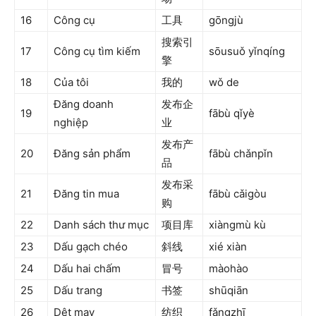
16
Công cụ
工具
gōngjù
搜索引
17
Công cụ tìm kiếm
sōusuǒ yǐnqíng
擎
18
Của tôi
我的
wǒ de
Đăng doanh
发布企
19
fābù qǐyè
nghiệp
业
发布产
20
Đăng sản phẩm
fābù chǎnpǐn
品
发布采
21
Đăng tin mua
fābù cǎigòu
购
22
Danh sách thư mục
项目库
xiàngmù kù
23
Dấu gạch chéo
斜线
xié xiàn
24
Dấu hai chấm
冒号
màohào
25
Dấu trang
书签
shūqiān
26
Dệt may
纺织
fǎngzhī