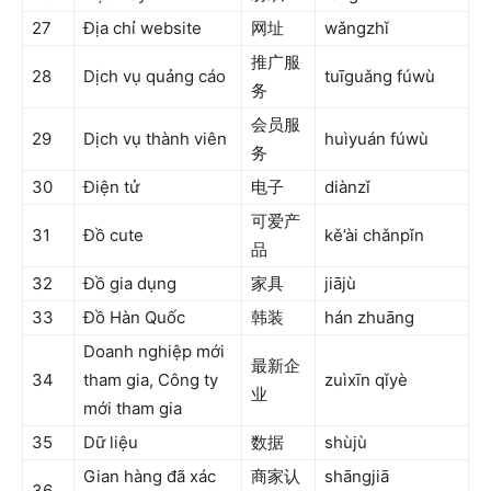
27
Địa chỉ website
网址
wǎngzhǐ
推广服
28
Dịch vụ quảng cáo
tuīguǎng fúwù
务
会员服
29
Dịch vụ thành viên
huìyuán fúwù
务
30
Điện tử
电子
diànzǐ
可爱产
31
Đồ cute
kě’ài chǎnpǐn
品
32
Đồ gia dụng
家具
jiājù
33
Đồ Hàn Quốc
韩装
hán zhuāng
Doanh nghiệp mới
最新企
34
tham gia, Công ty
zuìxīn qǐyè
业
mới tham gia
35
Dữ liệu
数据
shùjù
Gian hàng đã xác
商家认
shāngjiā
36