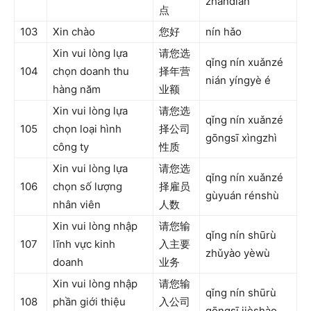
zhàndiǎn
点
103
Xin chào
您好
nín hǎo
Xin vui lòng lựa
请您选
qǐng nín xuǎnzé
104
chọn doanh thu
择年营
nián yíngyè é
hàng năm
业额
Xin vui lòng lựa
请您选
qǐng nín xuǎnzé
105
chọn loại hình
择公司
gōngsī xìngzhì
công ty
性质
Xin vui lòng lựa
请您选
qǐng nín xuǎnzé
106
chọn số lượng
择雇员
gùyuán rénshù
nhân viên
人数
Xin vui lòng nhập
请您输
qǐng nín shūrù
107
lĩnh vực kinh
入主要
zhǔyào yèwù
doanh
业务
Xin vui lòng nhập
请您输
qǐng nín shūrù
108
phần giới thiệu
入公司
gōngsī jièshào