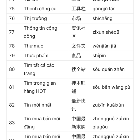
75
Thanh công cụ
工具栏
gōngjù lán
76
Thị trường
市场
shìchǎng
Thông tin cộng
资讯社
77
zīxùn shèqū
đồng
区
78
Thư mục
文件夹
wénjiàn jiā
79
Thực phẩm
食品
shípǐn
Tìm tất cả các
80
搜全站
sōu quán zhàn
trang
Tìm trong gian
搜本旺
81
sōu běn wàng pù
hàng HOT
铺
最新快
82
Tin mới nhất
zuìxīn kuàixùn
讯
Tin mua bán mới
中国最
zhōngguó zuìxīn
83
đăng
新求购
qiúgòu
Tin mua bán mới
中国最
zhōngguó zuìxīn