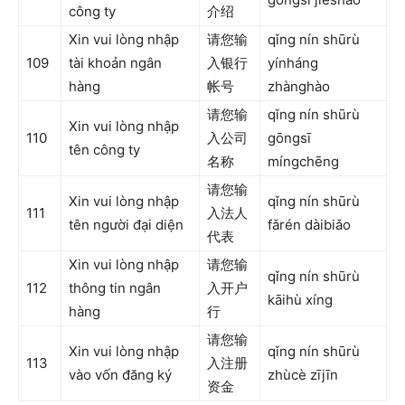
công ty
介绍
Xin vui lòng nhập
请您输
qǐng nín shūrù
109
tài khoản ngân
入银行
yínháng
hàng
帐号
zhànghào
请您输
qǐng nín shūrù
Xin vui lòng nhập
110
入公司
gōngsī
tên công ty
名称
míngchēng
请您输
Xin vui lòng nhập
qǐng nín shūrù
111
入法人
tên người đại diện
fǎrén dàibiǎo
代表
Xin vui lòng nhập
请您输
qǐng nín shūrù
112
thông tin ngân
入开户
kāihù xíng
hàng
行
请您输
Xin vui lòng nhập
qǐng nín shūrù
113
入注册
vào vốn đăng ký
zhùcè zījīn
资金