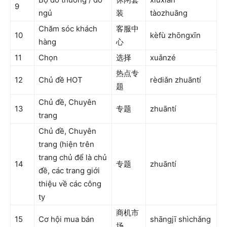
9
ngủ
装
tàozhuāng
Chăm sóc khách
客服中
10
kèfù zhōngxīn
hàng
心
11
Chọn
选择
xuǎnzé
热点专
12
Chủ đề HOT
rèdiǎn zhuāntí
题
Chủ đề, Chuyên
13
专题
zhuāntí
trang
Chủ đề, Chuyên
trang (hiện trên
trang chủ để là chủ
14
专题
zhuāntí
đề, các trang giới
thiệu về các công
ty
商机市
15
Cơ hội mua bán
shāngjī shìchǎng
场