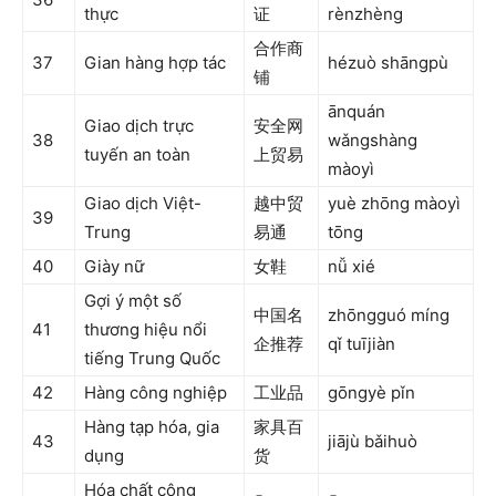
thực
证
rènzhèng
合作商
37
Gian hàng hợp tác
hézuò shāngpù
铺
ānquán
Giao dịch trực
安全网
38
wǎngshàng
tuyến an toàn
上贸易
màoyì
Giao dịch Việt-
越中贸
yuè zhōng màoyì
39
Trung
易通
tōng
40
Giày nữ
女鞋
nǚ xié
Gợi ý một số
中国名
zhōngguó míng
41
thương hiệu nổi
企推荐
qǐ tuījiàn
tiếng Trung Quốc
42
Hàng công nghiệp
工业品
gōngyè pǐn
Hàng tạp hóa, gia
家具百
43
jiājù bǎihuò
dụng
货
Hóa chất công