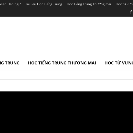
viện Hán ngữ
Tài liệu Học Tiếng Trung
Học Tiếng Trung Thương mại
Học từ vựn
r
ẾNG TRUNG
HỌC TIẾNG TRUNG THƯƠNG MẠI
HỌC TỪ VỰNG