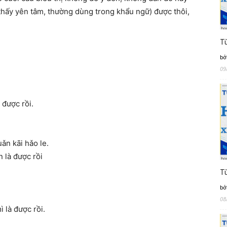
hấy yên tâm, thường dùng trong khẩu ngữ) được thôi,
Từ
bở
09
 được rồi.
uǎn kāi hǎo le.
 là được rồi
Từ
bở
08
 là được rồi.