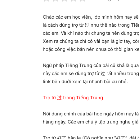
Chào các em học viên, lớp mình hôm nay sẽ 
là cách dùng trợ từ 过 như thế nào trong Tiế
các em. Và khi nào thì chúng ta nên dùng trợ
Xem ra chúng ta chỉ có vài bạn là giơ tay, còn
hoặc công việc bận nên chưa có thời gian xe
Ngữ pháp Tiếng Trung của bài cũ khá là quan
này các em sẽ dùng trợ từ 过 rất nhiều trong
link bên dưới xem lại nhanh bài cũ nhé.
Trợ từ 过 trong Tiếng Trung
Nội dung chính của bài học ngày hôm nay là
hàng ngày. Các em chú ý tập trung nghe giả
Trợ từ 好了 hǎo le (Có nghĩa như “好了”, đặt ở