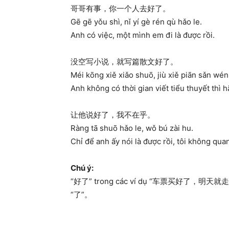
哥哥有事，你一个人去好了。
Gē gē yǒu shì, nǐ yí gè rén qù hǎo le.
Anh có việc, một mình em đi là được rồi.
没空写小说，就写篇散文好了。
Méi kōng xiě xiǎo shuō, jiù xiě piān sǎn wén
Anh không có thời gian viết tiểu thuyết thì h
让他说好了，我不在乎。
Ràng tā shuō hǎo le, wǒ bú zài hu.
Chỉ để anh ấy nói là được rồi, tôi không qua
Chú ý:
“好了” trong các ví dụ “车票买好了，明天就走”，“
“了”。