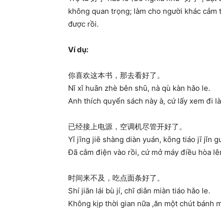
không quan trọng; làm cho người khác cảm t
được rồi.
Ví dụ:
你喜欢这本书，那去看好了。
Nǐ xǐ huān zhè běn shū, nà qù kàn hǎo le.
Anh thích quyển sách này à, cứ lấy xem đi là
已经接上电源，空调机尽管开好了。
Yǐ jīng jiē shàng diàn yuán, kōng tiáo jī jǐn g
Đã cắm điện vào rồi, cứ mở máy điều hòa lên
时间来不及，吃点面条好了。
Shí jiān lái bù jí, chī diǎn miàn tiáo hǎo le.
Không kịp thời gian nữa ,ăn một chút bánh mì