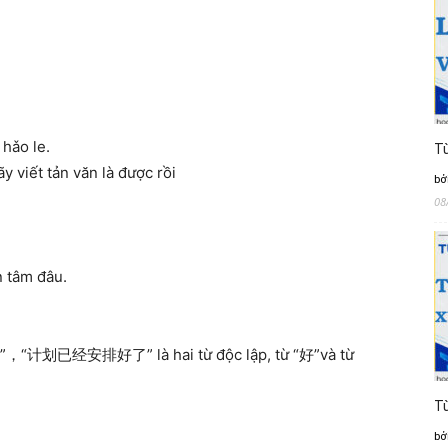
 hǎo le.
Từ
ãy viết tản văn là được rồi
bở
08
n tâm đâu.
计划已经安排好了” là hai từ độc lập, từ “好”và từ
Từ
bở