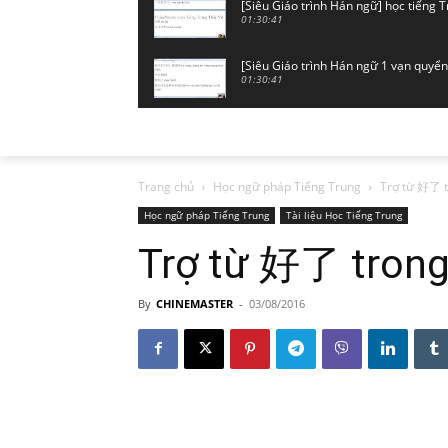
[Siêu Giáo trình Hán ngữ] học tiếng 
01:30:41
[Siêu Giáo trình Hán ngữ 1 vạn quyển
01:30:41
[Siêu Giáo trình Hán ngữ 1 vạn quyển
01:18:32
[Siêu Giáo trình Hán ngữ 1 vạn quyển
Trang chủ
Học ngữ pháp Tiếng Trung
Trợ từ 好了 t
01:31:12
Học ngữ pháp Tiếng Trung
Tài liệu Học Tiếng Trung
[Siêu Giáo trình Hán ngữ 1 vạn quyển
Trợ từ 好了 trong
01:37:43
By
CHINEMASTER
-
03/08/2016
[Siêu Giáo trình Hán ngữ 1 vạn quyển]
01:31:30
[Siêu Giáo trình Hán ngữ 1 vạn quyển
01:29:38
[Siêu Giáo trình Hán ngữ 1 vạn quyển
01:32:01