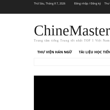
Thứ Sáu, Tháng 8 7, 2026
Đăng nhập / Đăng ký
Thư 
ChineMaste
Trung tâm tiếng Trung tốt nhất TOP 1 Việt Nam
THƯ VIỆN HÁN NGỮ
TÀI LIỆU HỌC TI