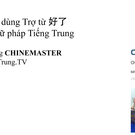
C
bở
24