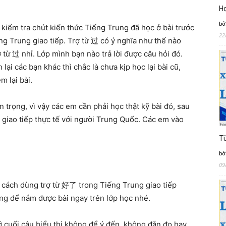
Họ
bở
kiểm tra chút kiến thức Tiếng Trung đã học ở bài trước
22
ng Trung giao tiếp. Trợ từ 过 có ý nghĩa như thế nào
 từ 过 nhỉ. Lớp mình bạn nào trả lời được câu hỏi đó.
 lại các bạn khác thì chắc là chưa kịp học lại bài cũ,
m lại bài.
 trọng, vì vậy các em cần phải học thật kỹ bài đó, sau
 giao tiếp thực tế với người Trung Quốc. Các em vào
Từ
bở
09
 cách dùng trợ từ 好了 trong Tiếng Trung giao tiếp
ng để nắm được bài ngay trên lớp học nhé.
 cuối câu biểu thị không để ý đến, không đắn đo hay