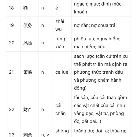
ngạch; mức; định mức;
18
额
n
é
khoản
zhài
19
债务
n
nợ nần; nợ chưa trả
wù
fēng
phiêu lưu; nguy hiểm;
20
风险
n
xiǎn
mạo hiểm; liều
sách lược (căn cứ trên xu
thế phát triển mà định ra
21
策略
n
cè luè
phương thức tranh đấu
và phương châm hành
động)
tài sản; của cải (bao gồm
cái
các vật chất của cải như
22
财产
n
chǎn
vàng bạc, vật tư, phòng
ốc, đất đai…)
shèng
thặng dư; dôi ra; thừa ra;
23
剩余
n, v