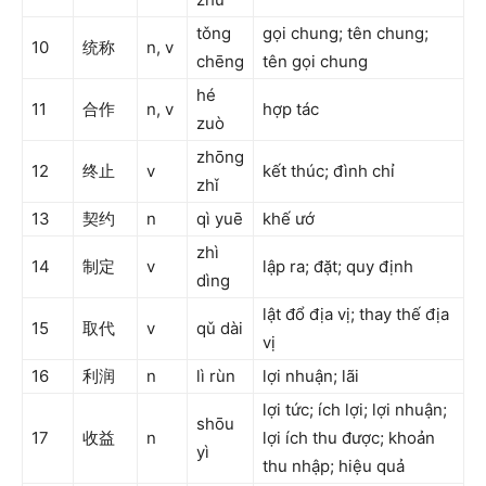
tǒng
gọi chung; tên chung;
10
统称
n, v
chēng
tên gọi chung
hé
11
合作
n, v
hợp tác
zuò
zhōng
12
终止
v
kết thúc; đình chỉ
zhǐ
13
契约
n
qì yuē
khế ướ
zhì
14
制定
v
lập ra; đặt; quy định
dìng
lật đổ địa vị; thay thế địa
15
取代
v
qǔ dài
vị
16
利润
n
lì rùn
lợi nhuận; lãi
lợi tức; ích lợi; lợi nhuận;
shōu
17
收益
n
lợi ích thu được; khoản
yì
thu nhập; hiệu quả