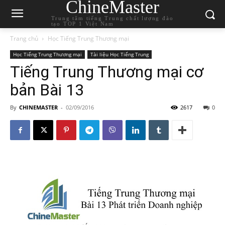
ChineMaster
Trung tâm tiếng Trung chất lượng đào
tạo TOP 1 Việt Nam
Trang chủ
Học Tiếng Trung Thương mại
Học Tiếng Trung Thương mại
Tài liệu Học Tiếng Trung
Tiếng Trung Thương mại cơ
bản Bài 13
By
CHINEMASTER
-
02/09/2016
2617
0