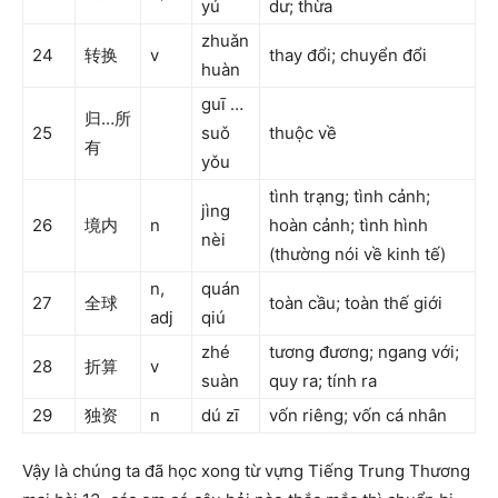
yú
dư; thừa
zhuǎn
24
转换
v
thay đổi; chuyển đổi
huàn
guī …
归…所
25
suǒ
thuộc về
有
yǒu
tình trạng; tình cảnh;
jìng
26
境内
n
hoàn cảnh; tình hình
nèi
(thường nói về kinh tế)
n,
quán
27
全球
toàn cầu; toàn thế giới
adj
qiú
zhé
tương đương; ngang với;
28
折算
v
suàn
quy ra; tính ra
29
独资
n
dú zī
vốn riêng; vốn cá nhân
Vậy là chúng ta đã học xong từ vựng Tiếng Trung Thương