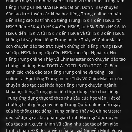
online Thầy Vũ ChineMaster" là Đơn vị trực thuộc trung tâm
tiếng Trung CHINEMASTER education. Đơn vị này chuyên
đào tạo trực tuyến các khóa học tiếng Trung online cơ bản
đến nâng cao, từ trình độ tiếng Trung HSK 1 đến HSK 3, từ
HSK 3 đến HSK 4, từ HSK 4 đến HSK 5, từ HSK 5 đến HSK 6, từ
HSK 6 đến HSK 7, từ HSK 7 đến HSK 8 và từ HSK 8 đến HSK 9,
không chỉ vậy, Học tiếng Trung online Thầy Vũ ChineMaster
còn chuyên đào tạo trực tuyến chứng chỉ tiếng Trung HSKK
sơ cấp, HSKK trung cấp đến HSKK cao cấp. Ngoài ra, Học
tiếng Trung online Thầy Vũ ChineMaster còn chuyên đào tạo
chứng chỉ tiếng Hoa TOCFL A, TOCFL B đến TOCFL C. Bên
cạnh các khóa đào tạo tiếng Trung online và tiếng Hoa
online ra, Học tiếng Trung online Thầy Vũ ChineMaster còn
chuyên đào tạo các khóa học tiếng Trung chuyên ngành,
khóa học tiếng Trung giao tiếp thực dụng, khóa học tiếng
Trung ứng dụng thực tế theo nhu cầu của học viên. Tất cả
chương trình giảng dạy tiếng Trung Quốc online mỗi ngày
của hệ thống Học tiếng Trung online Thầy Vũ ChineMaster
đều sử dụng các tác phẩm giáo trình Hán ngữ độc quyền
của tác giả Nguyễn Minh Vũ cũng như các tác phẩm giáo
trình chuẩn HSK độc quyền của tác giả Nguyễn Minh Vũ và