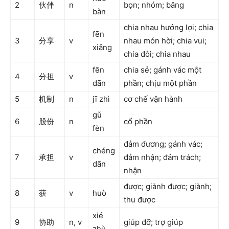
2
伙伴
n
bọn; nhóm; băng
bàn
chia nhau hưởng lợi; chia
fēn
3
分享
v
nhau món hời; chia vui;
xiǎng
chia đôi; chia nhau
fēn
chia sẻ; gánh vác một
4
分担
v
dān
phần; chịu một phần
5
机制
n
jī zhì
cơ chế vận hành
gǔ
6
股份
n
cổ phần
fèn
đảm đương; gánh vác;
chéng
7
承担
v
đảm nhận; đảm trách;
dān
nhận
được; giành được; giành;
8
获
v
huò
thu được
xié
9
协助
n, v
giúp đỡ; trợ giúp
zhù