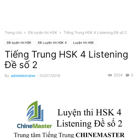
Trang chủ
Đề luyện thi HSK
Tiếng Trung HSK 4 Listening Đề số 2
Đề luyện thi HSK
Đề Luyện thi HSK 4
Luyện thi HSK
Tiếng Trung HSK 4 Listening
Luyện thi HSK Online
Luyện thi HSK Online Cấp 4
Đề số 2
2524
0
By
administrator
-
02/07/2016