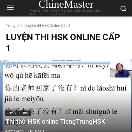
ChineMaster
Trung tâm tiếng Trung chất lượng đào
tạo TOP 1 Việt Nam
Trang chủ
Luyện thi HSK Online Cấp 1
LUYỆN THI HSK ONLINE CẤP
1
LUYỆN THI HSK
Thi thử HSK online TiengTrungHSK
diemquynh
-
11/03/2021