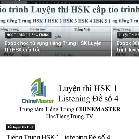
HỌC TỪ VỰNG TIẾNG TRUNG
LUYỆN THI H
Ebook học từ vựng tiếng Trung HSK Luyện
Ebook 300
thi HSK cấp tốc
trình luyệ
Đề luyện thi HSK
Tiếng Trung HSK 1 Listening Đề số 4