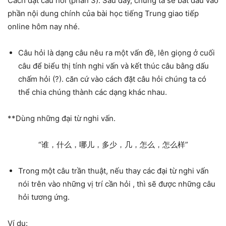
Cách đặt câu hỏi (phần 3). Sau đây, chúng ta sẽ bắt đầu vào
phần nội dung chính của bài học tiếng Trung giao tiếp
online hôm nay nhé.
Câu hỏi là dạng câu nêu ra một vấn đề, lên giọng ở cuối
câu để biểu thị tính nghi vấn và kết thúc câu bằng dấu
chấm hỏi (?). căn cứ vào cách đặt câu hỏi chúng ta có
thể chia chúng thành các dạng khác nhau.
**Dùng những đại từ nghi vấn.
“谁，什么，哪儿，多少，几，怎么，怎么样”
Trong một câu trần thuật, nếu thay các đại từ nghi vấn
nói trên vào những vị trí cần hỏi , thì sẽ được những câu
hỏi tương ứng.
Ví dụ: