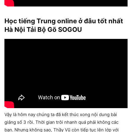
Học tiếng Trung online ở đâu tốt nhất
Hà Nội Tải Bộ Gõ SOGOU
Vậy là hôm nay chúng ta đã kết thúc xong nội dung bài
giảng số 3 rồi. Thời gian trôi nhanh quá phải không các
bạn. Nhưng không sao, Thầy Vũ còn tiếp tục lên lớp với