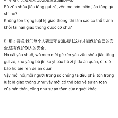
Bù zūn shǒu jiāo tōng guī zé, zěn me nán miǎn jiāo tōng gù
shì ne?
Không tôn trọng luật lệ giao thông ,thì làm sao có thể tránh
khỏi tai nạn giao thông được cơ chứ?
B: 那才要说,我们每个人要遵守交通规则,这样才能保护自己的安
全,还有保护别人的安全。
Nà cái yào shuō, wǒ men měi gè rén yào zūn shǒu jiāo tōng
guī zé, zhè yàng bù jǐn ké yǐ bǎo hù zì jǐ de ān quán, ér qiě
bǎo hù bié rén de ān quán.
Vậy mới nói,mỗi người trong số chúng ta đều phải tôn trọng
luật lệ giao thông ,như vậy mới có thể bảo vệ sự an tòan
của bản thân, cũng như sự an tòan của người khác.