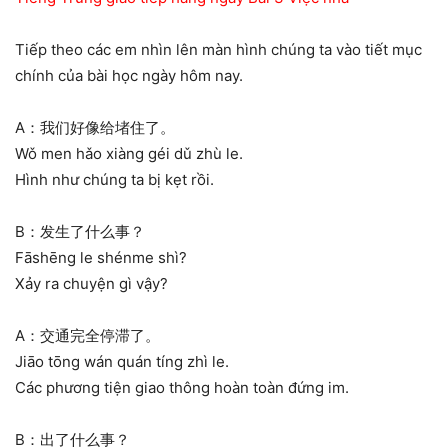
Tiếp theo các em nhìn lên màn hình chúng ta vào tiết mục
chính của bài học ngày hôm nay.
A：我们好像给堵住了。
Wǒ men hǎo xiàng géi dǔ zhù le.
Hình như chúng ta bị kẹt rồi.
B：发生了什么事？
Fāshēng le shénme shì?
Xảy ra chuyện gì vậy?
A：交通完全停滞了。
Jiāo tōng wán quán tíng zhì le.
Các phương tiện giao thông hoàn toàn đứng im.
B：出了什么事？