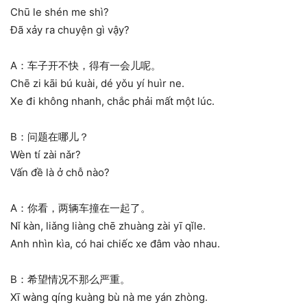
Chū le shén me shì?
Đã xảy ra chuyện gì vậy?
A：车子开不快，得有一会儿呢。
Chē zi kāi bú kuài, dé yǒu yí huìr ne.
Xe đi không nhanh, chắc phải mất một lúc.
B：问题在哪儿？
Wèn tí zài nǎr?
Vấn đề là ở chỗ nào?
A：你看，两辆车撞在一起了。
Nǐ kàn, liǎng liàng chē zhuàng zài yī qǐle.
Anh nhìn kìa, có hai chiếc xe đâm vào nhau.
B：希望情况不那么严重。
Xī wàng qíng kuàng bù nà me yán zhòng.