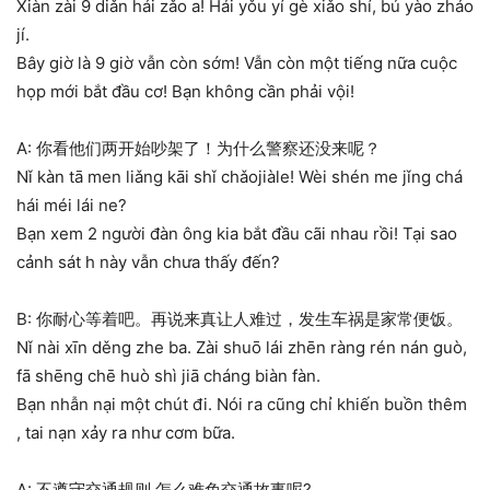
Xiàn zài 9 diǎn hái zǎo a! Hái yǒu yí gè xiǎo shí, bú yào zháo
jí.
Bây giờ là 9 giờ vẫn còn sớm! Vẫn còn một tiếng nữa cuộc
họp mới bắt đầu cơ! Bạn không cần phải vội!
A: 你看他们两开始吵架了！为什么警察还没来呢？
Nǐ kàn tā men liǎng kāi shǐ chǎojiàle! Wèi shén me jǐng chá
hái méi lái ne?
Bạn xem 2 người đàn ông kia bắt đầu cãi nhau rồi! Tại sao
cảnh sát h này vẫn chưa thấy đến?
B: 你耐心等着吧。再说来真让人难过，发生车祸是家常便饭。
Nǐ nài xīn děng zhe ba. Zài shuō lái zhēn ràng rén nán guò,
fā shēng chē huò shì jiā cháng biàn fàn.
Bạn nhẫn nại một chút đi. Nói ra cũng chỉ khiến buồn thêm
, tai nạn xảy ra như cơm bữa.
A: 不遵守交通规则,怎么难免交通故事呢?