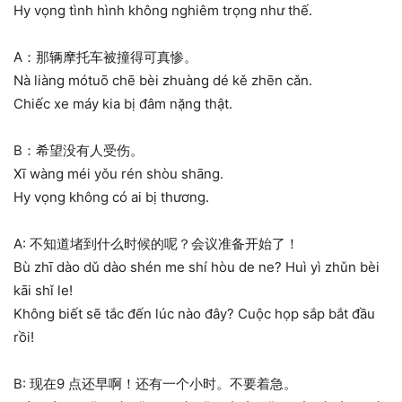
Hy vọng tình hình không nghiêm trọng như thế.
A：那辆摩托车被撞得可真惨。
Nà liàng mótuō chē bèi zhuàng dé kě zhēn cǎn.
Chiếc xe máy kia bị đâm nặng thật.
B：希望没有人受伤。
Xī wàng méi yǒu rén shòu shāng.
Hy vọng không có ai bị thương.
A: 不知道堵到什么时候的呢？会议准备开始了！
Bù zhī dào dǔ dào shén me shí hòu de ne? Huì yì zhǔn bèi
kāi shǐ le!
Không biết sẽ tắc đến lúc nào đây? Cuộc họp sắp bắt đầu
rồi!
B: 现在9 点还早啊！还有一个小时。不要着急。