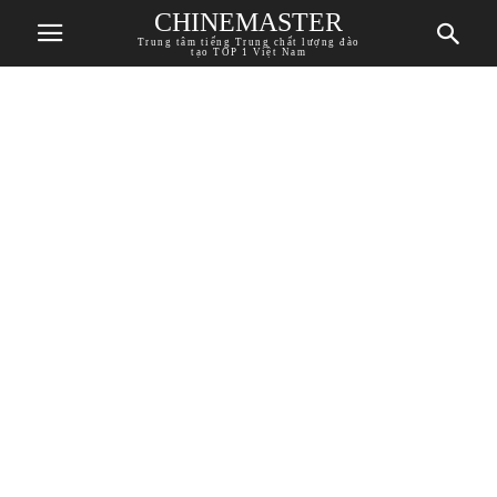
CHINEMASTER
Trung tâm tiếng Trung chất lượng đào
tạo TOP 1 Việt Nam