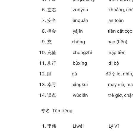
左右 zuǒyòu khoảng, chừ
安全 ānquán an toàn
押金 yājīn tiền đặt cọc
充 chōng nạp (tiền)
充值 chōngzhí nạp tiền
步行 bùxíng đi bộ
顾 gù để ý, lo, nhìn, t
幸亏 xìngkuī may mà, may
误点 wùdiǎn trễ giờ, chậm 
专名 Tên riêng
李伟 Lǐwéi Lý Vĩ