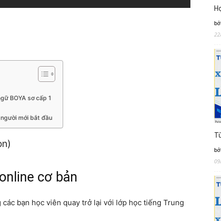
Họ
bở
22
 ngữ BOYA sơ cấp 1
o người mới bắt đầu
Từ
ọn)
bở
09
 online cơ bản
các bạn học viên quay trở lại với lớp học tiếng Trung