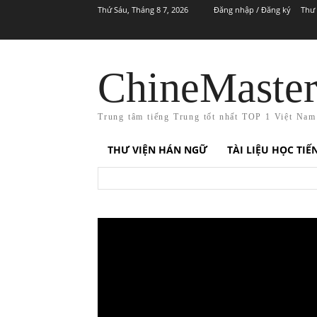
Thứ Sáu, Tháng 8 7, 2026
Đăng nhập / Đăng ký
Thư 
ChineMaste
Trung tâm tiếng Trung tốt nhất TOP 1 Việt Nam
THƯ VIỆN HÁN NGỮ
TÀI LIỆU HỌC TI