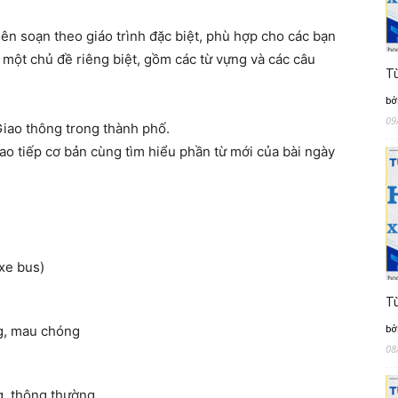
iên soạn theo giáo trình đặc biệt, phù hợp cho các bạn
à một chủ đề riêng biệt, gồm các từ vựng và các câu
Từ
bở
09
ao thông trong thành phố.
ao tiếp cơ bản cùng tìm hiểu phần từ mới của bài ngày
 bus)
)
Từ
bở
au chóng
08
hông thường