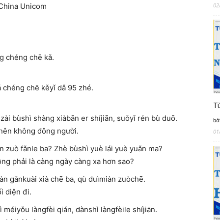
02
ina Unicom
chéng chē kǎ.
ng chē kěyǐ dǎ 95 zhé.
Từ
shàng xiàbān er shíjiān, suǒyǐ rén bù duō.
bở
, nên không đông người.
01
e ba? Zhè bùshì yuè lái yuè yuǎn ma?
ông phải là càng ngày càng xa hơn sao?
uài xià chē ba, qù duìmiàn zuòchē.
i diện đi.
ngfèi qián, dànshì làngfèile shíjiān.