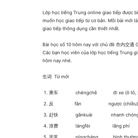
Lớp học tiếng Trung online giao tiếp được b
muốn học giao tiếp từ cơ bản. Mỗi bài mới l
giao tiếp thông dụng cần thiết nhất.
Bài học số 10 hôm nay với chủ đề 市内交通 Gi
Các bạn học viên của lớp học tiếng Trung gi
hôm nay nhé.
生词 Từ mới
乘车 chéngchē đi xe (ô tô, xe
反 fǎn ngược (chiều
赶快 gǎnkuài nhanh chóng, m
浪费 làngfèi lãng phí
平常 píngcháng bình thường, t