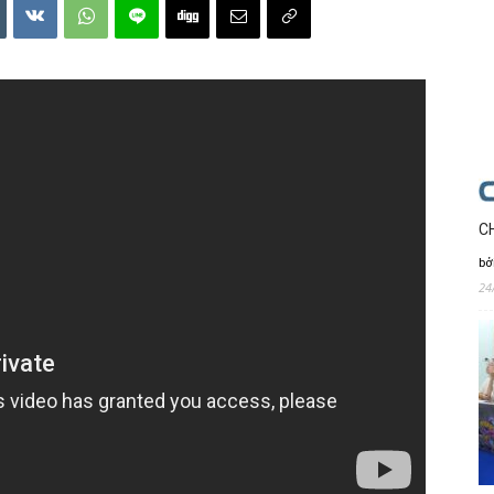
C
bở
24