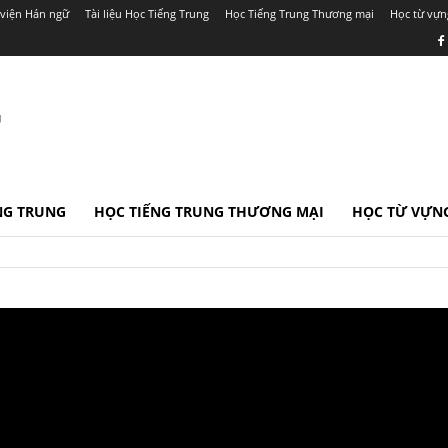
viện Hán ngữ
Tài liệu Học Tiếng Trung
Học Tiếng Trung Thương mại
Học từ vựn
r
ẾNG TRUNG
HỌC TIẾNG TRUNG THƯƠNG MẠI
HỌC TỪ VỰNG