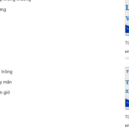
ng
Từ
bở
08
rông
 mắn
giờ
Từ
bở