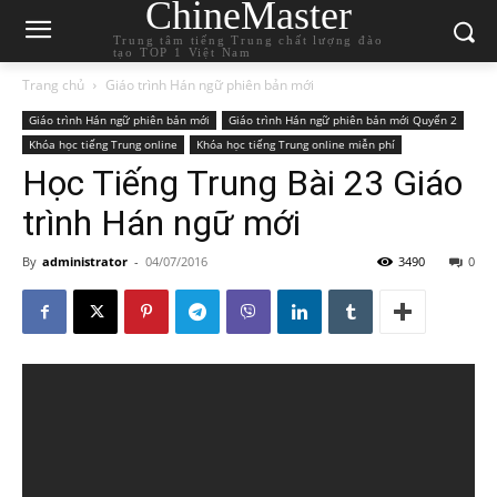
ChineMaster
Trung tâm tiếng Trung chất lượng đào
tạo TOP 1 Việt Nam
Trang chủ
Giáo trình Hán ngữ phiên bản mới
Giáo trình Hán ngữ phiên bản mới
Giáo trình Hán ngữ phiên bản mới Quyển 2
Khóa học tiếng Trung online
Khóa học tiếng Trung online miễn phí
Học Tiếng Trung Bài 23 Giáo
trình Hán ngữ mới
By
administrator
-
04/07/2016
3490
0