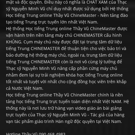
mật và độc quyền. Điều này có nghĩa là CHẤT XÁM của Thạc
sỹ Nguyễn Minh Vũ chỉ duy nhất được sử dụng bởi Hệ thống
Học tiếng Trung online Thầy Vũ ChineMaster - Nền tảng đào
tạo tiếng Trung trực tuyến lớn nhất Việt Nam.
Hệ thống Học tiếng Trung online Thầy Vũ ChineMaster được
vận hành trên nền tảng máy chủ CHINEMASTER cấu hình
KHỦNG. Cụm máy chủ này được đặt tại trung tâm dữ liệu
tiếng Trung CHINEMASTER để thuận tiện cho việc bảo trì và
bảo dưỡng hệ thống máy chủ, ngoài ra, trung tâm dữ liệu
tiếng Trung CHINEMASTER còn là nơi vô cùng lý tưởng để
Thạc sỹ Nguyễn Minh Vũ nâng cấp phần cứng máy chủ
nhằm đem lại sự trải nghiệm khóa học tiếng Trung online
tốt nhất và tuyệt vời nhất cho cộng đồng học viên trên khắp
cả Nước Việt Nam.
Học tiếng Trung online Thầy Vũ ChineMaster chính là nền
tảng học tiếng Trung trực tuyến toàn diện nhất Việt NAM. Hệ
thống này là nơi lưu trữ hàng vạn video giáo án bài giảng
trực tuyến của Thạc sỹ Nguyễn Minh Vũ - Tác giả của hàng
vạn tác phẩm giáo trình Hán ngữ độc quyền tại Việt Nam.
Hotline Thầy Vũ 090 468 4983