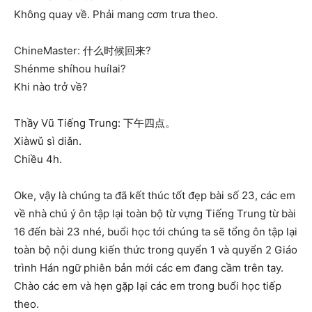
Không quay về. Phải mang cơm trưa theo.
ChineMaster: 什么时候回来?
Shénme shíhou huílai?
Khi nào trở về?
Thầy Vũ Tiếng Trung: 下午四点。
Xiàwǔ sì diǎn.
Chiều 4h.
Oke, vậy là chúng ta đã kết thúc tốt đẹp bài số 23, các em
về nhà chú ý ôn tập lại toàn bộ từ vựng Tiếng Trung từ bài
16 đến bài 23 nhé, buổi học tới chúng ta sẽ tổng ôn tập lại
toàn bộ nội dung kiến thức trong quyển 1 và quyển 2 Giáo
trình Hán ngữ phiên bản mới các em đang cầm trên tay.
Chào các em và hẹn gặp lại các em trong buổi học tiếp
theo.