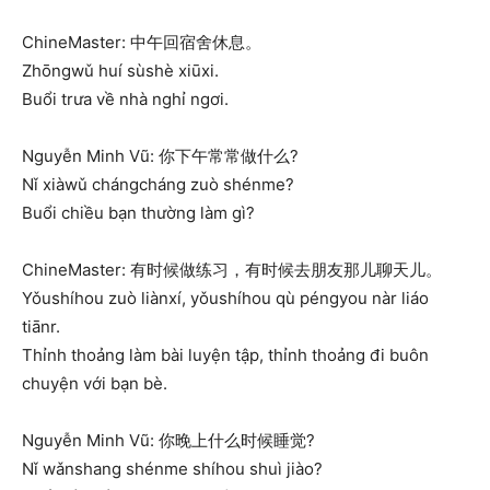
ChineMaster: 中午回宿舍休息。
Zhōngwǔ huí sùshè xiūxi.
Buổi trưa về nhà nghỉ ngơi.
Nguyễn Minh Vũ: 你下午常常做什么?
Nǐ xiàwǔ chángcháng zuò shénme?
Buổi chiều bạn thường làm gì?
ChineMaster: 有时候做练习，有时候去朋友那儿聊天儿。
Yǒushíhou zuò liànxí, yǒushíhou qù péngyou nàr liáo
tiānr.
Thỉnh thoảng làm bài luyện tập, thỉnh thoảng đi buôn
chuyện với bạn bè.
Nguyễn Minh Vũ: 你晚上什么时候睡觉?
Nǐ wǎnshang shénme shíhou shuì jiào?