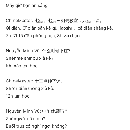
Mấy giờ bạn ăn sáng.
ChineMaster: 七点。七点三刻去教室，八点上课。
Qī diǎn. Qī diǎn sān kè qù jiàoshì， bā diǎn shàng kè.
7h. 7h15 đến phòng học, 8h vào học.
Nguyễn Minh Vũ: 什么时候下课?
Shénme shíhou xià kè?
Khi nào tan học.
ChineMaster: 十二点钟下课。
Shí’èr diǎnzhōng xià kè.
12h tan học.
Nguyễn Minh Vũ: 中午休息吗？
Zhōngwǔ xiūxi ma?
Buổi trưa có nghỉ ngơi không?