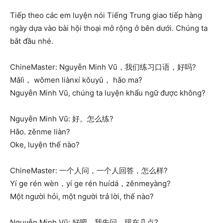
Tiếp theo các em luyện nói Tiếng Trung giao tiếp hàng
ngày dựa vào bài hội thoại mở rộng ở bên dưới. Chúng ta
bắt đầu nhé.
ChineMaster: Nguyễn Minh Vũ，我们练习口语，好吗?
Mǎlì， wǒmen liànxí kǒuyǔ， hǎo ma?
Nguyễn Minh Vũ, chúng ta luyện khẩu ngữ được không?
Nguyễn Minh Vũ: 好。怎么练?
Hǎo. zěnme liàn?
Oke, luyện thế nào?
ChineMaster: 一个人问，一个人回答，怎么样?
Yí ge rén wèn，yí ge rén huídá，zěnmeyàng?
Một người hỏi, một người trả lời, thế nào?
Nguyễn Minh Vũ: 好吧。我先问。现在几点?