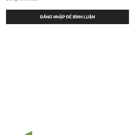
ĐĂNG NHẬP ĐỂ BÌNH LUẬN