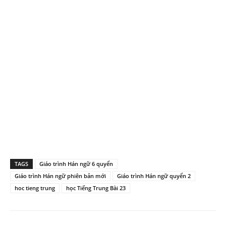
TAGS
Giáo trình Hán ngữ 6 quyển
Giáo trình Hán ngữ phiên bản mới
Giáo trình Hán ngữ quyển 2
hoc tieng trung
học Tiếng Trung Bài 23