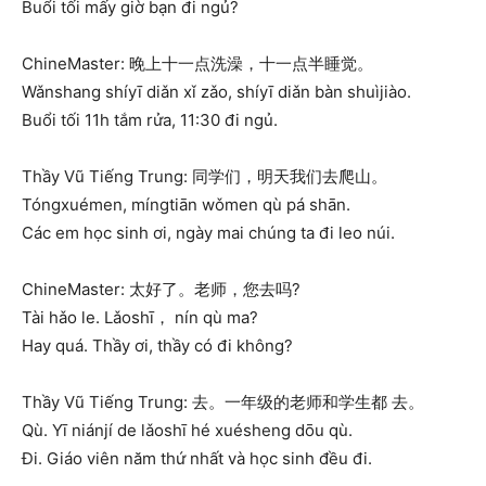
Buổi tối mấy giờ bạn đi ngủ?
ChineMaster: 晚上十一点洗澡，十一点半睡觉。
Wǎnshang shíyī diǎn xǐ zǎo, shíyī diǎn bàn shuìjiào.
Buổi tối 11h tắm rửa, 11:30 đi ngủ.
Thầy Vũ Tiếng Trung: 同学们，明天我们去爬山。
Tóngxuémen, míngtiān wǒmen qù pá shān.
Các em học sinh ơi, ngày mai chúng ta đi leo núi.
ChineMaster: 太好了。老师，您去吗?
Tài hǎo le. Lǎoshī， nín qù ma?
Hay quá. Thầy ơi, thầy có đi không?
Thầy Vũ Tiếng Trung: 去。一年级的老师和学生都 去。
Qù. Yī niánjí de lǎoshī hé xuésheng dōu qù.
Đi. Giáo viên năm thứ nhất và học sinh đều đi.