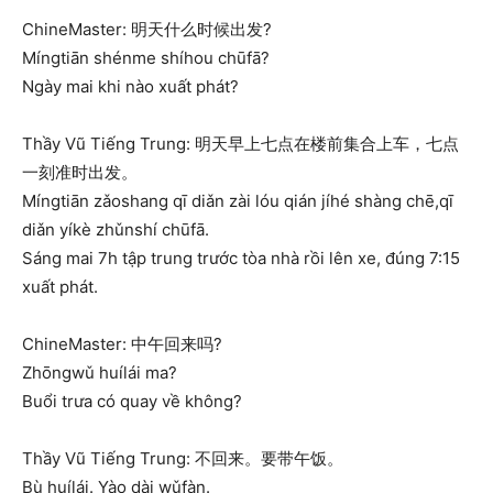
ChineMaster: 明天什么时候出发?
Míngtiān shénme shíhou chūfā?
Ngày mai khi nào xuất phát?
Thầy Vũ Tiếng Trung: 明天早上七点在楼前集合上车，七点
一刻准时出发。
Míngtiān zǎoshang qī diǎn zài lóu qián jíhé shàng chē,qī
diǎn yíkè zhǔnshí chūfā.
Sáng mai 7h tập trung trước tòa nhà rồi lên xe, đúng 7:15
xuất phát.
ChineMaster: 中午回来吗?
Zhōngwǔ huílái ma?
Buổi trưa có quay về không?
Thầy Vũ Tiếng Trung: 不回来。要带午饭。
Bù huílái. Yào dài wǔfàn.