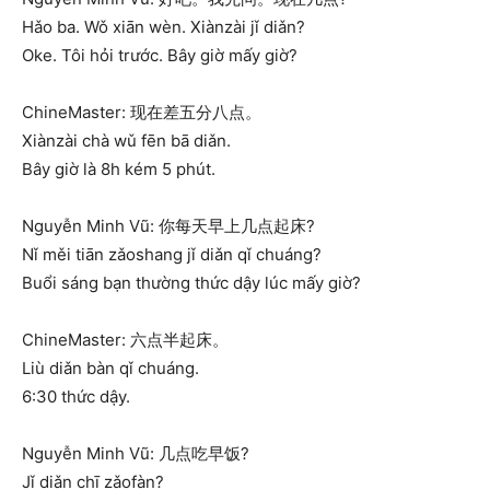
Hǎo ba. Wǒ xiān wèn. Xiànzài jǐ diǎn?
Oke. Tôi hỏi trước. Bây giờ mấy giờ?
ChineMaster: 现在差五分八点。
Xiànzài chà wǔ fēn bā diǎn.
Bây giờ là 8h kém 5 phút.
Nguyễn Minh Vũ: 你每天早上几点起床?
Nǐ měi tiān zǎoshang jǐ diǎn qǐ chuáng?
Buổi sáng bạn thường thức dậy lúc mấy giờ?
ChineMaster: 六点半起床。
Liù diǎn bàn qǐ chuáng.
6:30 thức dậy.
Nguyễn Minh Vũ: 几点吃早饭?
Jǐ diǎn chī zǎofàn?