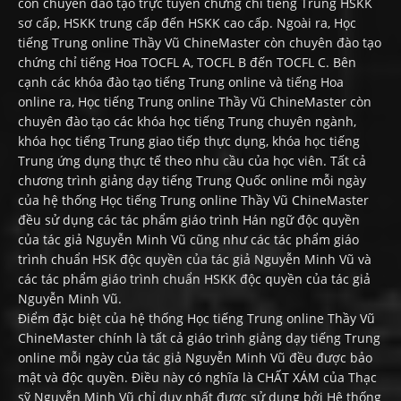
còn chuyên đào tạo trực tuyến chứng chỉ tiếng Trung HSKK
sơ cấp, HSKK trung cấp đến HSKK cao cấp. Ngoài ra, Học
tiếng Trung online Thầy Vũ ChineMaster còn chuyên đào tạo
chứng chỉ tiếng Hoa TOCFL A, TOCFL B đến TOCFL C. Bên
cạnh các khóa đào tạo tiếng Trung online và tiếng Hoa
online ra, Học tiếng Trung online Thầy Vũ ChineMaster còn
chuyên đào tạo các khóa học tiếng Trung chuyên ngành,
khóa học tiếng Trung giao tiếp thực dụng, khóa học tiếng
Trung ứng dụng thực tế theo nhu cầu của học viên. Tất cả
chương trình giảng dạy tiếng Trung Quốc online mỗi ngày
của hệ thống Học tiếng Trung online Thầy Vũ ChineMaster
đều sử dụng các tác phẩm giáo trình Hán ngữ độc quyền
của tác giả Nguyễn Minh Vũ cũng như các tác phẩm giáo
trình chuẩn HSK độc quyền của tác giả Nguyễn Minh Vũ và
các tác phẩm giáo trình chuẩn HSKK độc quyền của tác giả
Nguyễn Minh Vũ.
Điểm đặc biệt của hệ thống Học tiếng Trung online Thầy Vũ
ChineMaster chính là tất cả giáo trình giảng dạy tiếng Trung
online mỗi ngày của tác giả Nguyễn Minh Vũ đều được bảo
mật và độc quyền. Điều này có nghĩa là CHẤT XÁM của Thạc
sỹ Nguyễn Minh Vũ chỉ duy nhất được sử dụng bởi Hệ thống