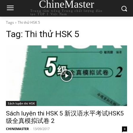
ChineMaster
Trung tâm tiếng Trung chất lượng đào
tạo TOP 1 Việt Nam
Tags
Thi thử HSK 5
Tag:
Thi thử HSK 5
Sách luyện thi HSK
Sách luyện thi HSK 5 新汉语水平考试HSK5
级全真模拟试卷 2
CHINEMASTER
-
13/09/2017
0