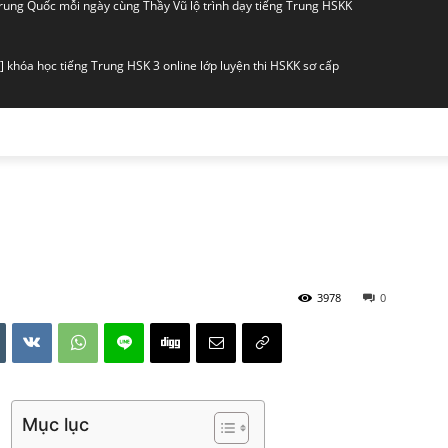
Trung Quốc mỗi ngày cùng Thầy Vũ lộ trình dạy tiếng Trung HSKK
] khóa học tiếng Trung HSK 3 online lớp luyện thi HSKK sơ cấp
] tiếng Trung giao tiếp HSK online lớp sơ cấp dành cho người mới
] học tiếng Trung online cơ bản cùng Thầy Vũ lớp giao tiếp HSKK
] Lớp luyện thi HSK 5 Thầy Vũ đào tạo chứng chỉ HSKK cao cấp
3978
0
 Tài liệu giảng dạy tiếng Trung online cơ bản lớp HSKK sơ cấp
] luyện thi HSK 3 online tiếng Trung HSKK sơ cấp lớp khẩu ngữ
Mục lục
] học tiếng Trung online cơ bản theo lộ trình bài bản HSK HSKK