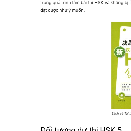
trong quá trình làm bài thi HSK và không bị
đạt được như ý muốn.
Sách và Tài l
Đối tượng dự thi HSK 5