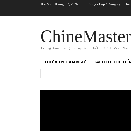
Thứ Sáu, Tháng 8 7, 2026
Đăng nhập / Đăng ký
Thư 
ChineMaste
Trung tâm tiếng Trung tốt nhất TOP 1 Việt Nam
THƯ VIỆN HÁN NGỮ
TÀI LIỆU HỌC TI