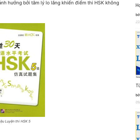
 ảnh hưởng bởi tâm lý lo lắng khiến điểm thi HSK không
Họ
bở
22
Từ
bở
09
iệu Luyện thi HSK 5