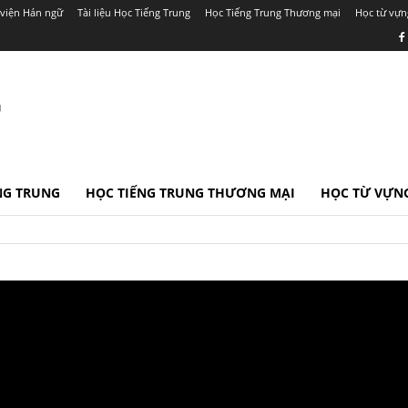
viện Hán ngữ
Tài liệu Học Tiếng Trung
Học Tiếng Trung Thương mại
Học từ vựn
r
ẾNG TRUNG
HỌC TIẾNG TRUNG THƯƠNG MẠI
HỌC TỪ VỰNG